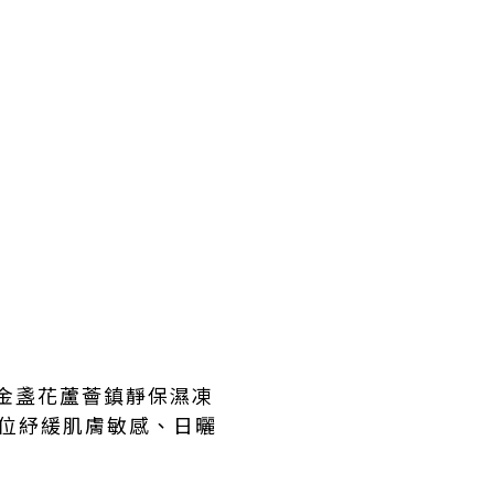
、金盞花蘆薈鎮靜保濕凍
方位紓緩肌膚敏感、日曬