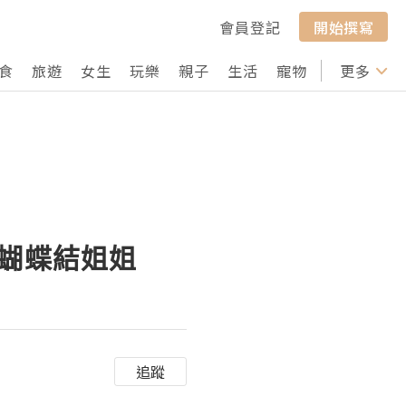
會員登記
開始撰寫
食
旅遊
女生
玩樂
親子
生活
寵物
行山
更多
打卡
茶｜蝴蝶結姐姐
追蹤