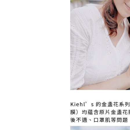
Kiehl’s 的金盞
膜）均藴含原片金盞花
後不適、口罩肌等問