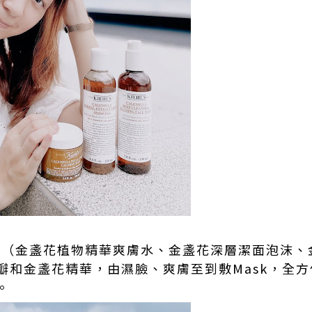
花系列（金盞花植物精華爽膚水、金盞花深層潔面泡沫
瓣和金盞花精華，由濕臉、爽膚至到敷Mask，全
題。