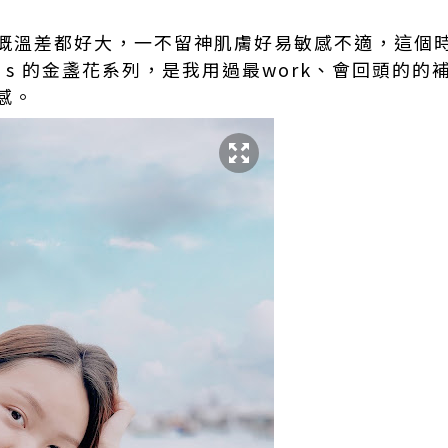
嘅溫差都好大，一不留神肌膚好易敏感不適，這個
l’s 的金盞花系列，是我用過最work、會回頭的
敏感。