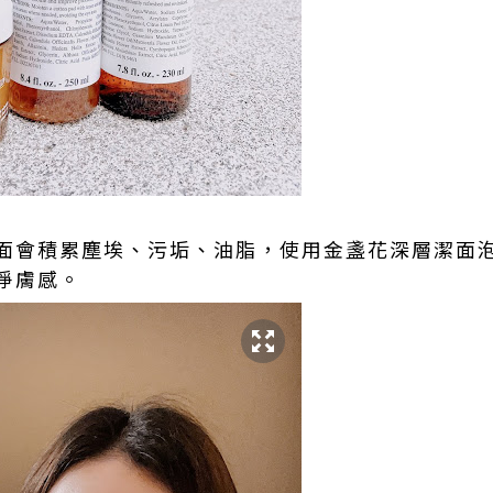
面會積累塵埃、污垢、油脂，使用金盞花深層潔面
潔淨膚感。