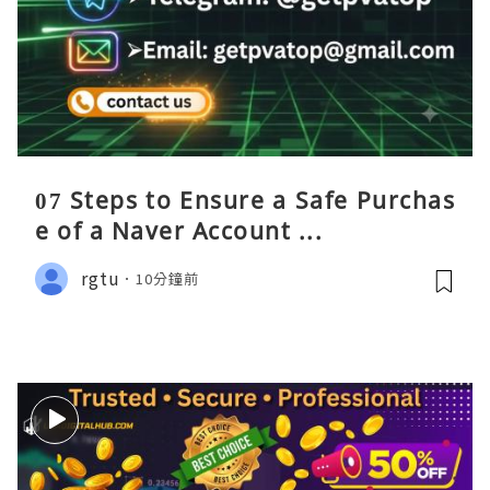
07 Steps to Ensure a Safe Purchas
e of a Naver Account ...
rgtu
10分鐘前