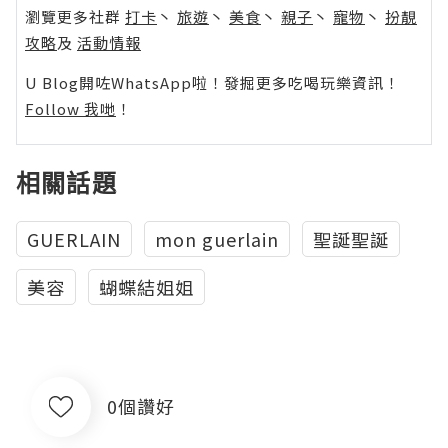
瀏覽更多社群
打卡
丶
旅遊
丶
美食
丶
親子
丶
寵物
丶
扮靚
攻略
及
活動情報
U Blog開咗WhatsApp啦！發掘更多吃喝玩樂資訊！
Follow 我哋
！
相關話題
GUERLAIN
mon guerlain
聖誕聖誕
美容
蝴蝶結姐姐
0個讚好