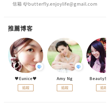
信箱 📪butterfly.enjoylife@gmail.com
推薦博客
uit
♥Eunice♥
Amy Ng
追蹤
追蹤
追蹤