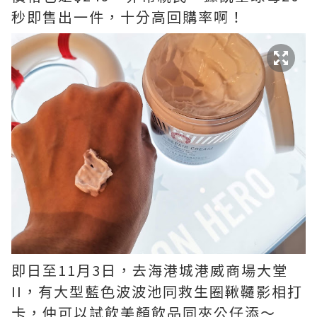
秒即售出一件，十分高回購率啊！
即日至11月3日，去海港城港威商場大堂
II，有大型藍色波波池同救生圈鞦韆影相打
卡，仲可以試飲美顏飲品同夾公仔添～