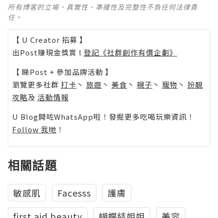
所有博客的立場、真實性、準確性及完整性不負任何法律責
任。
【 U Creator 招募 】
出Post賺現金獎賞 l
登記《社群創作有價企劃》
【 睇Post + 參加品牌活動 】
瀏覽更多社群
打卡
丶
旅遊
丶
美食
丶
親子
丶
寵物
丶
扮靚
攻略
及
活動情報
U Blog開咗WhatsApp啦！發掘更多吃喝玩樂資訊！
Follow 我哋
！
相關話題
敏感肌
Facesss
護膚
first aid beauty
蝴蝶結姐姐
美容