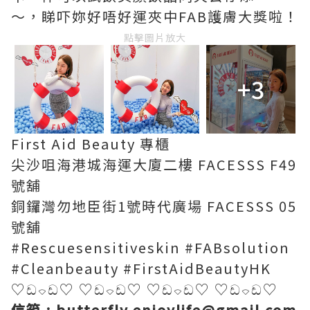
～，睇吓妳好唔好運夾中FAB護膚大獎啦！
點擊圖片放大
+3
First Aid Beauty 專櫃
尖沙咀海港城海運大廈二樓 FACESSS F49
號舖
銅鑼灣勿地臣街1號時代廣場 FACESSS 05
號舖
#Rescuesensitiveskin #FABsolution
#Cleanbeauty #FirstAidBeautyHK
♡ඩ⌔ඩ♡ ♡ඩ⌔ඩ♡ ♡ඩ⌔
ඩ♡ ♡ඩ⌔ඩ♡
信箱 :
butterfly.enjoylife@gmail.com