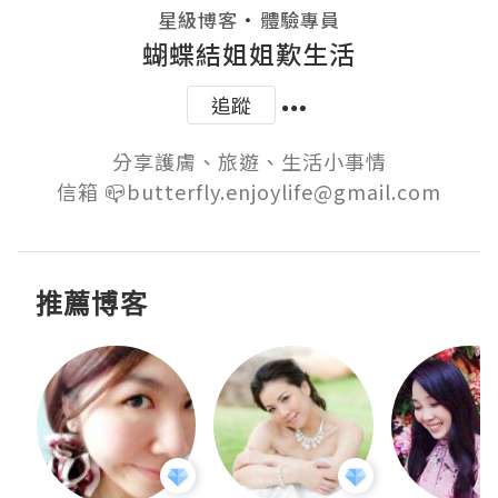
・
星級博客
體驗專員
蝴蝶結姐姐歎生活
追蹤
分享護膚、旅遊、生活小事情

信箱 📪butterfly.enjoylife@gmail.com
推薦博客