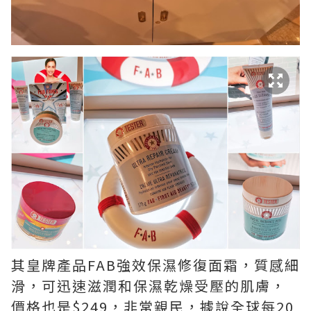
其皇牌產品FAB強效保濕修復面霜，質感細
滑，可迅速滋潤和保濕乾燥受壓的肌膚，
價格也是$249，非常親民，據說全球每20