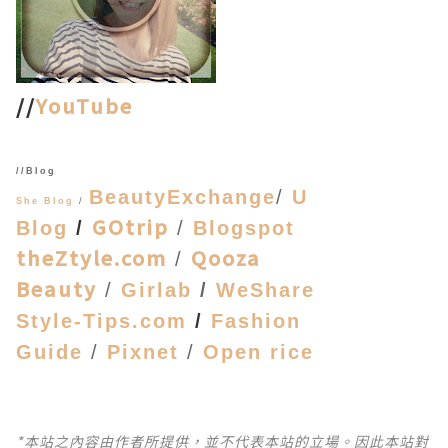
//
YouTube
//Blog
BeautyExchange
/
U
She Blog
/
GOtrip
Blog
/
/
Blogspot
theZtyle.com
Qooza
/
Beauty
/
Girlab
/
WeShare
Style-Tips.com
/
Fashion
Guide
/
Pixnet
/
Open rice
*本站之內容由作者所提供，並不代表本站的立場。因此本站對