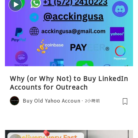
Why (or Why Not) to Buy LinkedIn
Accounts for Outreach
Buy Old Yahoo Accoun
2小時前