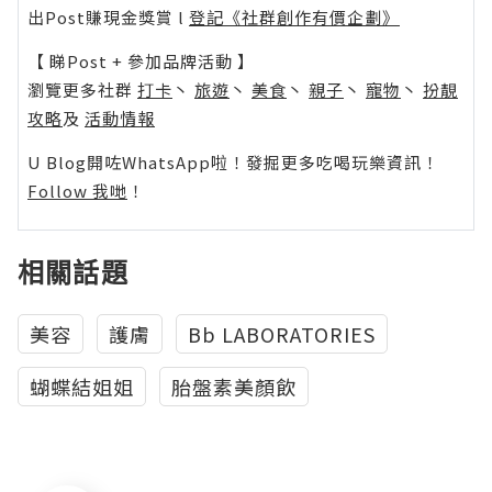
出Post賺現金獎賞 l
登記《社群創作有價企劃》
【 睇Post + 參加品牌活動 】
瀏覽更多社群
打卡
丶
旅遊
丶
美食
丶
親子
丶
寵物
丶
扮靚
攻略
及
活動情報
U Blog開咗WhatsApp啦！發掘更多吃喝玩樂資訊！
Follow 我哋
！
相關話題
美容
護膚
Bb LABORATORIES
蝴蝶結姐姐
胎盤素美顏飲