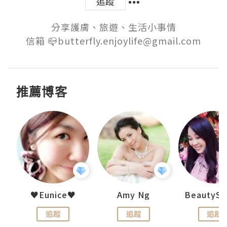
追蹤
分享護膚、旅遊、生活小事情

信箱 📪butterfly.enjoylife@gmail.com
推薦博客
uit
♥Eunice♥
Amy Ng
追蹤
追蹤
追蹤