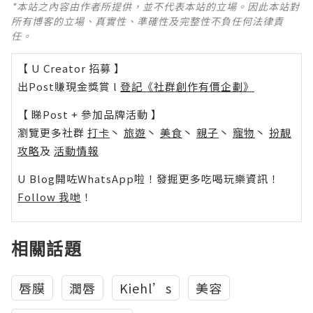
*本站之內容由作者所提供，並不代表本站的立場。因此本站對
所有博客的立場、真實性、準確性及完整性不負任何法律責
任。
【 U Creator 招募 】
出Post賺現金獎賞 l
登記《社群創作有價企劃》
【 睇Post + 參加品牌活動 】
瀏覽更多社群
打卡
丶
旅遊
丶
美食
丶
親子
丶
寵物
丶
扮靚
攻略
及
活動情報
U Blog開咗WhatsApp啦！發掘更多吃喝玩樂資訊！
Follow 我哋
！
相關話題
唇膜
潤唇
Kiehl’s
美容