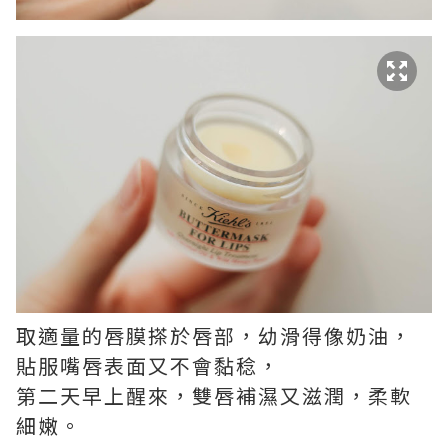
取適量的唇膜搽於唇部，幼滑得像奶油，
貼服嘴唇表面又不會黏稔，
第二天早上醒來，雙唇補濕又滋潤，柔軟
細嫩。