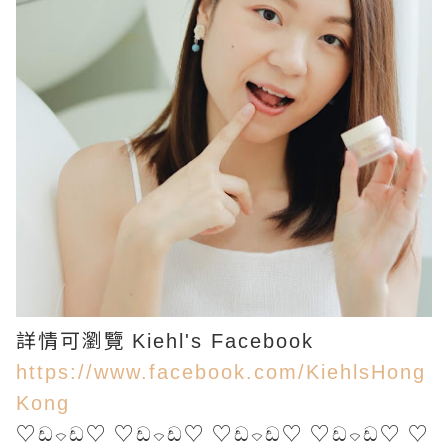
詳情可瀏覽
Kiehl's Facebook
https://www.facebook.com/KiehlsHong
Kong
♡ඩ⌔ඩ♡ ♡ඩ⌔ඩ♡ ♡ඩ⌔ඩ♡ ♡ඩ⌔ඩ♡ ♡