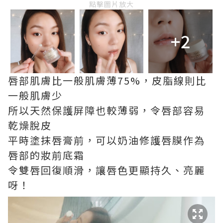
點擊圖片放大
+2
唇部肌膚比一般肌膚薄75%，皮脂線則比
一般肌膚少
所以天然保護屏障也較薄弱，令唇部容易
乾燥脫皮
平時塗抹唇膏前，可以奶油修護唇膜作為
唇部的妝前底霜
令雙唇回復順滑，讓唇色更顯持久、亮麗
呀！