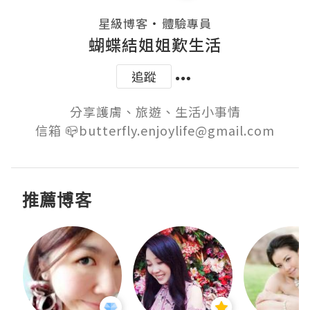
・
星級博客
體驗專員
蝴蝶結姐姐歎生活
追蹤
分享護膚、旅遊、生活小事情

信箱 📪butterfly.enjoylife@gmail.com
推薦博客