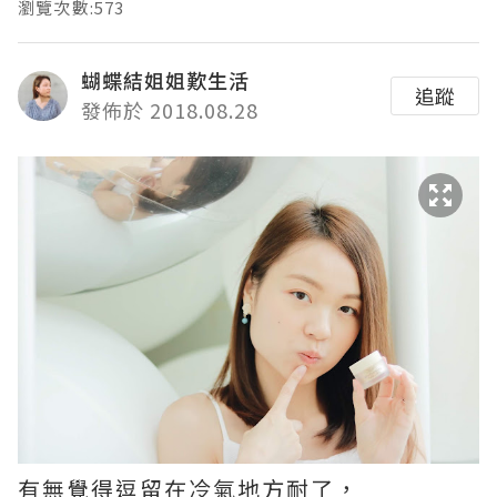
瀏覽次數:573
蝴蝶結姐姐歎生活
追蹤
發佈於 2018.08.28
有無覺得逗留在冷氣地方耐了，