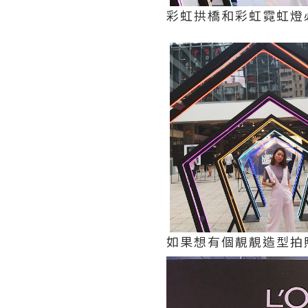
彩虹拱橋和彩虹霓虹燈
如果想有個靚靚造型拍照