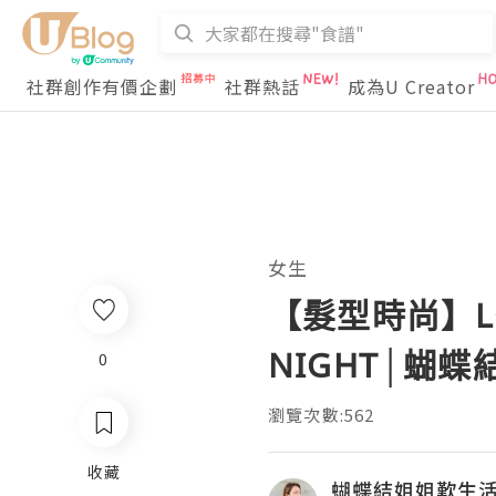
社群創作有價企劃
社群熱話
成為U Creator
女生
【髮型時尚】L’Oré
NIGHT│蝴蝶
0
瀏覽次數:562
收藏
蝴蝶結姐姐歎生