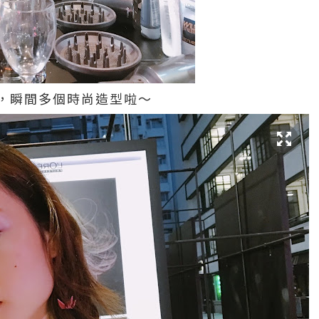
，瞬間多個時尚造型啦～