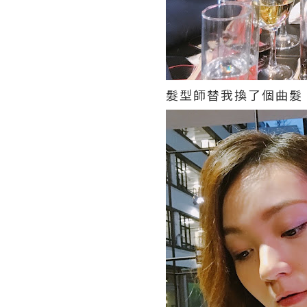
髮型師替我換了個曲髮