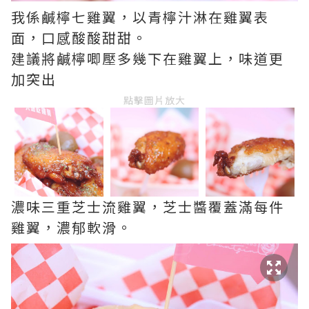
我係鹹檸七雞翼，以青檸汁淋在雞翼表
面，口感酸酸甜甜。
建議將鹹檸唧壓多幾下在雞翼上，味道更
加突出
點擊圖片放大
濃味三重芝士流雞翼，芝士醬覆蓋滿每件
雞翼，濃郁軟滑。