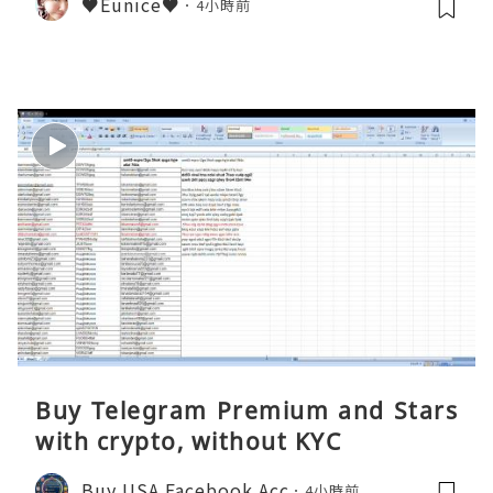
♥Eunice♥
4小時前
Buy Telegram Premium and Stars
with crypto, without KYC
Buy USA Facebook Acc
4小時前