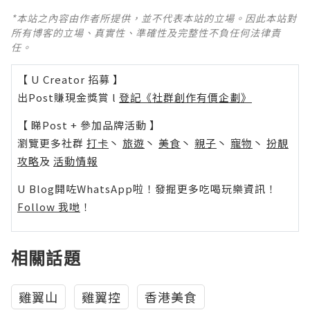
*本站之內容由作者所提供，並不代表本站的立場。因此本站對
所有博客的立場、真實性、準確性及完整性不負任何法律責
任。
【 U Creator 招募 】
出Post賺現金獎賞 l
登記《社群創作有價企劃》
【 睇Post + 參加品牌活動 】
瀏覽更多社群
打卡
丶
旅遊
丶
美食
丶
親子
丶
寵物
丶
扮靚
攻略
及
活動情報
U Blog開咗WhatsApp啦！發掘更多吃喝玩樂資訊！
Follow 我哋
！
相關話題
雞翼山
雞翼控
香港美食