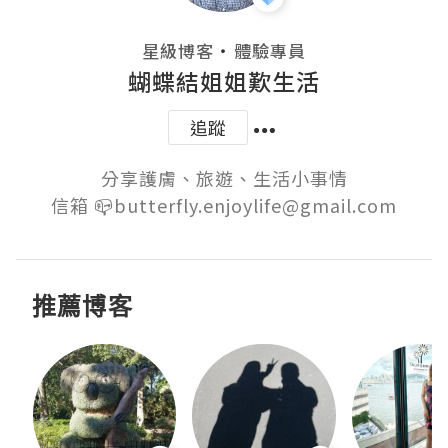
・
星級博客
體驗專員
蝴蝶結姐姐歎生活
追蹤
分享護膚、旅遊、生活小事情

信箱 📪butterfly.enjoylife@gmail.com
推薦博客