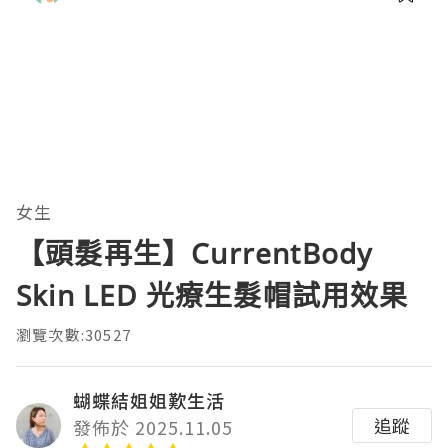
理。通过直观的可视化数据，它将抽象
的性能问题具象化为代码行号。对于一
名追求卓越的Java
女生
【頭髮再生】CurrentBody
Skin LED 光療生髮帽試用效果
瀏覽次數:30527
蝴蝶結姐姐歎生活
追蹤
發佈於 2025.11.05