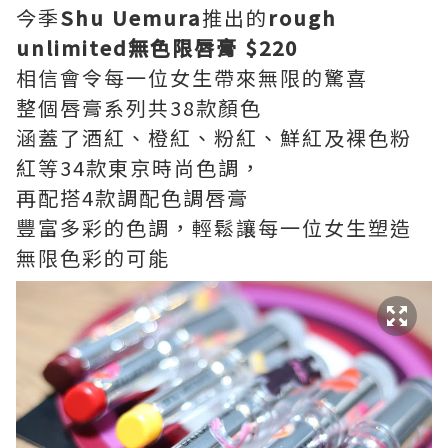
今季
Shu Uemura
推出的
rough
unlimited無色限唇膏 $220
相信會令每一位女生帶來無限的驚喜
整個唇膏系列共38款顏色
涵蓋了酒紅、橙紅、粉紅、鮮紅及裸色粉
紅等34款東京時尚色調，
再配搭4款調配色調唇膏
豐富多彩的色調，輕鬆讓每一位女生塑造
無限色彩的可能