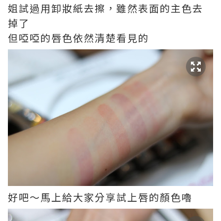
姐試過用卸妝紙去擦，雖然表面的主色去
掉了
但啞啞的唇色依然清楚看見的
好吧～馬上給大家分享試上唇的顏色嚕