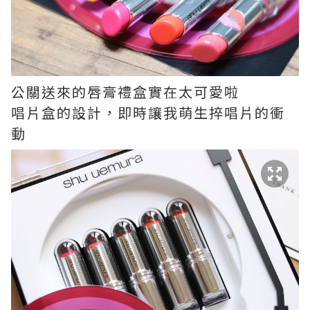
公關送來的唇膏禮盒實在太可愛啦
唱片盒的設計，即時讓我萌生捽唱片的衝
動