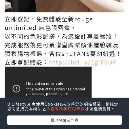
立即登記，免費體驗全新rouge
unlimited 無色限唇膏，
以不同的色彩配搭，為您設計專屬唇妝！
完成服務後更可獲贈皇牌潔顏油體驗裝及
獨家購物禮遇，各位shuFANS萬勿錯過！
立即登記體驗：
http://bit.ly/2gIF6UF
U Lifestyle 會使用Cookies來改善您的網站體驗，請確定
您同意接受本網站之
私隱政策和使用條款
才可繼續瀏覽。
Shu Uemura
我已閱讀及同意
Facebook：