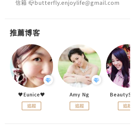
信箱 📪butterfly.enjoylife@gmail.com
推薦博客
uit
♥Eunice♥
Amy Ng
追蹤
追蹤
追蹤