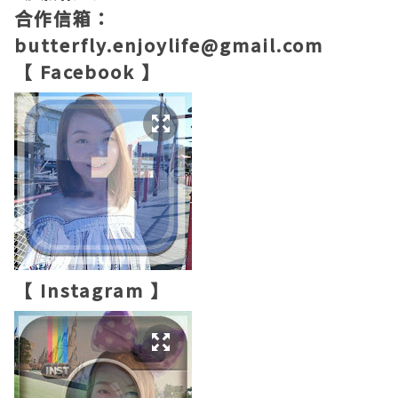
合作信箱：
butterfly.enjoylife@gmail.com
【 Facebook 】
【 Instagram 】