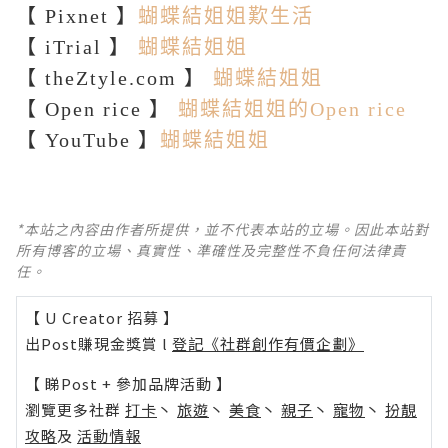
【 Pixnet 】
蝴蝶結姐姐歎生活
【 iTrial 】
蝴蝶結姐姐
【 theZtyle.com 】
蝴蝶結姐姐
【 Open rice 】
蝴蝶結姐姐的Open rice
【 YouTube 】
蝴蝶結姐姐
*本站之內容由作者所提供，並不代表本站的立場。因此本站對
所有博客的立場、真實性、準確性及完整性不負任何法律責
任。
【 U Creator 招募 】
出Post賺現金獎賞 l
登記《社群創作有價企劃》
【 睇Post + 參加品牌活動 】
瀏覽更多社群
打卡
丶
旅遊
丶
美食
丶
親子
丶
寵物
丶
扮靚
攻略
及
活動情報