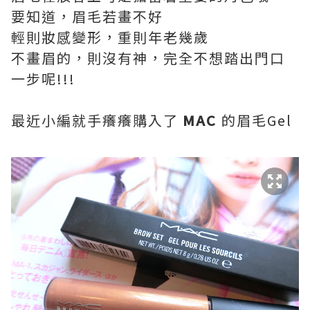
要知道，眉毛若畫不好
輕則妝感變形，重則年老幾歲
不畫眉的，則沒有神，完全不想踏出門口
一步呢!!!
最近小編就手癢癢購入了
MAC
的眉毛Gel