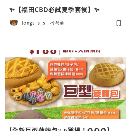
✨【福田CBD必試夏季套餐】✨
longs_s_s
2小時前
[全新巨型菠蘿包2.0登場！🌻🌻🌻]