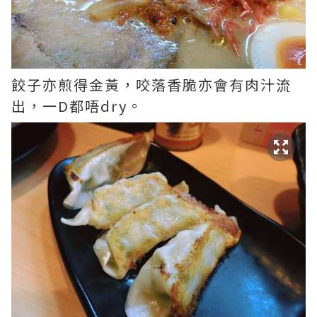
餃子亦煎得金黃，咬落香脆亦會有肉汁流
出，一D都唔dry。