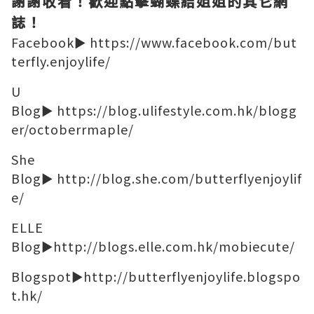
謝謝收看！
歡迎點擊
蝴蝶結姐姐的其它網
誌！
Facebook►
https://www.facebook.com/but
terfly.enjoylife/
U
Blog►
https://blog.ulifestyle.com.hk/blogg
er/octoberrmaple/
She
Blog►
http://blog.she.com/butterflyenjoylif
e/
ELLE
Blog►
http://blogs.elle.com.hk/mobiecute/
Blogspot►
http://butterflyenjoylife.blogspo
t.hk/