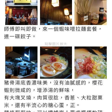
師傅即叫即做，來一個蝦味噌拉麵套餐，
連一碟餃子。
點擊圖片放大
豬骨湯底香濃味美，沒有油膩感的，櫻花
蝦則微咸的，增添湯的鮮味，
有大塊叉燒，肉質很腍，香蔥、大粒甜粟
米，還有半流心的糖心蛋，正。