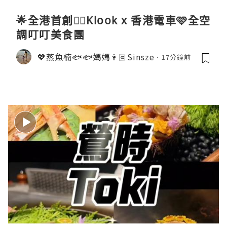
🌟全港首創☝🏻Klook x 香港電車🩷全空
調叮叮美食團
💖蒸魚楠🐟🐟媽媽👩🏻Sinsze
17分鐘前