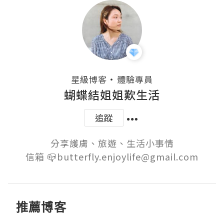
・
星級博客
體驗專員
蝴蝶結姐姐歎生活
追蹤
分享護膚、旅遊、生活小事情

信箱 📪butterfly.enjoylife@gmail.com
推薦博客