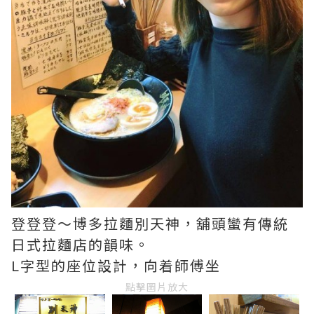
登登登～博多拉麵別天神，舖頭蠻有傳統
日式拉麵店的韻味。
L字型的座位設計，向着師傅坐
點擊圖片放大