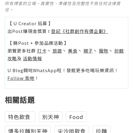
所有博客的立場、真實性、準確性及完整性不負任何法律責
任。
【 U Creator 招募 】
出Post賺現金獎賞 l
登記《社群創作有價企劃》
【 睇Post + 參加品牌活動 】
瀏覽更多社群
打卡
丶
旅遊
丶
美食
丶
親子
丶
寵物
丶
扮靚
攻略
及
活動情報
U Blog開咗WhatsApp啦！發掘更多吃喝玩樂資訊！
Follow 我哋
！
相關話題
‎特色飲食‬ ‪
別天神
Food
博多拉麵別天神‬
尖沙咀飲食
拉麵