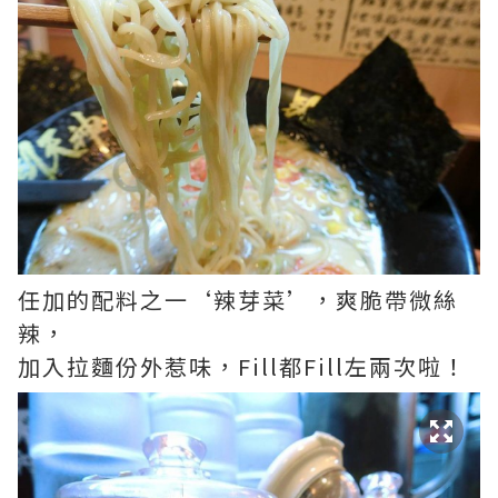
任加的配料之一‘辣芽菜’，爽脆帶微絲
辣，
加入拉麵份外惹味，Fill都Fill左兩次啦！