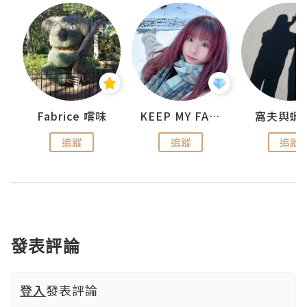
Fabrice 嚐味
KEEP MY FAITH
窩夫與蝦
追蹤
追蹤
追蹤
發表評論
登入
發表評論