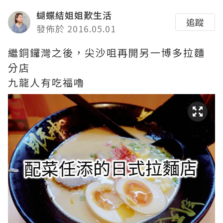
蝴蝶結姐姐歎生活
追蹤
發佈於 2016.05.01
繼銅鑼灣之後，尖沙咀再開另一博多拉麵
分店
九龍人有吃福嚕