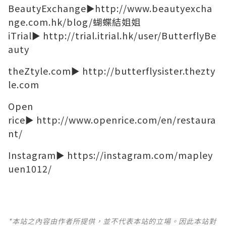
BeautyExchange►
http://www.beautyexcha
nge.com.hk/blog/蝴蝶結姐姐
iTrial►
http://trial.itrial.hk/user/ButterflyBe
auty
theZtyle.com►
http://butterflysister.thezty
le.com
Open
rice►
http://www.openrice.com/en/restaura
nt/
Instagram►
https://instagram.com/mapley
uen1012/
*本站之內容由作者所提供，並不代表本站的立場。因此本站對