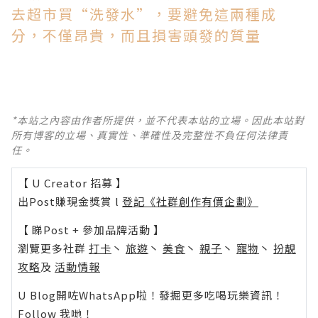
去超市買“洗發水”，要避免這兩種成
分，不僅昂貴，而且損害頭發的質量
*本站之內容由作者所提供，並不代表本站的立場。因此本站對
所有博客的立場、真實性、準確性及完整性不負任何法律責
任。
【 U Creator 招募 】
出Post賺現金獎賞 l
登記《社群創作有價企劃》
【 睇Post + 參加品牌活動 】
瀏覽更多社群
打卡
丶
旅遊
丶
美食
丶
親子
丶
寵物
丶
扮靚
攻略
及
活動情報
U Blog開咗WhatsApp啦！發掘更多吃喝玩樂資訊！
Follow 我哋
！