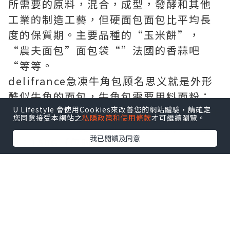
所需要的原料，混合，成型，發酵和其他
工業的制造工藝，但硬面包面包比平均長
度的保質期。主要品種的“玉米餅”，
“農夫面包”面包袋“”法國的香蒜吧
“等等。
delifrance急凍牛角包
顾名思义就是外形
酷似牛角的面包，牛角包需要用料面粉：
300G，酵母：6G，糖：15G，盐：6G，牛
U Lifestyle 會使用Cookies來改善您的網站體驗，請確定
您同意接受本網站之
私隱政策和使用條款
才可繼續瀏覽。
奶：180ML，黄油：15G（和面用），黄
我已閱讀及同意
油：150G（包时用）。
(2)軟面包軟面包是一種組織柔軟、體積
大、質地細膩、富有彈性的面包。它是我
國大眾公認的西餐之一。主要品種有“烤
面包”、“花式面包”和“小餐面包”。
甜面包是軟面包。