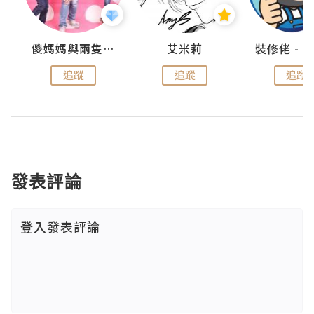
點滴
儍媽媽與兩隻小魔怪之家
艾米莉
追蹤
追蹤
追蹤
發表評論
登入
發表評論