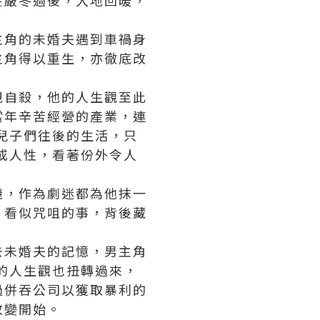
在嚴冬過後，大地回暖，
主角的未婚夫遇到車禍身
主角得以重生，亦徹底改
親自殺，他的人生觀至此
當年辛苦經營的產業，連
兒子們往後的生活，只
或人性，看著份外令人
機，作為劇迷都為他抹一
，看似咒咀的事，背後藏
去未婚夫的記憶，男主角
的人生觀也扭轉過來，
過併吞公司以獲取暴利的
改變開始。