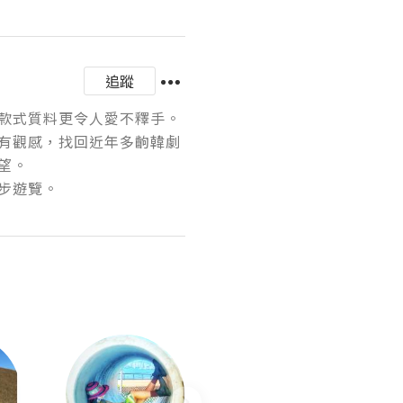
追蹤
式質料更令人愛不釋手。

有觀感，找回近年多齣韓劇


步遊覽。