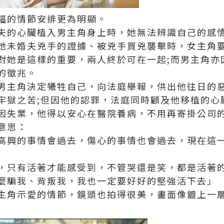
福的情節安排更為明顯。
夫的心臟植入男主角身上時，她無法辨識自己的感
她未婚夫兇手的證據、被兇手買兇襲擊時，女主角
對她是這樣的重要，兩人終於可在一起;而男主角亦
的徵兆。
男主角決定犧牲自己，向法庭舉報，供出他往日的惡
牢獄之苦;但因他的認罪，法庭同時顧及他移植的心
因失業，他得以安心在醫院養病，不用再寄掛公司
意思：
高興的事情會過去，傷心的事情也會過去，現在這
，只有活著才能感受到，不管哭還是笑，都是活著
麼騙我、背叛我，我也一定要好好的堅強活下去」
主角示愛的情節，鏡頭也拍得很美，畫面像鍍上一