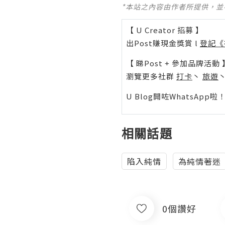
*本站之內容由作者所提供，
【 U Creator 招募 】
出Post賺現金獎賞 l
登記《
【 睇Post + 參加品牌活動 
瀏覽更多社群
打卡
丶
旅遊
U Blog開咗WhatsAp
相關話題
陷入純情
為純情著迷
0個讚好