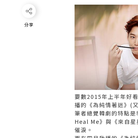
分享
分享
要數2015年上半年好看
播的《為純情著迷》(
筆者總覺韓劇的特點是季
Heal Me》與《來
催淚。