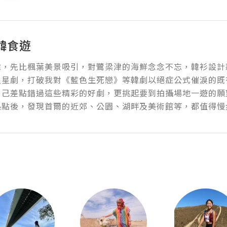
韓食遊
，先比楓葉美景吸引，對鷺梁津的海鮮念念不忘，韓衫設計款
星星劇，打破我對《藍色生死戀》等韓劇以絕症公式催淚的既
己差點錯過這些精彩的好劇，更挑起要到拍攝場地一遊的願望。
熱點後，發現首爾的近郊、公園、湖畔及美術館等，都值得慢