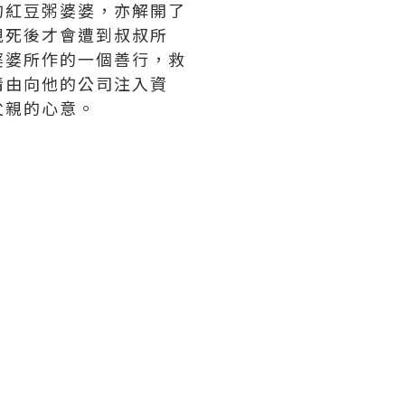
的紅豆粥婆婆，亦解開了
親死後才會遭到叔叔所
婆婆所作的一個善行，救
情由向他的公司注入資
父親的心意。