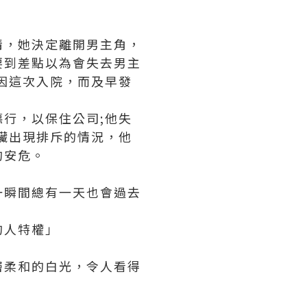
情，她決定離開男主角，
要到差點以為會失去男主
因這次入院，而及早發
行，以保住公司;他失
臟出現排斥的情況，他
的安危。
一瞬間總有一天也會過去
的人特權」
層柔和的白光，令人看得