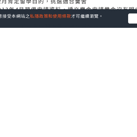
12月肯定留學目的，挑選適合黌舍
2013年4月預備申請資料，遞交黌舍申請黌舍沒有
您同意接受本網站之
私隱政策和使用條款
才可繼續瀏覽。
申請
得到黌舍有前提登科關照書，繳付膏火押金，調換無
 預備簽證資料
檢，並遞交簽證
8月勝利得到簽證，預訂機票及接洽留宿，加入行前指
遂赴加拿大肄業
入高考，發起簽證時光提早2個月，門生6月卒
請時光計劃表公立高中班
說話進修，肯定留學目的
12月預備黌舍申請各項資料，肯定申請黌舍，提交申
3月 得到黌舍登科關照書，繳付膏火押金，調換無前
月 各公立教導局連續停止申請
月 預備簽證資料，強化英語進修
檢，並遞交簽證
8月勝利得到簽證，預訂機票及接洽留宿，加入行前指