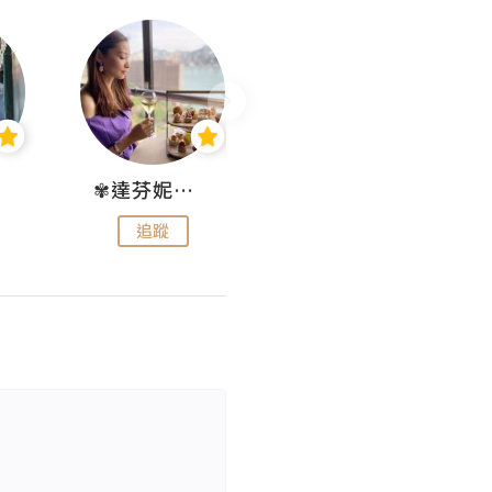
✾達芬妮•愛孩子•愛生活✾
wendysugar享受生活gogogo
追蹤
追蹤