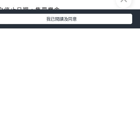
明白停止日期，隻要黌舍
我已閱讀及同意
前提登科關照書。
點
業便可赴加就讀說話班
請表
提登科關照書
點