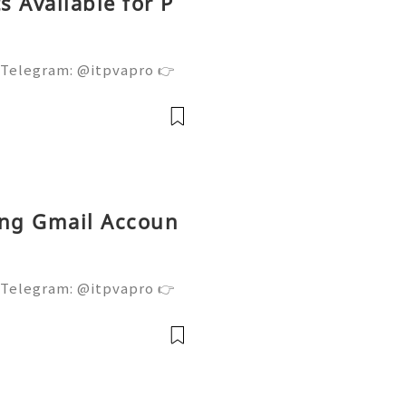
 Available for P
 Telegram: @itpvapro 👉
👉⇨➤ Email : itpvapro@gm
ps://itpvapro.com Gmail i
l servi
ing Gmail Accoun
 Telegram: @itpvapro 👉
👉⇨➤ Email : itpvapro@gm
ps://itpvapro.com Gmail i
l servi