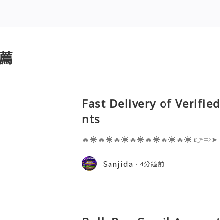
薦
Fast Delivery of Verifi
nts
🔥☀️🔥☀️🔥☀️🔥☀️🔥☀️🔥☀️🔥☀️ 👉⇨➤
⇨➤ WhatsApp :+1 (909) 630-5664 
ail.com 👉⇨➤ Visit To Website: htt
Sanjida
4分鐘前
s one of the most widely used emai