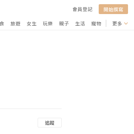
會員登記
開始撰寫
食
旅遊
女生
玩樂
親子
生活
寵物
行山
更多
打卡
追蹤