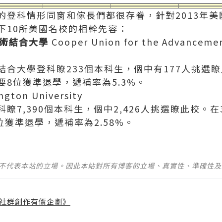
科情形同窗和傢長們都很存眷，針對2013年美
下10所美國名校的相幹先容：
術結合大學
Cooper Union for the Advancemen
大學登科瞭233個本科生，個中有177人挑選瞭
8位獲準退學，遞補率為5.3%。
ton University
,390個本科生，個中2,426人挑選瞭此校。在3
位獲準退學，遞補率為2.58%。
並不代表本站的立場。因此本站對所有博客的立場、真實性、準確性
社群創作有價企劃》
】