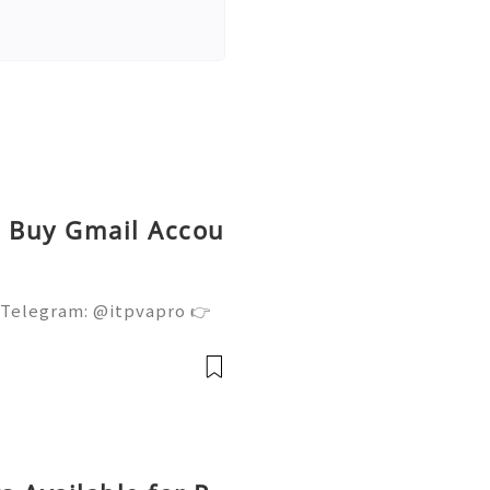
ed Buy Gmail Accou
 Telegram: @itpvapro 👉
👉⇨➤ Email : itpvapro@gm
ps://itpvapro.com Gmail i
l servi