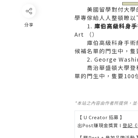
美國留學對付大學的登
學專傢給人人整頓瞭以
分享
1.
庫伯高級科身手
Art （）
庫伯高級科身手術結合
候補名單的門生中，隻要
2. George Washing
喬治華盛頓大學登科瞭7
單的門生中，隻要100
*本站之內容由作者所提供，
【 U Creator 招募 】
出Post賺現金獎賞 l
登記《
【 睇Post + 參加品牌活動 