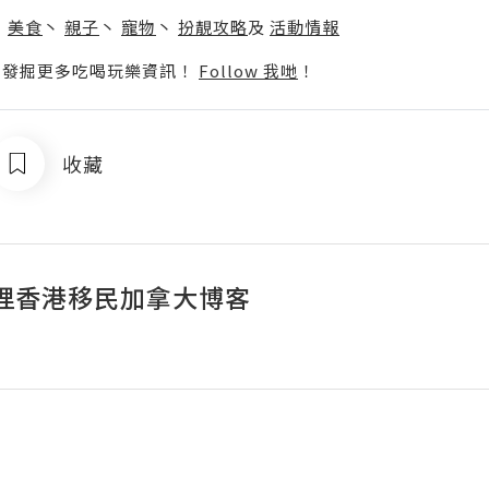
丶
美食
丶
親子
丶
寵物
丶
扮靚攻略
及
活動情報
p啦！發掘更多吃喝玩樂資訊！
Follow 我哋
！
收藏
理香港移民加拿大博客