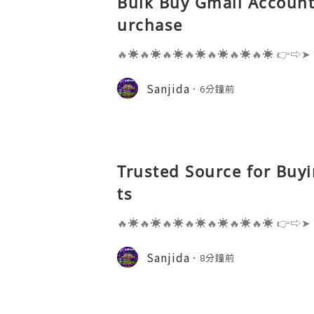
Bulk Buy Gmail Accounts
urchase
🔥☀️🔥☀️🔥☀️🔥☀️🔥☀️🔥☀️🔥☀️ 👉⇨➤
⇨➤ WhatsApp :+1 (909) 630-5664 
ail.com 👉⇨➤ Visit To Website: htt
Sanjida
6分鐘前
s one of the most widely used emai
Trusted Source for Buy
ts
🔥☀️🔥☀️🔥☀️🔥☀️🔥☀️🔥☀️🔥☀️ 👉⇨➤
⇨➤ WhatsApp :+1 (909) 630-5664 
ail.com 👉⇨➤ Visit To Website: htt
Sanjida
8分鐘前
s one of the most widely used emai