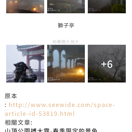
獅子亭
點擊圖片放大
+6
原本
:
http://www.seewide.com/space-
article-id-53819.html
相關文章:
山頂公園搏大霧-春季限定的景色