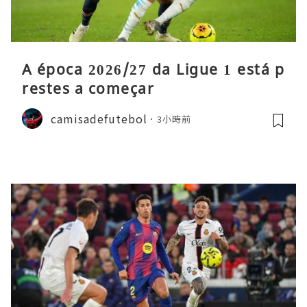
A época 2026/27 da Ligue 1 está p
restes a começar
camisadefutebol
3小時前