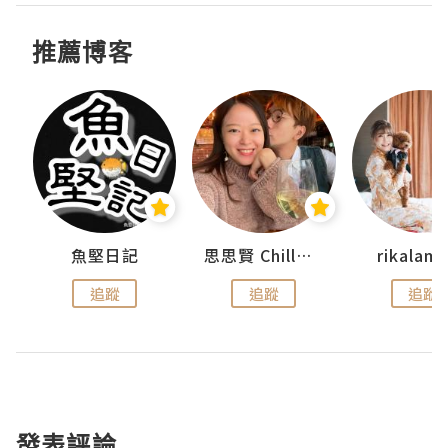
推薦博客
urnal
魚堅日記
思思賢 ChillMyBabe
rikala
追蹤
追蹤
追蹤
發表評論