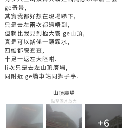
ge奇景,
其實我都好想在現場睇下,
只是去左兩次都遇唔到,
但就比我見到極大霧 ge山頂,
真是可以話係一頭霧水,
四維都矇查查,
十足十返左大陸咁.
li次只是去左山頂廣場,
同附近 ge纜車站同獅子亭.
山頂廣場
點擊圖片放大
+6