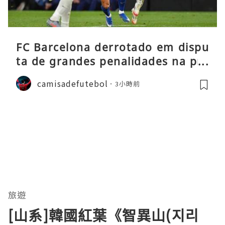
FC Barcelona derrotado em dispu
ta de grandes penalidades na pré
-época
camisadefutebol
3小時前
旅遊
[山系]韓國紅葉《智異山(지리