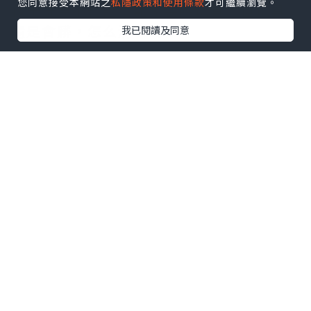
您同意接受本網站之
私隱政策和使用條款
才可繼續瀏覽。
孩子洗澡不聽話，難免要哄玩具，但玩具
還是會髒，怎么清洗呢?
我已閱讀及同意
先按每升溫水兌4分之1杯醋的比例准備一
桶水，然後將全部玩具扔下去。然後我們
再將桶內的玩具仔細搓幹淨，然後再用清
水清洗一遍等待玩具
custom loofah
自然
幹，這樣就徹底實現清潔幹淨，再也不怕
這些孩子通過細菌病毒感染了。
3.牙刷架汙垢
眾所周知，牙刷架永久性的，挖空的部分
肯定會存在於汙垢中。
如果它是一個普通的塑料牙刷架，我們可
以用洗碗機來清潔它。首先把它放在洗碗
機的頂層架子上，然後設置正常循環即可
清洗。這種方法也可以用來清潔肥皂盒。