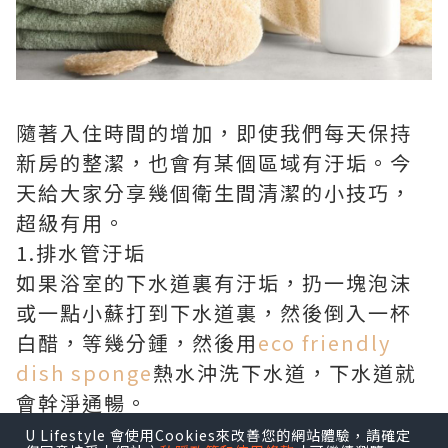
隨著入住時間的增加，即使我們每天保持
新房的整潔，也會有某個區域有汙垢。今
天給大家分享幾個衛生間清潔的小技巧，
超級有用。
1.排水管汙垢
如果浴室的下水道裏有汙垢，扔一塊泡沫
或一點小蘇打到下水道裏，然後倒入一杯
白醋，等幾分鍾，然後用
eco friendly
dish sponge
熱水沖洗下水道，下水道就
會幹淨通暢。
2.兒童玩具汙垢
U Lifestyle 會使用Cookies來改善您的網站體驗，請確定