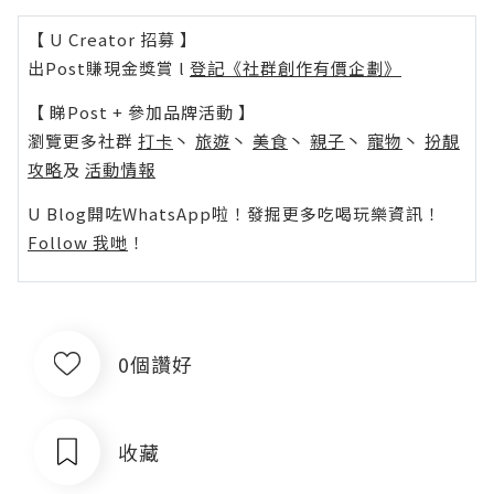
【 U Creator 招募 】
出Post賺現金獎賞 l
登記《社群創作有價企劃》
【 睇Post + 參加品牌活動 】
瀏覽更多社群
打卡
丶
旅遊
丶
美食
丶
親子
丶
寵物
丶
扮靚
攻略
及
活動情報
U Blog開咗WhatsApp啦！發掘更多吃喝玩樂資訊！
Follow 我哋
！
0個讚好
收藏