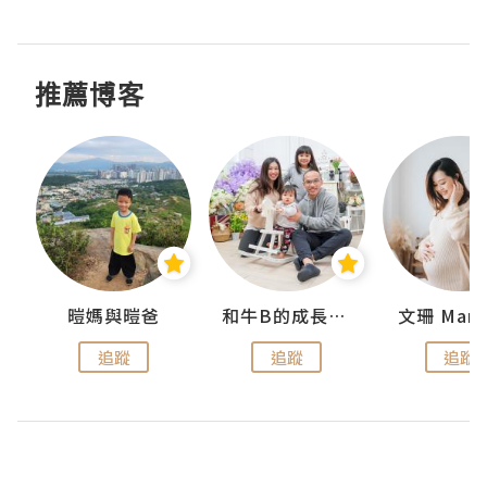
推薦博客
 Swan
暟媽與暟爸
和牛B的成長日記
文珊 ManS
追蹤
追蹤
追蹤