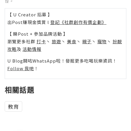
任。
【 U Creator 招募 】
出Post賺現金獎賞 l
登記《社群創作有價企劃》
【 睇Post + 參加品牌活動 】
瀏覽更多社群
打卡
丶
旅遊
丶
美食
丶
親子
丶
寵物
丶
扮靚
攻略
及
活動情報
U Blog開咗WhatsApp啦！發掘更多吃喝玩樂資訊！
Follow 我哋
！
相關話題
教育