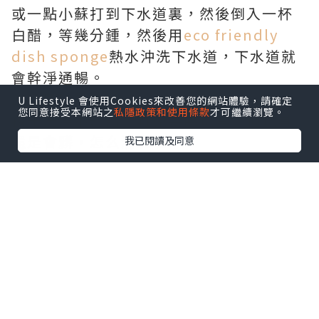
或一點小蘇打到下水道裏，然後倒入一杯
白醋，等幾分鍾，然後用
eco friendly
dish sponge
熱水沖洗下水道，下水道就
會幹淨通暢。
2.兒童玩具汙垢
U Lifestyle 會使用Cookies來改善您的網站體驗，請確定
您同意接受本網站之
私隱政策和使用條款
才可繼續瀏覽。
孩子洗澡不聽話，難免要哄玩具，但玩具
還是會髒，怎么清洗呢?
我已閱讀及同意
先按每升溫水兌4分之1杯醋的比例准備一
桶水，然後將全部玩具扔下去。然後我們
再將桶內的玩具仔細搓幹淨，然後再用清
水清洗一遍等待玩具
custom loofah
自然
幹，這樣就徹底實現清潔幹淨，再也不怕
這些孩子通過細菌病毒感染了。
3.牙刷架汙垢
眾所周知，牙刷架永久性的，挖空的部分