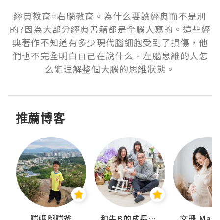
經典教育=右腦教育。為什么要讀經典而不是別
的?因為大部分經典書籍都是全腦人寫的。這些經
典著作不知道有多少現代腦細胞受到了損傷，他
們也不完全明白自己在說什么。左腦思維的人怎
么能理解整個大腦的思維狀態。
推薦博客
 Swan
暟媽與暟爸
和牛B的成長日記
文珊 ManS