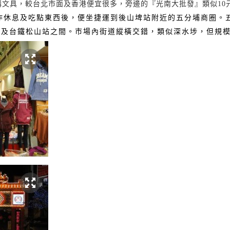
購文具，較台北市面及香港便宜很多，旁邊的『光南大批發』類似
10
作休息及吃點東西後，便坐捷運到後山埤站附近的五分埔商圈。
站及台鐵松山站之間。市場內街道縱橫交錯，類似深水埗，但規