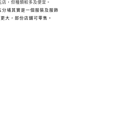
元店，但種類較多及便宜。
五分埔其實是一個服裝及服飾
模更大，部份店舖可零售。