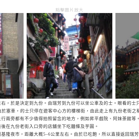
點擊圖片放大
左右，於是決定到九份。由瑞芳到九份可以坐公車及的士。眼看的士
由於塞車，的士只停在遊客中心方的樓梯街，由此走上有九份老街之
上行兩旁都有不少值得拍照留念的地方，例如昇平戲院、阿妹荼館等
最後在九份老街入口旁的店舖坐下吃麵條及芋圓。
，
到基隆夜市
距離大概
5–6
公里左右。由於已吃飽，所以直接返回瑞芳