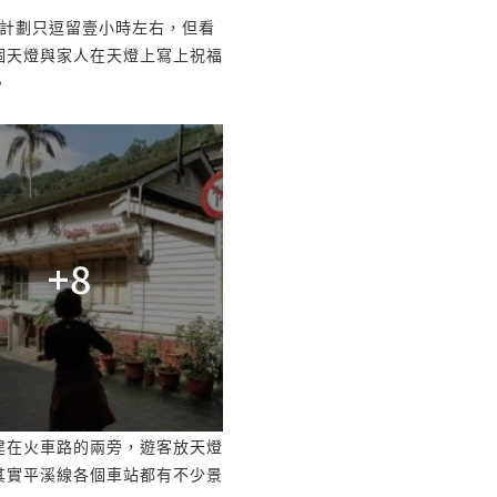
計劃只逗留壹小時左右，但看
個天燈與家人在天燈上寫上祝福
。
+8
建在火車路的兩旁，遊客放天燈
其實平溪線各個車站都有不少景