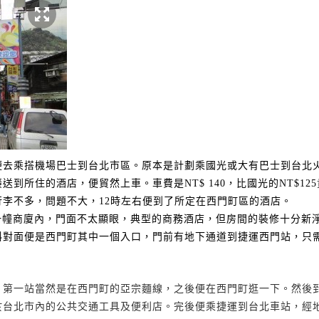
便去乘搭機場巴士到台北市區。原本是計劃乘國光或大有巴士到台北
接送到所住的酒店，便貿然上車。車費是
NT$ 140
，比國光的
NT$125
行李不多，問題不大，
12
時左右便到了所定在西門町區的酒店。
一幢商廈內，門面不太顯眼，典型的商務酒店，但房間的裝修十分新
斜對面便是西門町其中一個入口，門前有地下通道到捷運西門站，只
，第一站當然是在西門町的亞宗麵線，之後便在西門町逛一下。然後
於台北市內的公共交通工具及便利店。完後便乘捷運到台北車站，經