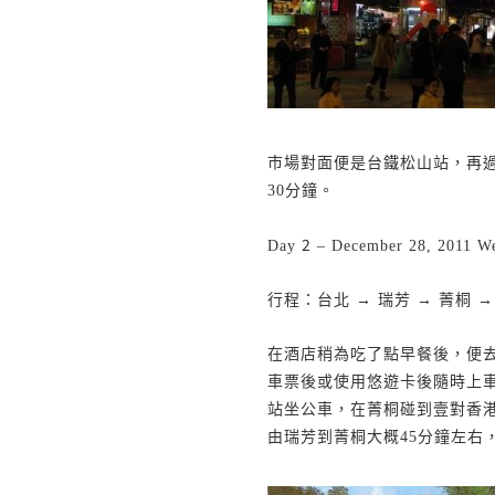
市場對面便是台鐵松山站，再
30
分鐘。
2
Day
– December 28, 2011 W
行程：台北 → 瑞芳 → 菁桐 →
在酒店稍為吃了點早餐後，便
車票後或使用悠遊卡後隨時上
站坐公車，在菁桐碰到壹對香
由瑞芳到菁桐大概
45
分鐘左右