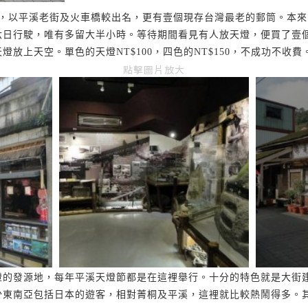
，以平溪老街及火車橋較出名，更有壹個現存台灣最老
的郵筒。本來
六日行駛，唯
有
多留大半小時。等待期間看見有人放天燈，便買了壹
天燈放上天空。單色的天燈
NT$100
，四色的
NT$150
，不成功不收費
點擊圖片放大
燈的發源地，每年平溪天燈節都是在這裡舉行。十分的特色就是大街
少東南亞包括日本的遊客，相對菁桐及平溪，這裡就比較熱鬧得多。