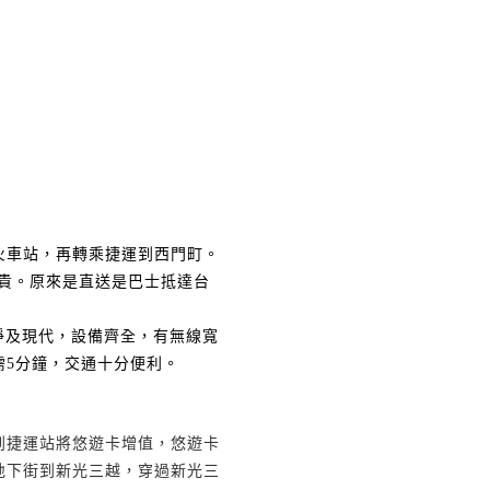
火車站，再轉乘捷運到西門町。
貴。原來是直送是巴士抵達台
淨及現代，設備齊全，有無線寬
需
5
分鐘，交通十分便利。
到捷運站將悠遊卡增值，悠遊卡
地下街到新光三越，穿過新光三