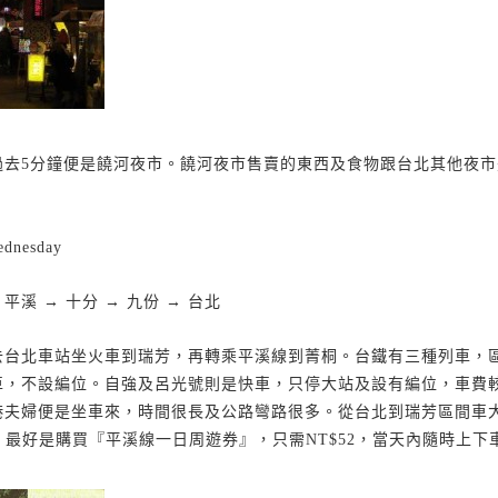
過去
5
分鐘便是饒河夜市。饒河夜市售賣的東西及食物跟台北其他夜市
ednesday
 平溪 → 十分 → 九份 → 台北
去台北車站坐火車到瑞芳，再轉乘平溪線到菁桐。台鐵有三種列車，
車，不設編位。自強及呂光號則是快車，只停大站及設有編位，車費
港夫婦便是坐車來，時間很長及公路彎路很多。從台北到瑞芳區間車
，最好是購買『平溪線一日周遊券』，只需
NT$52
，當天內隨時上下