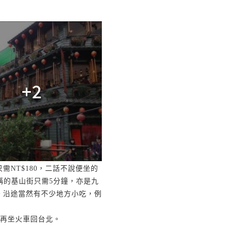
+2
只需
NT$180
，二話不說便坐的
稱的基山街只需
5
分鐘，亦是九
。沿途當然有不少地方小吃，例
再坐火車回台北。