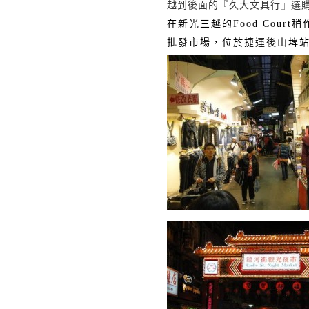
越到後面的『久大文具行』選
在
新光
三越的
Food Court
稍
批發市場，位於捷運後山埤