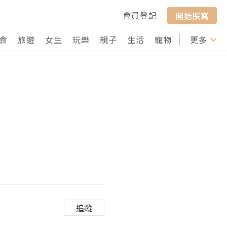
會員登記
開始撰寫
食
旅遊
女生
玩樂
親子
生活
寵物
行山
更多
打卡
追蹤