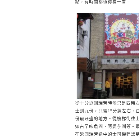
點，有時間都值得看一看。
從十分返回瑞芳時候只是四時
士到九份，只需
15
分鐘左右。
份最旺盛的地方。從樓梯街往
如古早味魚圓、阿婆芋圓等。
在返回瑞芳途中的士司機建議