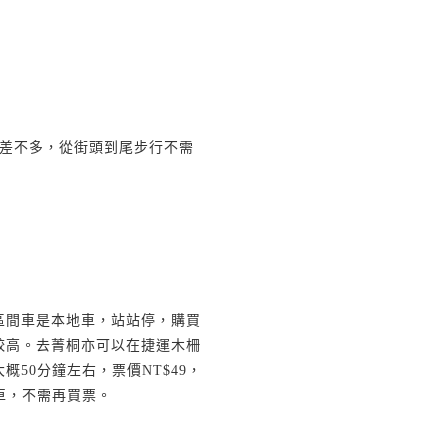
差不多，從街頭到尾步行不需
區間車是本地車，站站停，購買
較高。去菁桐亦可以在捷運木柵
大概
50
分鐘左右，票價
NT$49
，
車，不需再買票。