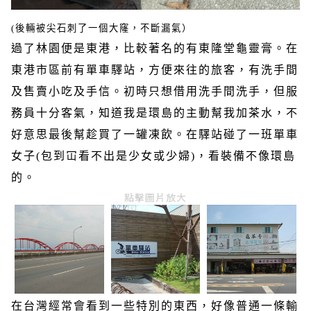
(後輛被尖石刺了一個大窿，不斷漏氣）
過了林園便是東港，比較著名的有東隆堂龜靈膏。在
東港市區前有單車驛站，方便來往的旅客，有洗手間
及售賣小吃及手信。初時只想借用洗手間洗手，但服
務員十分客氣，知道我是環島的主動幫我加茶水，不
好意思最後幫趁買了一罐凍飲。在驛站碰了一班單車
女子
(
包到冚看不出是少女或少婦
)
，看裝備不像環島
的。
點擊圖片放大
在台灣經常會看到一些特別的東西，好像普通一條輸