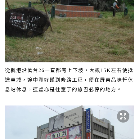
從楓港沿著台
26
一直都有上下坡，大概
15K
左右便抵
達車城，途中剛好碰到修路工程，便在屏東品味軒休
息站休息，這處亦是往墾丁的旅巴必停的地方。