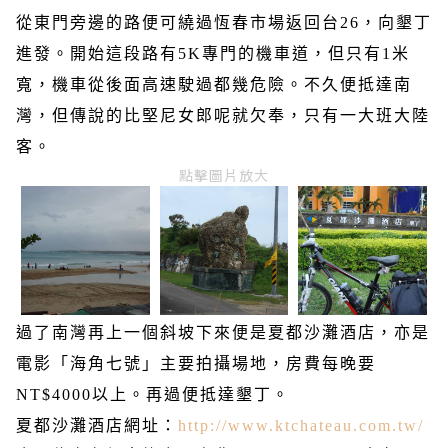
從東門旁邊的路便可繞過恆春市場返回台
26
，向墾丁
進發。開始這段路有
5K
專門的機車道，但只有
1
米
寬，機車從後面高速駛過都幾危險。不久便抵達南
灣，但傳說的比堅尼女郎呢就欠奉，只有一大班大陸
客。
點擊圖片放大
過了南灣再上一個斜坡下來便是夏都沙灘酒店，亦是
電影「海角七號」主要拍攝場地，房費每晚要
NT$4000
以上。再過便抵達墾丁。
夏都沙灘酒店網址：
http://www.ktchateau.com.tw/