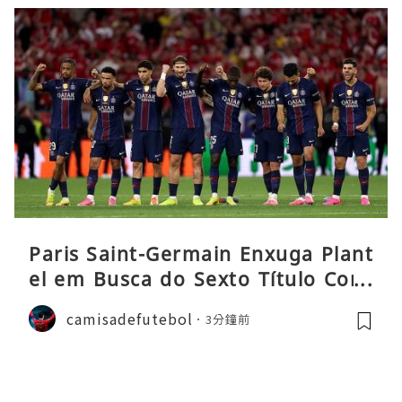
Paris Saint-Germain Enxuga Plant
el em Busca do Sexto Título Cons
ecutivo da Liga
camisadefutebol
3分鐘前