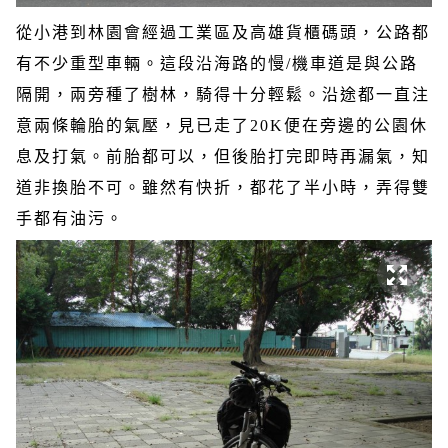
從小港到林園會經過工業區及高雄貨櫃碼頭，公路都
有不少重型車輛。這段沿海路的慢
/
機車道是與公路
隔開，兩旁種了樹林，騎得十分輕鬆。沿途都一直注
意兩條輪胎的氣壓，見已走了
20K
便在旁邊的公園休
息及打氣。前胎都可以，但後胎打完即時再漏氣，知
道非換胎不可。雖然有快折，都花了半小時，弄得雙
手都有油污。