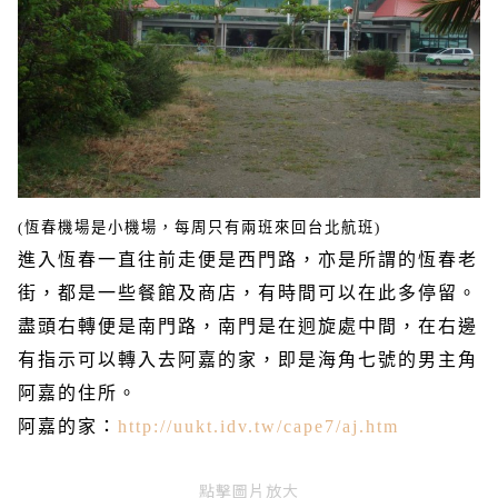
(
恆春機場是小機場，每周只有兩班來回台北航班
)
進入恆春一直往前走便是西門路，亦是所謂的恆春老
街，都是一些餐館及商店，有時間可以在此多停留。
盡頭右轉便是南門路，南門是在迥旋處中間，在右邊
有指示可以轉入去阿嘉的家，即是海角七號的男主角
阿嘉的住所。
：
阿嘉的家
http://uukt.idv.tw/cape7/aj.htm
點擊圖片放大