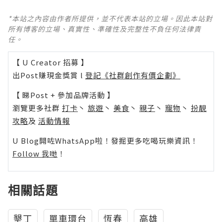
*本站之內容由作者所提供，並不代表本站的立場。因此本站對
所有博客的立場、真實性、準確性及完整性不負任何法律責
任。
【 U Creator 招募 】
出Post賺現金獎賞 l
登記《社群創作有價企劃》
【 睇Post + 參加品牌活動 】
瀏覽更多社群
打卡
丶
旅遊
丶
美食
丶
親子
丶
寵物
丶
扮靚
攻略
及
活動情報
U Blog開咗WhatsApp啦！發掘更多吃喝玩樂資訊！
Follow 我哋
！
相關話題
墾丁
單車環台
恆春
高雄