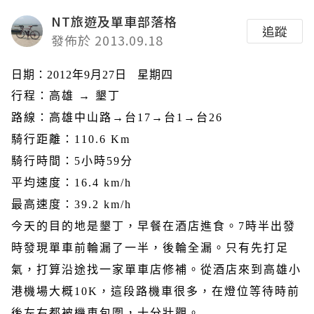
NT旅遊及單車部落格
追蹤
發佈於 2013.09.18
日期：
2012
年
9
月
2
7
日
星期四
行程：高雄 → 墾丁
路線：高雄中山路→台
17
→台
1
→台
26
騎行距離：
110.6 Km
騎行時間：
5
小時
59
分
平均速度：
16.4 km/h
最高速度：
39.2 km/h
今天的目的地是墾丁，早餐在酒店進食。
7
時半出發
時發現單車前輪漏了一半，後輪全漏。只有先打足
氣，打算沿途找一家單車店修補。從酒店來到高雄小
港機場大概
10K
，這段路機車很多，在燈位等待時前
後左右都被機車包圍，十分壯觀。