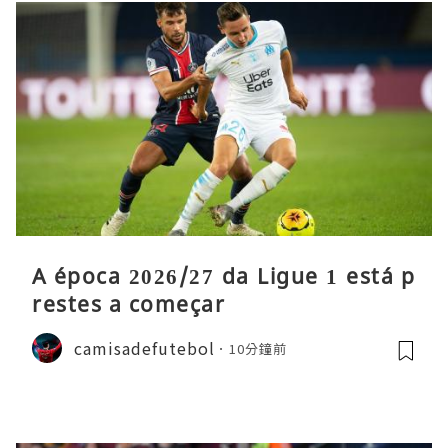
A época 2026/27 da Ligue 1 está p
restes a começar
camisadefutebol
10分鐘前