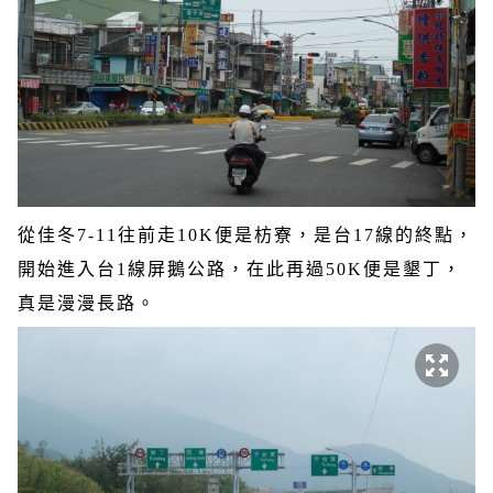
從佳冬
7-11
往前走
10K
便是枋寮，是台
17
線的終點，
開始進入台
1
線屏鵝公路，在此再過
50K
便是墾丁，
真是漫漫長路。