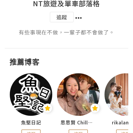
NT旅遊及單車部落格
追蹤
有些事現在不做，一輩子都不會做了。
推薦博客
urnal
魚堅日記
思思賢 ChillMyBabe
rikala