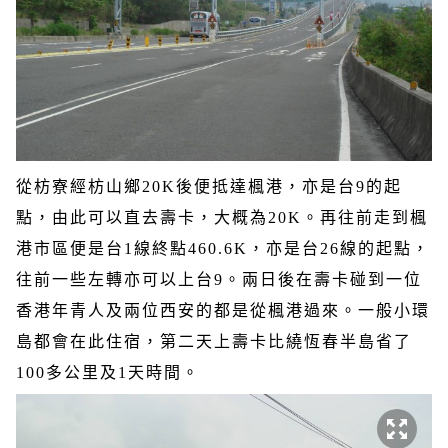
從枋寮經枋山鄉
20K
後便抵達楓港，亦是台
9
的起
點，由此可以直去壽卡，大概為
20K
。再往前走到楓
港市區便是台
1
線終點
460.6K
，亦是台
26
線的起點，
往前一些左轉亦可以上台
9
。兩日後在壽卡碰到一位
香港年青人及兩位西安的都是從楓港過來。一般小環
島都會在此住宿，第二天上壽卡比繞恆春半島省了
100
多公里及
1
天時間。