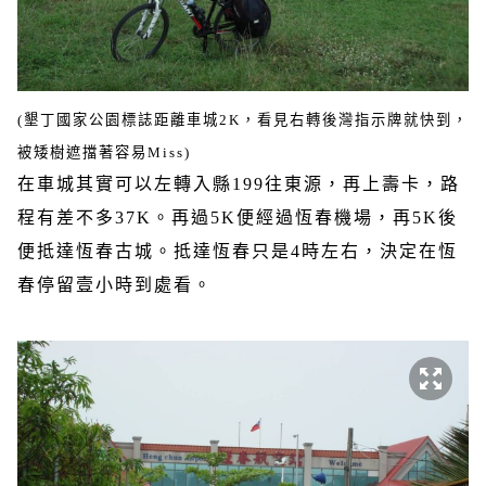
(
墾丁國家公園標誌距離車城
2K
，看見右轉後灣指示牌就快到，
被矮樹遮擋著容易
Miss)
在車城其實可以左轉入縣
199
往東源，再上壽卡，路
程有差不多
37K
。再過
5K
便經過恆春機場，再
5K
後
便抵達恆春古城。抵達恆春只是
4
時左右，決定在恆
春停留壹小時到處看。