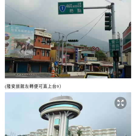
(隆安旅館左轉便可直上台
9
）