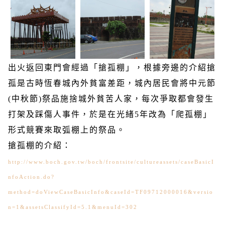
出火返回東門會經過「搶孤棚」，根據旁邊的介紹搶
孤是古時恆春城內外貧富差距，城內居民會將中元節
(
中秋節
)
祭品施捨城外貧苦人家，每次爭取都會發生
打架及踩傷人事件，於是在光緒
5
年改為「爬孤棚」
形式競賽來取弧棚上的祭品。
搶孤棚的介紹：
http://www.boch.gov.tw/boch/frontsite/cultureassets/caseBasicI
nfoAction.do?
method=doViewCaseBasicInfo&caseId=TF09712000016&versio
n=1&assetsClassifyId=5.1&menuId=302