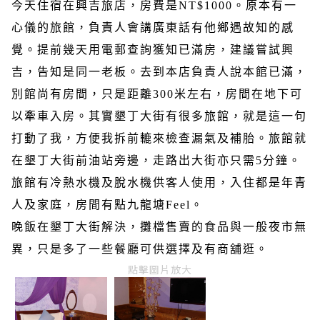
今天住宿在興吉旅店，房費是
NT$1000
。原本有一
心儀的旅館，負責人會講廣東話有他鄉遇故知的感
覺。提前幾天用電郵查詢獲知已滿房，建議嘗試興
吉，告知是同一老板。去到本店負責人說本館已滿，
別館尚有房間，只是距離
300
米左右，房間在地下可
以牽車入房。其實墾丁大街有很多旅館，就是這一句
打動了我，方便我拆前轆來檢查漏氣及補胎。旅館就
在墾丁大街前油站旁邊，走路出大街亦只需
5
分鐘。
旅館有冷熱水機及脫水機供客人使
用，入住都是年青
人及家庭，房間有點九龍塘
Feel
。
晚飯在墾丁大街解決，攤檔售賣的食品與一般夜市無
異，只是多了一些餐廳可供選擇及有商舖逛。
點擊圖片放大