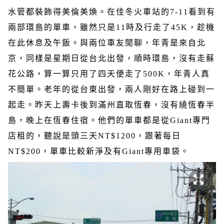
水管都裝飾得美倫美煥。在佳冬火車站的
7-11
看到有
兩部環島的單車，雖然只是
11
時及行走了
45K
，趁機
在此休息及午飯。與兩位車友閒聊，年青是來自北
京，同樣是星期日從台北出發，順時環島，沒有走蘇
花公路，算一算只用了四天便走了
500K
，年青人真
不簡單。老年的從台東出發，兩人剛好在路上碰到一
起走。昨天上壽卡後到滿州直取恆春，沒有繞恆春半
島，晚上在恆春住宿。他們的單車都是從
Giant
專門
店租的，聽說是頭三天
NT$1200
，跟著每日
NT$200
，單車比較新淨及有
Giant
專用車袋。