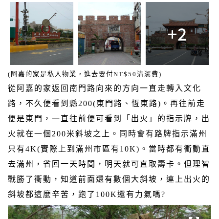
+2
(
阿嘉的家是私人物業，進去要付
NT$50
清潔費
)
從阿嘉的家返回南門路向來的方向一直走轉入文化
路，不久便看到縣
200(
東門路、恆東路
)
。再往前走
便是東門，一直往前便可看到「出火」的指示牌，出
火就在一個
200
米斜坡之上。同時會有路牌指示滿州
只有
4K(
實際上到滿州市區有
10K)
。當時都有衝動直
去滿州，省回一天時間，明天就可直取壽卡。但理智
戰勝了衝動，知道前面還有數個大斜坡，連上出火的
斜坡都這麼辛苦，跑了
100K
還有力氣嗎
?