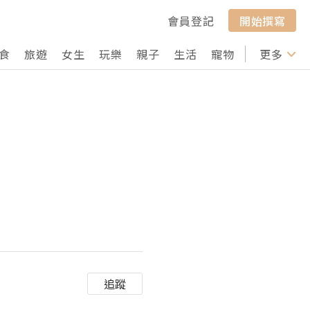
會員登記
開始撰寫
食
旅遊
女生
玩樂
親子
生活
寵物
行山
更多
打卡
追蹤