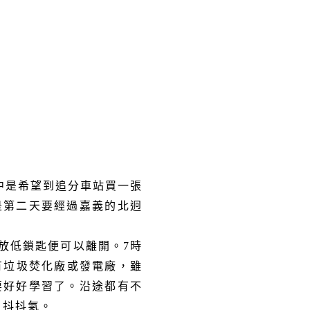
中是希望到追分車站買一張
是第二天要經過嘉義的北迥
放低鎖匙便可以離開。
7
時
有垃圾焚化廠或發電廠，雖
要好好學習了。沿途都有不
，抖抖氣。