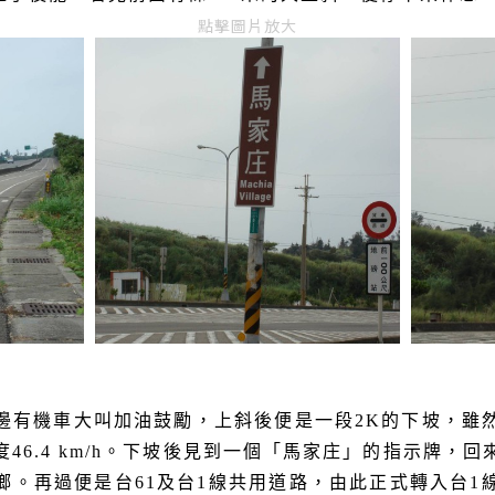
點擊圖片放大
邊有機車大叫加油鼓勵，上斜後便是一段
2K
的下坡，雖
度
46.4 km/h
。
下坡後見到一個「馬家庄」的指示牌，回
鄉。再過便是台
61
及台
1
線共用道路，由此正式轉入台
1