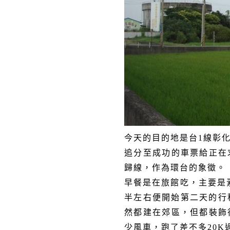
今天的目的地是台
1
線彰
追分至成功的車票給正在
歸線，作為環台的象徵。
早餐是在旅館吃，主要是
半左右便開始第二天的行
然都建在郊區，但都裝飾
少風車，跑了差不多
20K