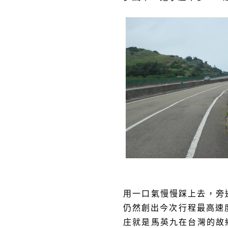
用一口氣慢慢踩上去，旁
仍然創出今次行程最
高
速
庄就是馬英九在台灣的故