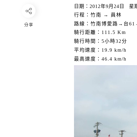
日期：
2012
年
9
月
2
4
日
星
行程：竹南 → 員林
路線：竹南博愛路→台
61
分享
騎行距離：
111.5 Km
騎行時間：
5
小時
32
分
平均速度：
19.9 km/h
最高速度：
46.4 km/h