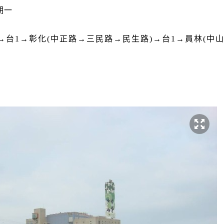
期一
→台
1
→彰化(中正路→三民路→民生路)→台
1
→員林(中