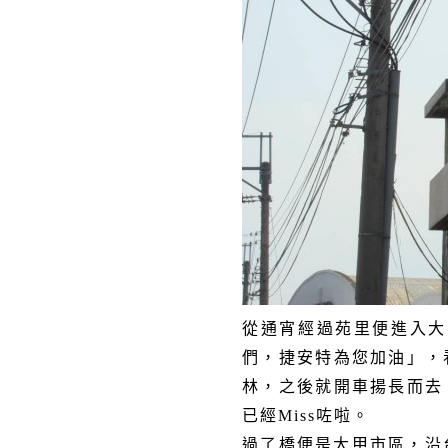
從通宵經過苑里便進入大
們，捷安特為您加油」，
林，之後就開車揚長而去
已經
Miss
咗啦。
過了橋便是大甲市區，沿