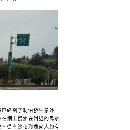
然已經剎了制怕發生意外，
來在網上搜索在附近的馬家
線。從白沙屯到通宵大約有