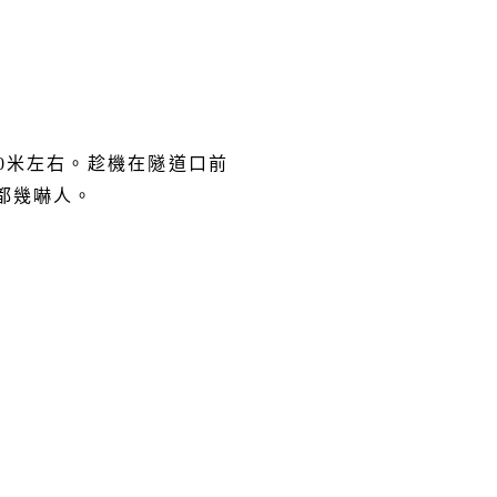
0
米左右。趁機在隧道口前
都幾嚇人。