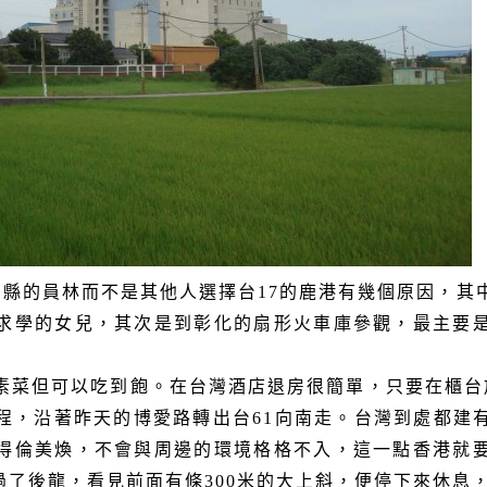
化縣的員林而不是其他人選擇台
17
的鹿港有幾個原因，其
求學的女兒，其次是到彰化的扇形火車庫參觀，最主要
素菜但可以吃到飽。在台灣酒店退房很簡單，只要在櫃台
程，沿著昨天的博愛路轉出台
61
向南走。台灣到處都建
得倫美煥，不會與周邊的環境格格不入，這一點香港就
過了後龍，看見前面有條
300
米的大上斜，便停下來休息