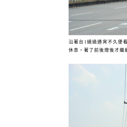
沿著台
1
繞過通宵不久便
休息，著了前後燈後才繼