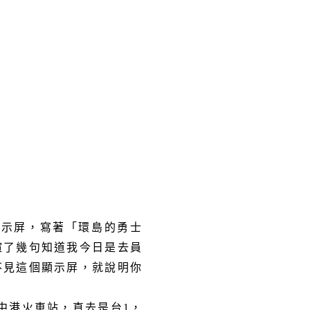
顯示屏，寫著「環島的勇士
暄了幾句知道我今日是去員
不見這個顯示屏，就說明你
中港火車站，直去是台
1
，