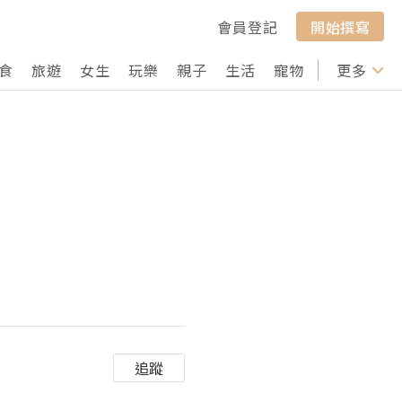
會員登記
開始撰寫
食
旅遊
女生
玩樂
親子
生活
寵物
行山
更多
打卡
追蹤