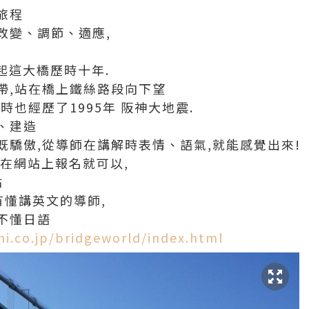
旅程
改變、調節、適應,
 起這大橋歷時十年.
帶,站在橋上鐵絲路段向下望
時也經歷了1995年 阪神大地震.
、建造
既驕傲,從導師在講解時表情、語氣,就能感覺出來!
在網站上報名就可以,
站
有懂講英文的導師,
不懂日語
i.co.jp/bridgeworld/index.html