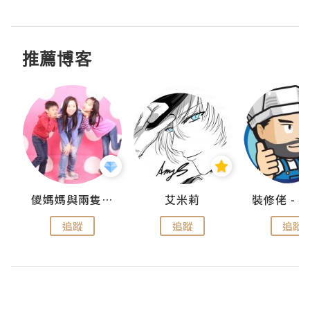
推薦博客
點滴
儍媽媽與兩隻小魔怪之家
艾米莉
追蹤
追蹤
追蹤