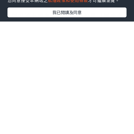
您同意接受本網站之
私隱政策和使用條款
才可繼續瀏覽。
务处理精准无误，智能对话反应迅速，能
我已閱讀及同意
够很好地完成各种指令。无论是日常查询
还是复杂任务管理，它都能轻松应对，真
正成为了我工作中的得力助手。整体体验
非常满意，强烈推荐.需要的拿去吧,官网
http://www.vst.tw
*本站之內容由作者所提供，並不代表本站的立場。因此本站對
所有博客的立場、真實性、準確性及完整性不負任何法律責
任。