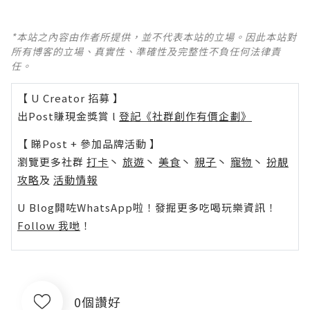
*本站之內容由作者所提供，並不代表本站的立場。因此本站對
所有博客的立場、真實性、準確性及完整性不負任何法律責
任。
【 U Creator 招募 】
出Post賺現金獎賞 l
登記《社群創作有價企劃》
【 睇Post + 參加品牌活動 】
瀏覽更多社群
打卡
丶
旅遊
丶
美食
丶
親子
丶
寵物
丶
扮靚
攻略
及
活動情報
U Blog開咗WhatsApp啦！發掘更多吃喝玩樂資訊！
Follow 我哋
！
0個讚好