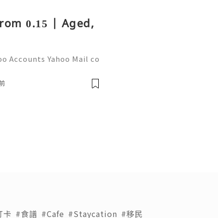
rom 0.15 | Aged,
oo Accounts Yahoo Mail co
people worldwide for pers
respondence, and online a
前
打卡
#食譜
#Cafe
#Staycation
#移民