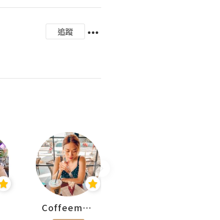
追蹤
Coffeemeetjojo
艾華斯@鄭大小姐工房