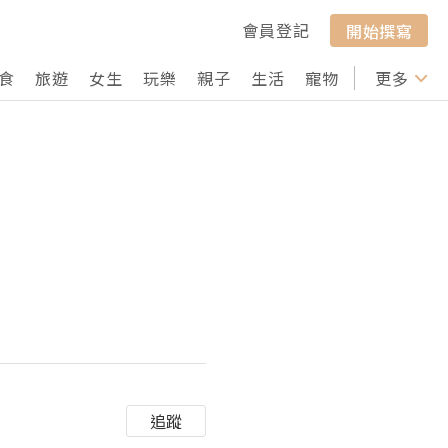
會員登記
開始撰寫
食
旅遊
女生
玩樂
親子
生活
寵物
行山
更多
打卡
追蹤