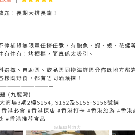
放題！長期大排長龍！
不停補貨無限量任撈任煮，有鮑魚、蝦、蜆、花螺
仲有仲有！烤榴槤，簡直係太吸引。
料選擇、自助區、飲品區同撈海鮮區分佈既地方都
各樣既野食，都有唔同酒類揀！
————————————
題 (九龍灣)
場3期2樓S154, S162及S155-S158號舖
#香港必食 #香港探店 #香港打卡 #香港旅游 #香港
处 #香港推荐食品
點擊圖片放大