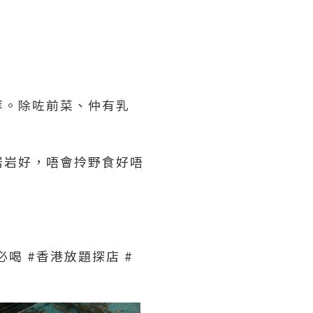
等。除咗前菜、仲有乳
岩岩好，唔會拎野食好唔
必喝 #香港放題探店 #