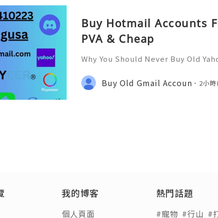
Buy Hotmail Accounts F
PVA & Cheap
Why You Should Never Buy Old Yah
ntinues to be used by millions of 
onal communication, business cor
Buy Old Gmail Accoun
2小時
ccount recovery. Because of
覽
我的博客
熱門話題
個人頁面
#寵物
#行山
#