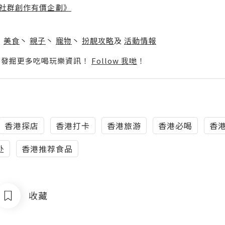
社群創作有價企劃》
】
丶
美食
丶
親子
丶
寵物
丶
扮靚攻略
及
活動情報
p啦！發掘更多吃喝玩樂資訊！
Follow 我哋
！
香港探店
香港打卡
香港旅游
香港必喝
香
处
香港推荐食品
收藏