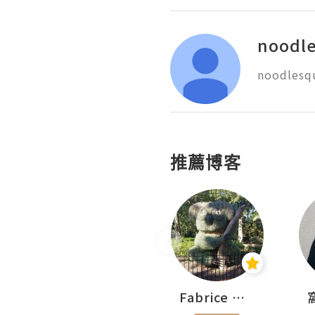
noodl
noodlesq
推薦博客
Sohyeon_sharing
Fabrice 嚐味