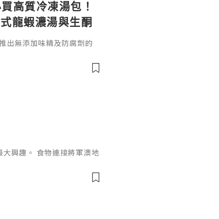
 必買高質冷凍湯包！
法式龍蝦濃湯與生酮
ot 推出無添加味精及防腐劑的
宋湯、法式龍蝦濃湯、生酮膠
整指南與HKTVmall訂購連
最大興趣。 食物連接將軍澳地
進行了一系列的改革，好令人
od Lounge，數月前我已急
意，自此成為了我在將軍澳打
意大利餐廳Ponentino，
色，最喜歡是有獨立洗手間。