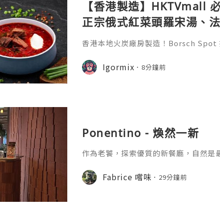
【香港製造】HKTVmall
正宗俄式紅菜頭羅宋湯、
膠原蛋白骨頭湯全攻略
香港本地火炭廠房製造！Borsch Sp
手工冷凍湯包與骨頭高湯。正宗俄式羅
原蛋白牛骨湯，15分鐘加熱即食。即睇完
Igormix
8分鐘前
結！
Ponentino - 煥然一新
作為老饕，探索優質的新餐廳，自然是
鐵站的酒店，易名九龍東帝苑酒店後，
期待。第一階段大堂華麗變身的Fine Fo
Fabrice 嚐味
29分鐘前
不及待嚐過其蛋糕及咖啡，質素令人滿
發時間的地方。頂樓的星幕，最近也換成了
環境比以前光猛很多，貴賓房亦滿有特
餐廳保留了自助餐