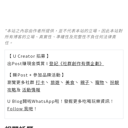
*本站之內容由作者所提供，並不代表本站的立場。因此本站對
所有博客的立場、真實性、準確性及完整性不負任何法律責
任。
【 U Creator 招募 】
出Post賺現金獎賞 l
登記《社群創作有價企劃》
【 睇Post + 參加品牌活動 】
瀏覽更多社群
打卡
丶
旅遊
丶
美食
丶
親子
丶
寵物
丶
扮靚
攻略
及
活動情報
U Blog開咗WhatsApp啦！發掘更多吃喝玩樂資訊！
Follow 我哋
！