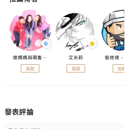
點滴
儍媽媽與兩隻小魔怪之家
艾米莉
追蹤
追蹤
追蹤
發表評論