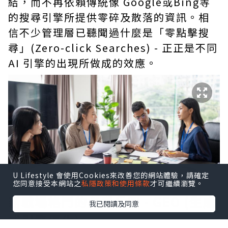
結，而不再依賴傳統像 Google或Bing等
的搜尋引擎所提供零碎及散落的資訊。相
信不少管理層已聽聞過什麼是「零點擊搜
尋」(Zero-click Searches) - 正正是不同
AI 引擎的出現所做成的效應。
U Lifestyle 會使用Cookies來改善您的網站體驗，請確定
您同意接受本網站之
私隱政策和使用條款
才可繼續瀏覽。
新戰場格鬥的必勝兵器 - GEO (生成
我已閱讀及同意
式引擎優化)