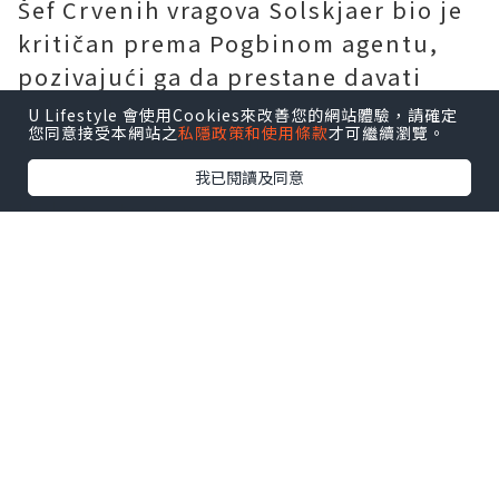
Šef Crvenih vragova Solskjaer bio je
kritičan prema Pogbinom agentu,
pozivajući ga da prestane davati
javne objave i dopusti svom igraču
U Lifestyle 會使用Cookies來改善您的網站體驗，請確定
您同意接受本網站之
私隱政策和使用條款
才可繼續瀏覽。
da govori na terenu.
我已閱讀及同意
Nakon što je napravio pristojnu
smjenu s klupe u porazu od RB
Leipziga 3-2 u Ligi prvaka i nakon
toga s 90-minutnom igrom protiv
Cityja, Pogba je donekle ostavio
nedavni gnjev iza sebe.
Kao takvo, bit će razočaravajuće
nogometni dresovi za djecu prodaja