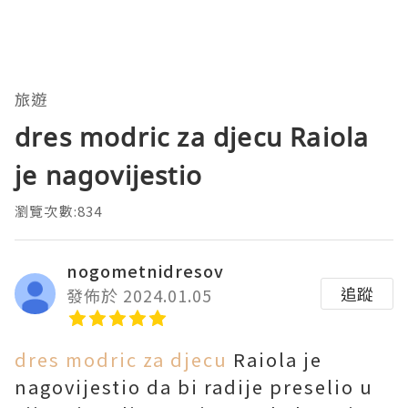
旅遊
dres modric za djecu Raiola
je nagovijestio
瀏覽次數:834
nogometnidresov
追蹤
發佈於 2024.01.05
dres modric za djecu
Raiola je
nagovijestio da bi radije preselio u