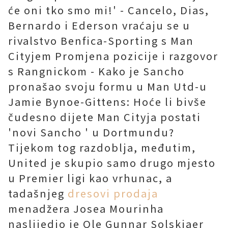
će oni tko smo mi!' - Cancelo, Dias,
Bernardo i Ederson vraćaju se u
rivalstvo Benfica-Sporting s Man
Cityjem Promjena pozicije i razgovor
s Rangnickom - Kako je Sancho
pronašao svoju formu u Man Utd-u
Jamie Bynoe-Gittens: Hoće li bivše
čudesno dijete Man Cityja postati
'novi Sancho ' u Dortmundu?
Tijekom tog razdoblja, međutim,
United je skupio samo drugo mjesto
u Premier ligi kao vrhunac, a
tadašnjeg
dresovi prodaja
menadžera Josea Mourinha
naslijedio je Ole Gunnar Solskjaer