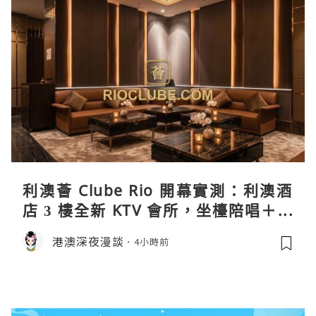
利澳薈 Clube Rio 開幕實測：利澳酒
店 3 樓全新 KTV 會所，坐檯陪唱＋水
療套票一次過睇
港澳深夜漫談
4小時前