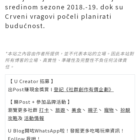
sredinom sezone 2018.-19. dok su
Crveni vragovi počeli planirati
budućnost.
*本站之內容由作者所提供，並不代表本站的立場。因此本站對
所有博客的立場、真實性、準確性及完整性不負任何法律責
任。
【 U Creator 招募 】
出Post賺現金獎賞 l
登記《社群創作有價企劃》
【 睇Post + 參加品牌活動 】
瀏覽更多社群
打卡
丶
旅遊
丶
美食
丶
親子
丶
寵物
丶
扮靚
攻略
及
活動情報
U Blog開咗WhatsApp啦！發掘更多吃喝玩樂資訊！
Follow 我哋
！