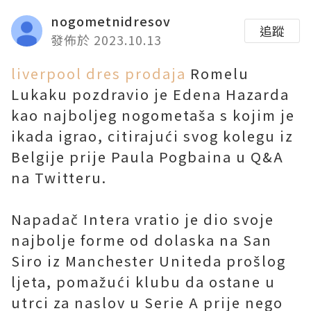
nogometnidresov
追蹤
發佈於 2023.10.13
liverpool dres prodaja
Romelu
Lukaku pozdravio je Edena Hazarda
kao najboljeg nogometaša s kojim je
ikada igrao, citirajući svog kolegu iz
Belgije prije Paula Pogbaina u Q&A
na Twitteru.
Napadač Intera vratio je dio svoje
najbolje forme od dolaska na San
Siro iz Manchester Uniteda prošlog
ljeta, pomažući klubu da ostane u
utrci za naslov u Serie A prije nego