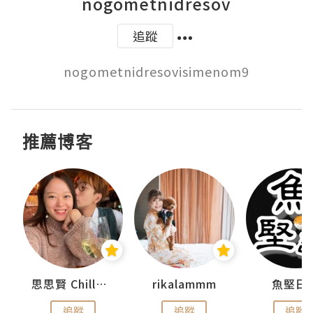
nogometnidresov
追蹤
推薦博客
urnal
思思賢 ChillMyBabe
rikalammm
魚堅日
追蹤
追蹤
追蹤