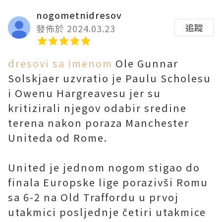
nogometnidresov
追蹤
發佈於 2024.03.23
dresovi sa imenom
Ole Gunnar
Solskjaer uzvratio je Paulu Scholesu
i Owenu Hargreavesu jer su
kritizirali njegov odabir sredine
terena nakon poraza Manchester
Uniteda od Rome.
United je jednom nogom stigao do
finala Europske lige porazivši Romu
sa 6-2 na Old Traffordu u prvoj
utakmici posljednje četiri utakmice