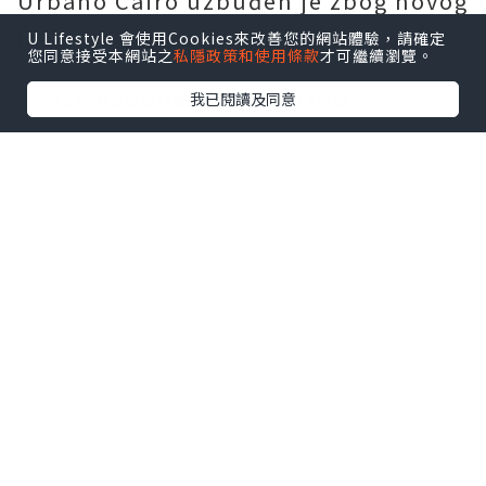
Urbano Cairo uzbuđen je zbog novog
potpisa.
U Lifestyle 會使用Cookies來改善您的網站體驗，請確定
您同意接受本網站之
私隱政策和使用條款
才可繼續瀏覽。
"Naše osoblje je već tražilo
我已閱讀及同意
perspektivu kao što je Ola Aina,
bočni branič koji je fizički jak, brz i
izdržljiv, sposoban igrati na oba
krila," rekao je.
“Aina je ambiciozna mlada
dječji
dres neymar
igračica koju Torino
može poboljšati. U ime kluba, sretan
sam što mu mogu poželjeti
dobrodošlicu u Granatu.”