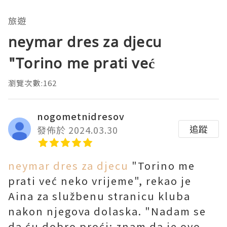
旅遊
neymar dres za djecu
"Torino me prati već
瀏覽次數:162
nogometnidresov
追蹤
發佈於 2024.03.30
neymar dres za djecu
"Torino me
prati već neko vrijeme", rekao je
Aina za službenu stranicu kluba
nakon njegova dolaska. "Nadam se
da ću dobro proći; znam da je ovo