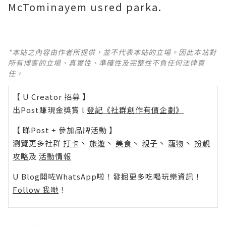
McTominayem usred parka.
*本站之內容由作者所提供，並不代表本站的立場。因此本站對
所有博客的立場、真實性、準確性及完整性不負任何法律責
任。
【 U Creator 招募 】
出Post賺現金獎賞 l
登記《社群創作有價企劃》
【 睇Post + 參加品牌活動 】
瀏覽更多社群
打卡
丶
旅遊
丶
美食
丶
親子
丶
寵物
丶
扮靚
攻略
及
活動情報
U Blog開咗WhatsApp啦！發掘更多吃喝玩樂資訊！
Follow 我哋
！