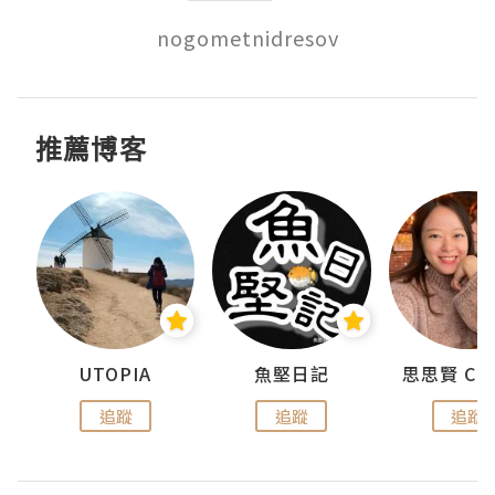
nogometnidresov
推薦博客
urnal
UTOPIA
魚堅日記
追蹤
追蹤
追蹤