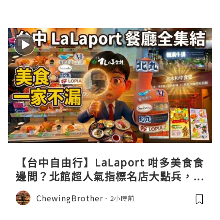
【台中自由行】LaLaport 咁多美食食
邊間？北館超人氣指標名店大點兵，深
度實測日本直送「北丸」職人料理與南
ChewingBrother
2小時前
館 LOPIA 超市神級熟食區！