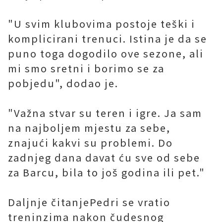
"U svim klubovima postoje teški i
komplicirani trenuci. Istina je da se
puno toga dogodilo ove sezone, ali
mi smo sretni i borimo se za
pobjedu", dodao je.
"Važna stvar su teren i igre. Ja sam
na najboljem mjestu za sebe,
znajući kakvi su problemi. Do
zadnjeg dana davat ću sve od sebe
za Barcu, bila to još godina ili pet."
Daljnje čitanjePedri se vratio
treninzima nakon čudesnog