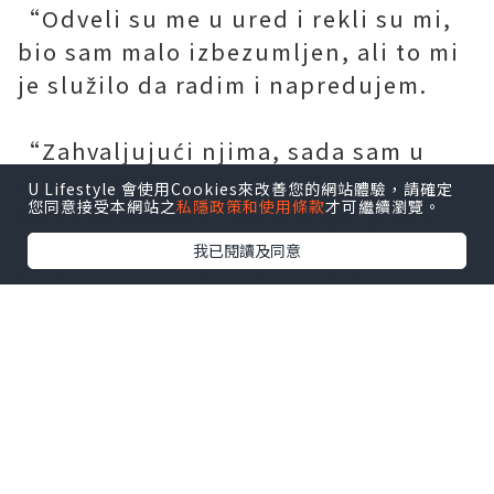
“Odveli su me u ured i rekli su mi,
bio sam malo izbezumljen, ali to mi
je služilo da radim i napredujem.
“Zahvaljujući njima, sada sam u
momčadi u kojoj sam oduvijek želio
U Lifestyle 會使用Cookies來改善您的網站體驗，請確定
您同意接受本網站之
私隱政策和使用條款
才可繼續瀏覽。
biti. Od malena sam navijač Barce.”
我已閱讀及同意
Pedri će se nadati da će dobiti više
nogometni dresovi komplet
minuta
kada se Barca vrati u akciju u subotu
u velikom okršaju u gostima kod
Atletico Madrida - koji će biti bez
Luisa Suareza nakon što je bivši
napadač Blaugrane bio pozitivan na