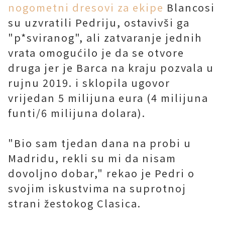
nogometni dresovi za ekipe
Blancosi
su uzvratili Pedriju, ostavivši ga
"p*sviranog", ali zatvaranje jednih
vrata omogućilo je da se otvore
druga jer je Barca na kraju pozvala u
rujnu 2019. i sklopila ugovor
vrijedan 5 milijuna eura (4 milijuna
funti/6 milijuna dolara).
"Bio sam tjedan dana na probi u
Madridu, rekli su mi da nisam
dovoljno dobar," rekao je Pedri o
svojim iskustvima na suprotnoj
strani žestokog Clasica.