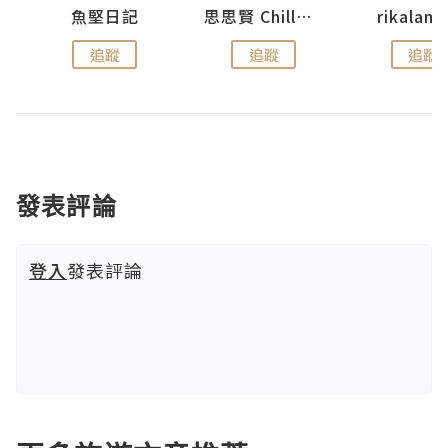
urnal
魚堅日記
思思賢 ChillMyBabe
rikala
追蹤
追蹤
追蹤
發表評論
登入
發表評論