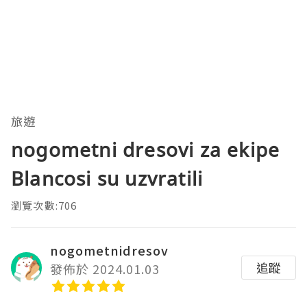
旅遊
nogometni dresovi za ekipe
Blancosi su uzvratili
瀏覽次數:706
nogometnidresov
追蹤
發佈於 2024.01.03