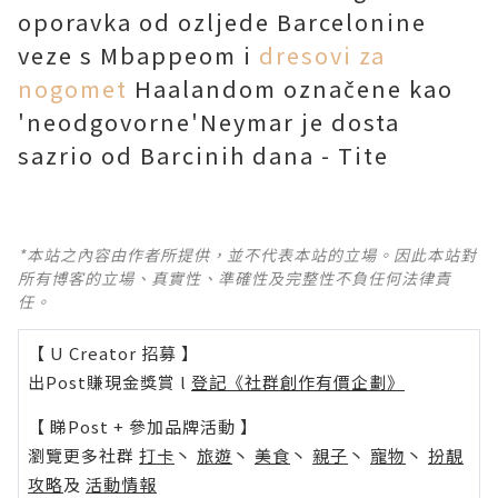
oporavka od ozljede Barcelonine
veze s Mbappeom i
dresovi za
nogomet
Haalandom označene kao
'neodgovorne'Neymar je dosta
sazrio od Barcinih dana - Tite
*本站之內容由作者所提供，並不代表本站的立場。因此本站對
所有博客的立場、真實性、準確性及完整性不負任何法律責
任。
【 U Creator 招募 】
出Post賺現金獎賞 l
登記《社群創作有價企劃》
【 睇Post + 參加品牌活動 】
瀏覽更多社群
打卡
丶
旅遊
丶
美食
丶
親子
丶
寵物
丶
扮靚
攻略
及
活動情報