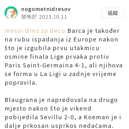
nogometnidresov
追蹤
發佈於 2023.10.11
messi dres za decu
Barca je također
na rubu ispadanja iz Europe nakon
što je izgubila prvu utakmicu
osmine finala Lige prvaka protiv
Paris Saint-Germaina 4-1, ali njihova
se forma u La Ligi u zadnje vrijeme
popravila.
Blaugrana je napredovala na drugo
mjesto nakon što je vikend
pobijedila Sevillu 2-0, a Koeman je i
dalje prkosan usprkos nedaćama.