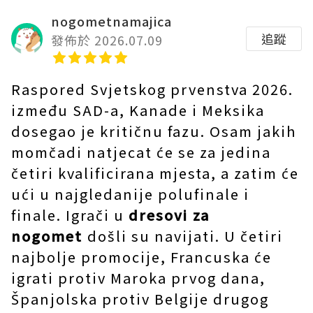
nogometnamajica
追蹤
發佈於 2026.07.09
Raspored Svjetskog prvenstva 2026.
između SAD-a, Kanade i Meksika
dosegao je kritičnu fazu. Osam jakih
momčadi natjecat će se za jedina
četiri kvalificirana mjesta, a zatim će
ući u najgledanije polufinale i
finale. Igrači u
dresovi za
nogomet
došli su navijati. U četiri
najbolje promocije, Francuska će
igrati protiv Maroka prvog dana,
Španjolska protiv Belgije drugog