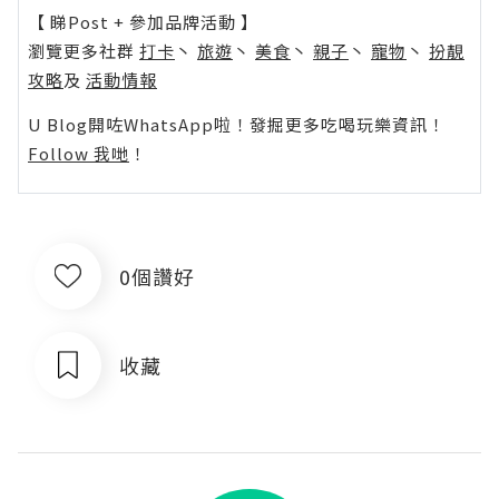
【 睇Post + 參加品牌活動 】
瀏覽更多社群
打卡
丶
旅遊
丶
美食
丶
親子
丶
寵物
丶
扮靚
攻略
及
活動情報
U Blog開咗WhatsApp啦！發掘更多吃喝玩樂資訊！
Follow 我哋
！
0個讚好
收藏