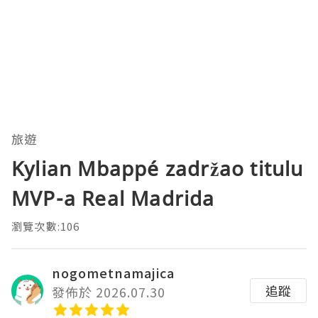
旅遊
Kylian Mbappé zadržao titulu
MVP-a Real Madrida
瀏覽次數:106
nogometnamajica
追蹤
發佈於 2026.07.30