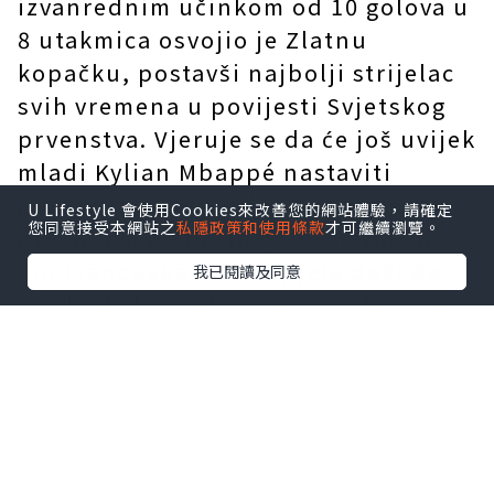
izvanrednim učinkom od 10 golova u
8 utakmica osvojio je Zlatnu
kopačku, postavši najbolji strijelac
svih vremena u povijesti Svjetskog
prvenstva. Vjeruje se da će još uvijek
mladi Kylian Mbappé nastaviti
postavljati nove rekorde Svjetskog
U Lifestyle 會使用Cookies來改善您的網站體驗，請確定
您同意接受本網站之
私隱政策和使用條款
才可繼續瀏覽。
prvenstva po broju golova. Nakon
što Francuska nije uspjela doći do
我已閱讀及同意
finala, Kylian Mbappé je ipak izrazio
žaljenje što momčad nije stigla do
finala te je nagradu pripisao trudu
cijele momčadi.发发发
Mbappé dresovi
se vijore dok