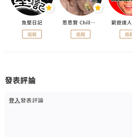
urnal
魚堅日記
思思賢 ChillMyBabe
追蹤
追蹤
追蹤
發表評論
登入
發表評論