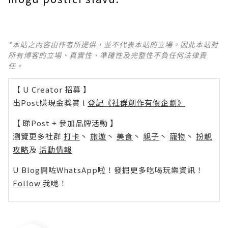
*本站之內容由作者所提供，並不代表本站的立場。因此本站對
所有博客的立場、真實性、準確性及完整性不負任何法律責
任。
【 U Creator 招募 】
出Post賺現金獎賞 l
登記《社群創作有價企劃》
【 睇Post + 參加品牌活動 】
瀏覽更多社群
打卡
丶
旅遊
丶
美食
丶
親子
丶
寵物
丶
扮靚
攻略
及
活動情報
U Blog開咗WhatsApp啦！發掘更多吃喝玩樂資訊！
Follow 我哋
！