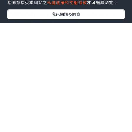
您同意接受本網站之
私隱政策和使用條款
才可繼續瀏覽。
zarađivanih napadača koji su dugo
podbacili; obojicu su kupili veliki
我已閱讀及同意
klubovi Serie A za značajne
naknade, proces obilježen znatnom
dramom. Osim toga, klub je
uspješno doveo dva igrača u
rotaciju, dodatno
pojednostavljujući sastav prve
momčadi.
Navijači mašu svojim
dresovi Paris
Saint-Germain
u znak podrške
momčadi. S predsezonskim
treninzima u tijeku, ovaj priljev
kapitala potiče razvoj kluba. Ovi