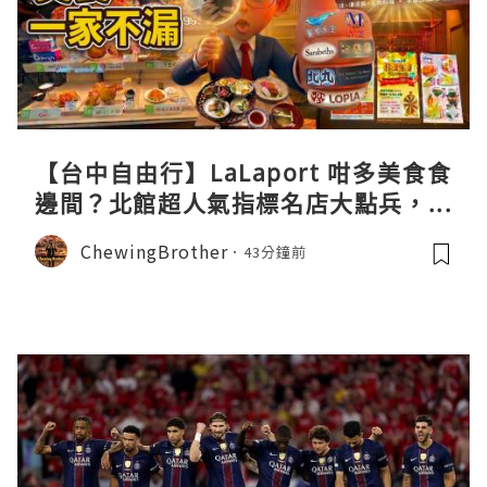
【台中自由行】LaLaport 咁多美食食
邊間？北館超人氣指標名店大點兵，深
度實測日本直送「北丸」職人料理與南
ChewingBrother
43分鐘前
館 LOPIA 超市神級熟食區！