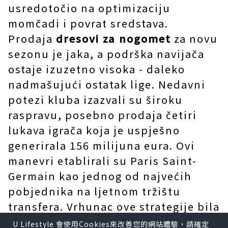
usredotočio na optimizaciju
momčadi i povrat sredstava.
Prodaja
dresovi za nogomet
za novu
sezonu je jaka, a podrška navijača
ostaje izuzetno visoka - daleko
nadmašujući ostatak lige. Nedavni
potezi kluba izazvali su široku
raspravu, posebno prodaja četiri
lukava igrača koja je uspješno
generirala 156 milijuna eura. Ovi
manevri etablirali su Paris Saint-
Germain kao jednog od najvećih
pobjednika na ljetnom tržištu
transfera. Vrhunac ove strategije bila
je uspješna prodaja dvaju visoko
U Lifestyle 會使用Cookies來改善您的網站體驗，請確定