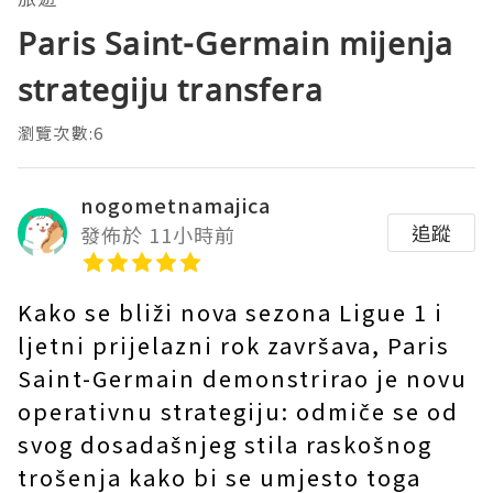
Paris Saint-Germain mijenja
strategiju transfera
瀏覽次數:6
nogometnamajica
追蹤
發佈於 11小時前
Kako se bliži nova sezona Ligue 1 i
ljetni prijelazni rok završava, Paris
Saint-Germain demonstrirao je novu
operativnu strategiju: odmiče se od
svog dosadašnjeg stila raskošnog
trošenja kako bi se umjesto toga