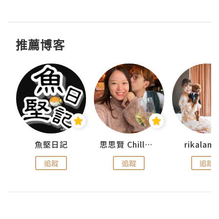
推薦博客
urnal
魚堅日記
思思賢 ChillMyBabe
rikala
追蹤
追蹤
追蹤