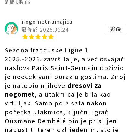
瀏覽次數:85
nogometnamajica
追蹤
發佈於 2026.05.24
Sezona francuske Ligue 1
2025.-2026. završila je, a već osvajač
naslova Paris Saint-Germain doživio
je neočekivani poraz u gostima. Znoj
je natopio njihove
dresovi za
nogomet
, a utakmica je bila kao
vrtuljak. Samo pola sata nakon
početka utakmice, ključni igrač
Ousmane Dembélé bio je prisiljen
napustiti teren ozlijeđenim, što je