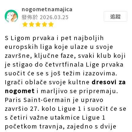
nogometnamajica
追蹤
發佈於 2026.03.25
S Ligom prvaka i pet najboljih
europskih liga koje ulaze u svoje
završne, ključne faze, svaki klub koji
je stigao do četvrtfinala Lige prvaka
suočit će se s još težim izazovima.
Igrači oblače svoje kultne
dresovi za
nogomet
i marljivo se pripremaju.
Paris Saint-Germain je upravo
završio 27. kolo Ligue 1 i suočit će se
s četiri važne utakmice Ligue 1
početkom travnja, zajedno s dvije