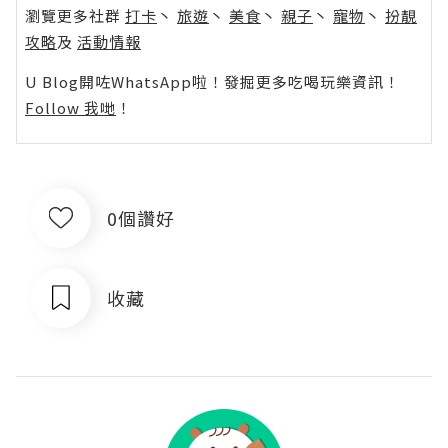
瀏覽更多社群
打卡
丶
旅遊
丶
美食
丶
親子
丶
寵物
丶
扮靚
攻略
及
活動情報
U Blog開咗WhatsApp啦！發掘更多吃喝玩樂資訊！
Follow 我哋
！
0個讚好
收藏