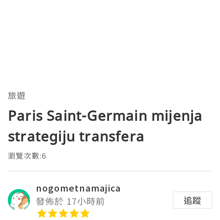
旅遊
Paris Saint-Germain mijenja
strategiju transfera
瀏覽次數:6
nogometnamajica
追蹤
發佈於 17小時前