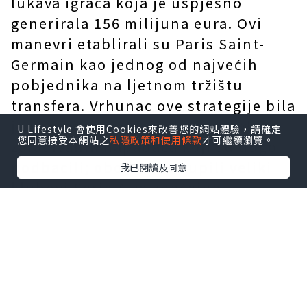
lukava igrača koja je uspješno
generirala 156 milijuna eura. Ovi
manevri etablirali su Paris Saint-
Germain kao jednog od najvećih
pobjednika na ljetnom tržištu
transfera. Vrhunac ove strategije bila
je uspješna prodaja dvaju visoko
U Lifestyle 會使用Cookies來改善您的網站體驗，請確定
您同意接受本網站之
私隱政策和使用條款
才可繼續瀏覽。
zarađivanih napadača koji su dugo
podbacili; obojicu su kupili veliki
我已閱讀及同意
klubovi Serie A za značajne
naknade, proces obilježen znatnom
dramom. Osim toga, klub je
uspješno doveo dva igrača u
rotaciju, dodatno
pojednostavljujući sastav prve