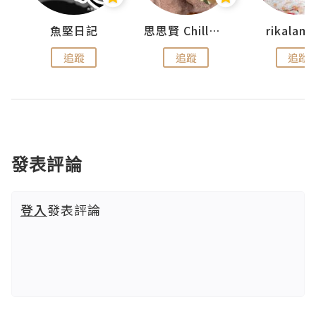
urnal
魚堅日記
思思賢 ChillMyBabe
rikala
追蹤
追蹤
追蹤
發表評論
登入
發表評論