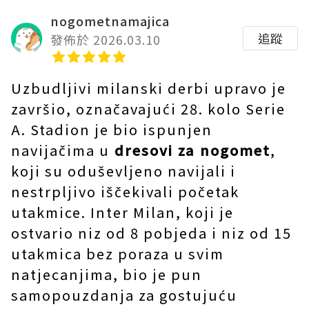
nogometnamajica
追蹤
發佈於 2026.03.10
Uzbudljivi milanski derbi upravo je
završio, označavajući 28. kolo Serie
A. Stadion je bio ispunjen
navijačima u
dresovi za nogomet
,
koji su oduševljeno navijali i
nestrpljivo iščekivali početak
utakmice. Inter Milan, koji je
ostvario niz od 8 pobjeda i niz od 15
utakmica bez poraza u svim
natjecanjima, bio je pun
samopouzdanja za gostujuću