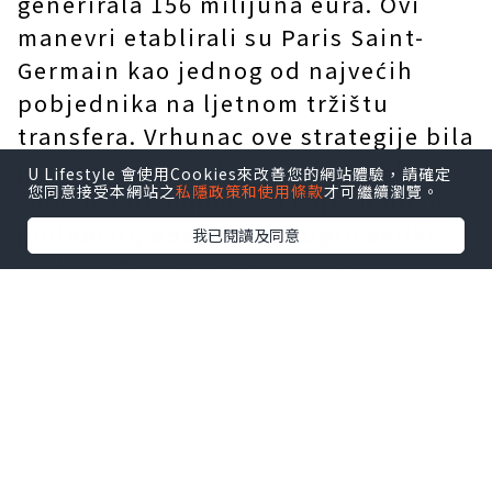
generirala 156 milijuna eura. Ovi
manevri etablirali su Paris Saint-
Germain kao jednog od najvećih
pobjednika na ljetnom tržištu
transfera. Vrhunac ove strategije bila
je uspješna prodaja dvaju visoko
U Lifestyle 會使用Cookies來改善您的網站體驗，請確定
您同意接受本網站之
私隱政策和使用條款
才可繼續瀏覽。
zarađivanih napadača koji su dugo
podbacili; obojicu su kupili veliki
我已閱讀及同意
klubovi Serie A za značajne
naknade, proces obilježen znatnom
dramom. Osim toga, klub je
uspješno doveo dva igrača u
rotaciju, dodatno
pojednostavljujući sastav prve
momčadi.