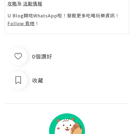
攻略
及
活動情報
U Blog開咗WhatsApp啦！發掘更多吃喝玩樂資訊！
Follow 我哋
！
0個讚好
收藏