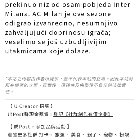
prekinuo niz od osam pobjeda Inter
Milana. AC Milan je ove sezone
odigrao izvanredno, nesumnjivo
zahvaljujući doprinosu igrača;
veselimo se još uzbudljivijim
utakmicama koje dolaze.
*本站之內容由作者所提供，並不代表本站的立場。因此本站對
所有博客的立場、真實性、準確性及完整性不負任何法律責
任。
【 U Creator 招募 】
出Post賺現金獎賞 l
登記《社群創作有價企劃》
【 睇Post + 參加品牌活動 】
瀏覽更多社群
打卡
丶
旅遊
丶
美食
丶
親子
丶
寵物
丶
扮靚