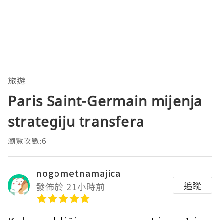
旅遊
Paris Saint-Germain mijenja
strategiju transfera
瀏覽次數:6
nogometnamajica
追蹤
發佈於 21小時前