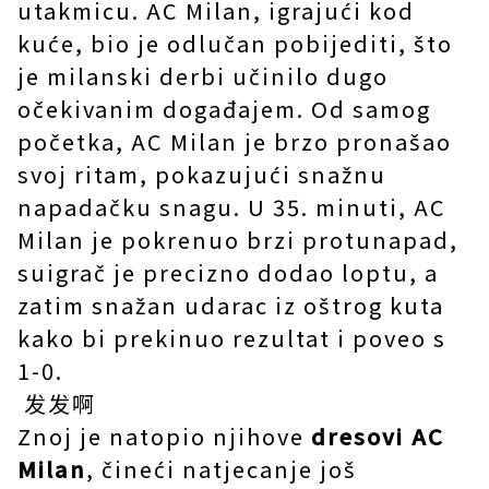
utakmicu. AC Milan, igrajući kod
kuće, bio je odlučan pobijediti, što
je milanski derbi učinilo dugo
očekivanim događajem. Od samog
početka, AC Milan je brzo pronašao
svoj ritam, pokazujući snažnu
napadačku snagu. U 35. minuti, AC
Milan je pokrenuo brzi protunapad,
suigrač je precizno dodao loptu, a
zatim snažan udarac iz oštrog kuta
kako bi prekinuo rezultat i poveo s
1-0.
发发啊
Znoj je natopio njihove
dresovi AC
Milan
, čineći natjecanje još