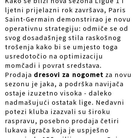
Kako se bliži nova sezona Ligue 1 i
ljetni prijelazni rok završava, Paris
Saint-Germain demonstrirao je novu
operativnu strategiju: odmiče se od
svog dosadašnjeg stila raskošnog
trošenja kako bi se umjesto toga
usredotočio na optimizaciju
momčadi i povrat sredstava.
Prodaja
dresovi za nogomet
za novu
sezonu je jaka, a podrška navijača
ostaje izuzetno visoka - daleko
nadmašujući ostatak lige. Nedavni
potezi kluba izazvali su široku
raspravu, posebno prodaja četiri
lukava igrača koja je uspješno