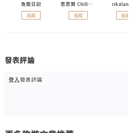
urnal
魚堅日記
思思賢 ChillMyBabe
rikala
追蹤
追蹤
追蹤
發表評論
登入
發表評論