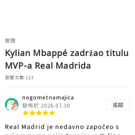
旅遊
Kylian Mbappé zadržao titulu
MVP-a Real Madrida
瀏覽次數:123
nogometnamajica
追蹤
發佈於 2026.07.30
Real Madrid je nedavno započeo s