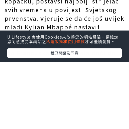
kopačku, postavši najbolji strijelac
svih vremena u povijesti Svjetskog
prvenstva. Vjeruje se da će još uvijek
mladi Kylian Mbappé nastaviti
postavljati nove rekorde Svjetskog
U Lifestyle 會使用Cookies來改善您的網站體驗，請確定
您同意接受本網站之
私隱政策和使用條款
才可繼續瀏覽。
prvenstva po broju golova. Nakon
što Francuska nije uspjela doći do
我已閱讀及同意
finala, Kylian Mbappé je ipak izrazio
žaljenje što momčad nije stigla do
finala te je nagradu pripisao trudu
cijele momčadi.发发发
Mbappé dresovi
se vijore dok
navijanje odjekuje stadionom.
Izniman talent Kyliana Mbappéa