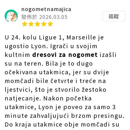
nogometnamajica
追蹤
發佈於 2026.03.05
U 24. kolu Ligue 1, Marseille je
ugostio Lyon. Igrači u svojim
kultnim
dresovi za nogomet
izašli
su na teren. Bila je to dugo
očekivana utakmica, jer su dvije
momčadi bile četvrte i treće na
ljestvici, što je stvorilo žestoko
natjecanje. Nakon početka
utakmice, Lyon je poveo za samo 3
minute zahvaljujući brzom presingu.
Do kraja utakmice obje momčadi su