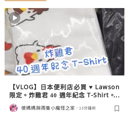
【VLOG】日本便利店必買 ♥ Lawson
限定。炸雞君 40 週年紀念 T-Shirt。C
oleman 聯乘晴雨兩用自動開合折疊
儍媽媽與兩隻小魔怪之家
13分鐘前
傘。與 Calbee / 湖池屋共同開發製作
薯片