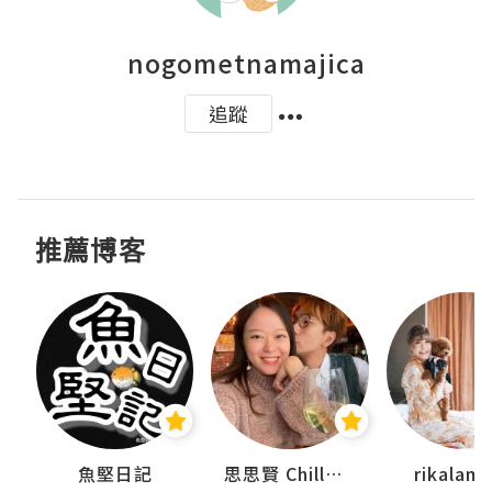
nogometnamajica
追蹤
推薦博客
urnal
魚堅日記
思思賢 ChillMyBabe
rikala