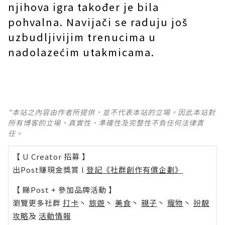
njihova igra također je bila
pohvalna. Navijači se raduju još
uzbudljivijim trenucima u
nadolazećim utakmicama.
*本站之內容由作者所提供，並不代表本站的立場。因此本站對
所有博客的立場、真實性、準確性及完整性不負任何法律責
任。
【 U Creator 招募 】
出Post賺現金獎賞 l
登記《社群創作有價企劃》
【 睇Post + 參加品牌活動 】
瀏覽更多社群
打卡
丶
旅遊
丶
美食
丶
親子
丶
寵物
丶
扮靚
攻略
及
活動情報