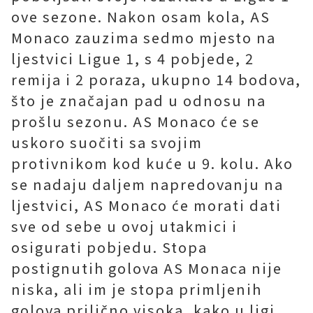
ove sezone. Nakon osam kola, AS
Monaco zauzima sedmo mjesto na
ljestvici Ligue 1, s 4 pobjede, 2
remija i 2 poraza, ukupno 14 bodova,
što je značajan pad u odnosu na
prošlu sezonu. AS Monaco će se
uskoro suočiti sa svojim
protivnikom kod kuće u 9. kolu. Ako
se nadaju daljem napredovanju na
ljestvici, AS Monaco će morati dati
sve od sebe u ovoj utakmici i
osigurati pobjedu. Stopa
postignutih golova AS Monaca nije
niska, ali im je stopa primljenih
golova prilično visoka, kako u ligi