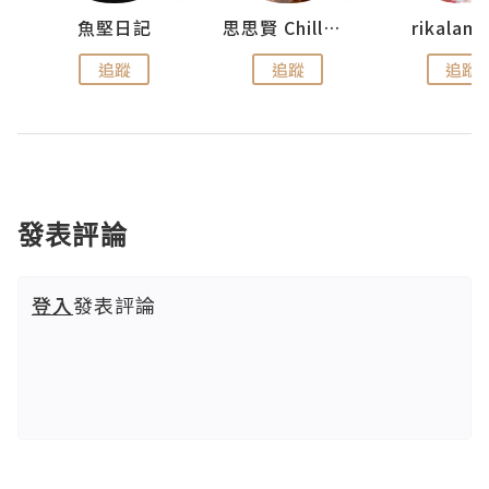
urnal
魚堅日記
思思賢 ChillMyBabe
rikala
追蹤
追蹤
追蹤
發表評論
登入
發表評論