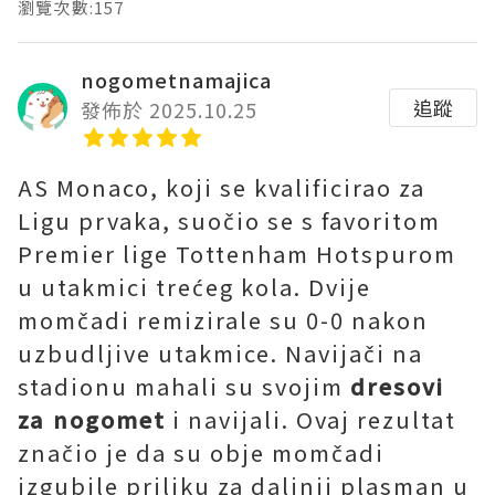
瀏覽次數:157
nogometnamajica
追蹤
發佈於 2025.10.25
AS Monaco, koji se kvalificirao za
Ligu prvaka, suočio se s favoritom
Premier lige Tottenham Hotspurom
u utakmici trećeg kola. Dvije
momčadi remizirale su 0-0 nakon
uzbudljive utakmice. Navijači na
stadionu mahali su svojim
dresovi
za nogomet
i navijali. Ovaj rezultat
značio je da su obje momčadi
izgubile priliku za daljnji plasman u