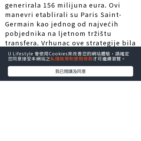
generirala 156 milijuna eura. Ovi
manevri etablirali su Paris Saint-
Germain kao jednog od najvećih
pobjednika na ljetnom tržištu
transfera. Vrhunac ove strategije bila
je uspješna prodaja dvaju visoko
U Lifestyle 會使用Cookies來改善您的網站體驗，請確定
您同意接受本網站之
私隱政策和使用條款
才可繼續瀏覽。
zarađivanih napadača koji su dugo
podbacili; obojicu su kupili veliki
我已閱讀及同意
klubovi Serie A za značajne
naknade, proces obilježen znatnom
dramom. Osim toga, klub je
uspješno doveo dva igrača u
rotaciju, dodatno
pojednostavljujući sastav prve
momčadi.