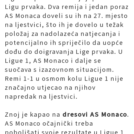
Ligu prvaka. Dva remija i jedan poraz
AS Monaca doveli su ih na 27. mjesto
na ljestvici, što ih je dovelo u težak
položaj za nadolazeća natjecanja i
potencijalno ih spriječilo da uopće
dođu do doigravanja Lige prvaka. U
Ligue 1, AS Monaco i dalje se
suočava s izazovnom situacijom.
Remi 1-1 u osmom kolu Ligue 1 nije
značajno utjecao na njihov
napredak na ljestvici.
Znoj je kapao na
dresovi AS Monaco
.
AS Monaco očajnički treba
poboljšati svoje rezultate u Ligue 1