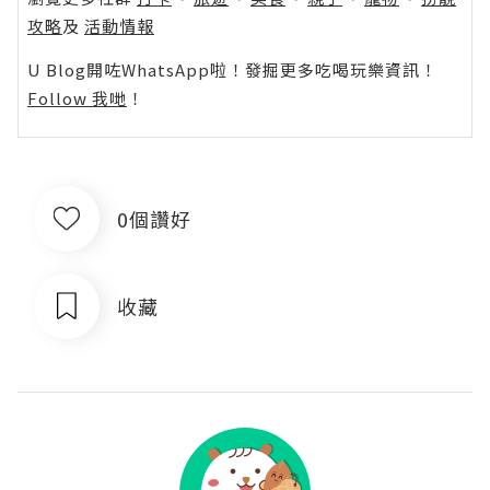
攻略
及
活動情報
U Blog開咗WhatsApp啦！發掘更多吃喝玩樂資訊！
Follow 我哋
！
0個讚好
收藏