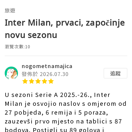
旅遊
Inter Milan, prvaci, započinje
novu sezonu
瀏覽次數:10
nogometnamajica
追蹤
發佈於 2026.07.30
U sezoni Serie A 2025.-26., Inter
Milan je osvojio naslov s omjerom od
27 pobjeda, 6 remija i 5 poraza,
zauzevši prvo mjesto na tablici s 87
bodova. Postigli su 89 golova i