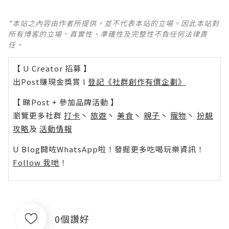
*本站之內容由作者所提供，並不代表本站的立場。因此本站對
所有博客的立場、真實性、準確性及完整性不負任何法律責
任。
【 U Creator 招募 】
出Post賺現金獎賞 l
登記《社群創作有價企劃》
【 睇Post + 參加品牌活動 】
瀏覽更多社群
打卡
丶
旅遊
丶
美食
丶
親子
丶
寵物
丶
扮靚
攻略
及
活動情報
U Blog開咗WhatsApp啦！發掘更多吃喝玩樂資訊！
Follow 我哋
！
0個讚好