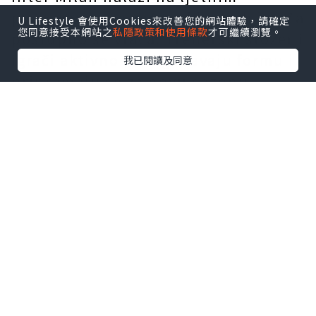
pripremama, a većina ključnih igrača
U Lifestyle 會使用Cookies來改善您的網站體驗，請確定
您同意接受本網站之
私隱政策和使用條款
才可繼續瀏覽。
postupno se vraća. Trenerski stožer i
igrači aktivno prilagođavaju formu i
我已閱讀及同意
pripremaju se za novu sezonu.
撒啊
dresovi Inter Milan
lepršaju na
vjetru, igrači aktivno treniraju na
terenu. Ciljevi Inter Milana ostaju
jasni: ponovno osvojiti naslov
prvaka i vratiti se u utrku za naslov
Lige prvaka, izbjegavajući ranu
eliminaciju. S jasnim ciljevima, Inter
Milan je ciljano pojačao igrače na
transfer tržištu, prvenstveno se
fokusirajući na obranu. I posudbe i