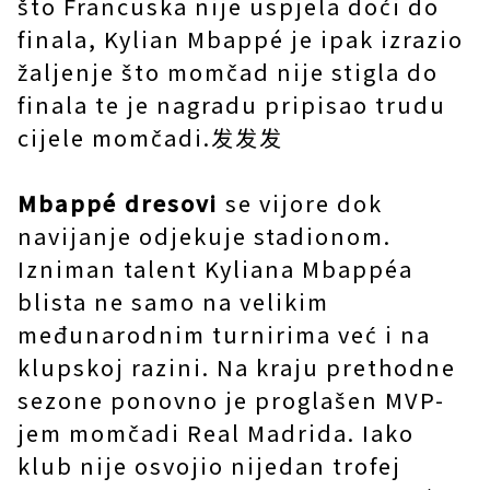
što Francuska nije uspjela doći do
finala, Kylian Mbappé je ipak izrazio
žaljenje što momčad nije stigla do
finala te je nagradu pripisao trudu
cijele momčadi.发发发
Mbappé dresovi
se vijore dok
navijanje odjekuje stadionom.
Izniman talent Kyliana Mbappéa
blista ne samo na velikim
međunarodnim turnirima već i na
klupskoj razini. Na kraju prethodne
sezone ponovno je proglašen MVP-
jem momčadi Real Madrida. Iako
klub nije osvojio nijedan trofej