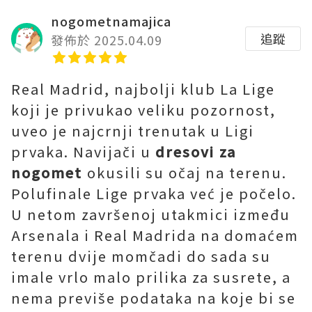
nogometnamajica
追蹤
發佈於 2025.04.09
Real Madrid, najbolji klub La Lige
koji je privukao veliku pozornost,
uveo je najcrnji trenutak u Ligi
prvaka. Navijači u
dresovi za
nogomet
okusili su očaj na terenu.
Polufinale Lige prvaka već je počelo.
U netom završenoj utakmici između
Arsenala i Real Madrida na domaćem
terenu dvije momčadi do sada su
imale vrlo malo prilika za susrete, a
nema previše podataka na koje bi se