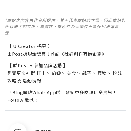
*本站之內容由作者所提供，並不代表本站的立場。因此本站對
所有博客的立場、真實性、準確性及完整性不負任何法律責
任。
【 U Creator 招募 】
出Post賺現金獎賞 l
登記《社群創作有價企劃》
【 睇Post + 參加品牌活動 】
瀏覽更多社群
打卡
丶
旅遊
丶
美食
丶
親子
丶
寵物
丶
扮靚
攻略
及
活動情報
U Blog開咗WhatsApp啦！發掘更多吃喝玩樂資訊！
Follow 我哋
！