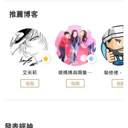
推薦博客
點滴
艾米莉
儍媽媽與兩隻小魔怪之家
追蹤
追蹤
追蹤
發表評論