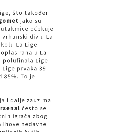
Lige, što također
ogomet
jako su
a utakmice očekuje
o vrhunski div u La
 kolu La Lige.
goplasirana u La
i polufinala Lige
u Lige prvaka 39
d 85%. To je
ja i dalje zauzima
Arsenal
često se
čnih igrača zbog
 njihove nedavne
pljenih žutih