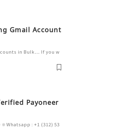
ing Gmail Account
ccounts in Bulk… If you w
tact now- ╰┈➤24 Hours Re
559) 300-8145 ╰┈➤➤Tele
ed a
erified Payoneer
🔆Whatsapp : +1 (312) 53
am@gmail.com 💥🔆🔆🔆Fac