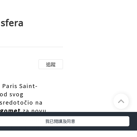
nsfera
追蹤
 Paris Saint-
 od svog
usredotočio na
ogomet
za novu
eko nadmašujući
我已閱讀及同意
 posebno prodaja
a. Ovi manevri