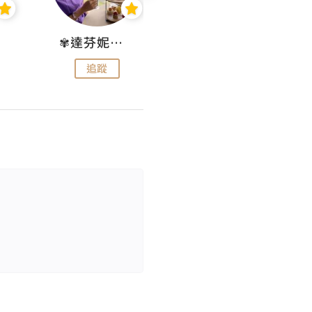
✾達芬妮•愛孩子•愛生活✾
wendysugar享受生活gogogo
追蹤
追蹤