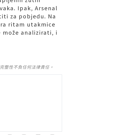
vaka. Ipak, Arsenal
titi za pobjedu. Na
ira ritam utakmice
može analizirati, i
及完整性不負任何法律責任。