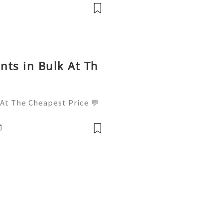
l : +1 (682) 474-9468
nts in Bulk At Th
 At The Cheapest Price 💬
! 📧 Email: usamarketit@
-8300 🚀 Telegram: @usa
前
✅