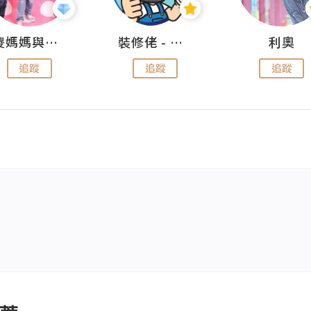
儍媽媽與兩隻小魔怪之家
裝修佬 - 香港一站式網上裝修平台
利奧
追蹤
追蹤
追蹤