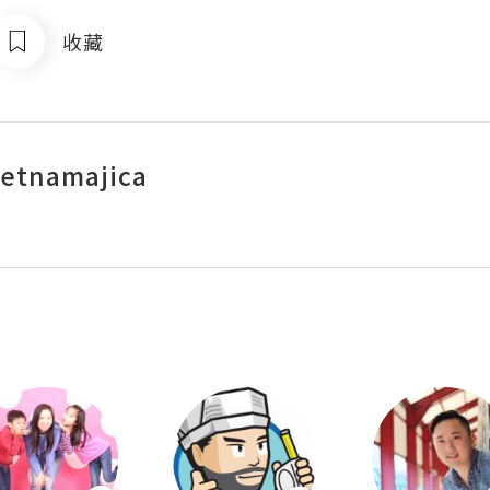
收藏
etnamajica