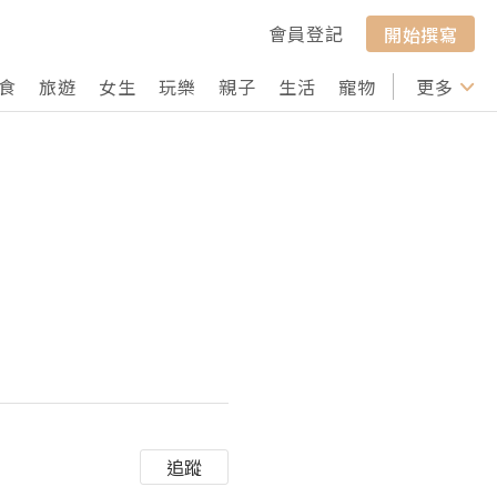
會員登記
開始撰寫
食
旅遊
女生
玩樂
親子
生活
寵物
行山
更多
打卡
追蹤