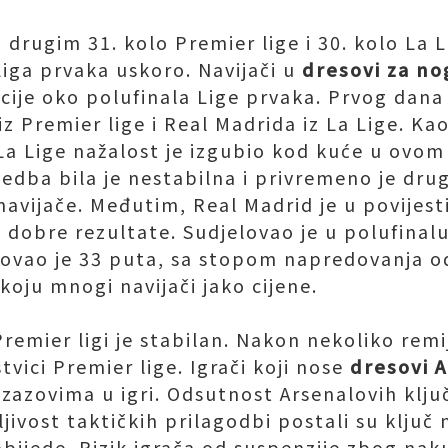
 drugim 31. kolo Premier lige i 30. kolo La 
Liga prvaka uskoro. Navijači u
dresovi za n
acije oko polufinala Lige prvaka. Prvog dan
iz Premier lige i Real Madrida iz La Lige. Ka
 La Lige nažalost je izgubio kod kuće u ovom
edba bila je nestabilna i privremeno je dru
 navijače. Međutim, Real Madrid je u povijest
 dobre rezultate. Sudjelovao je u polufinal
dovao je 33 puta, sa stopom napredovanja o
ju mnogi navijači jako cijene.
remier ligi je stabilan. Nakon nekoliko remi
tvici Premier lige. Igrači koji nose
dresovi 
izazovima u igri. Odsutnost Arsenalovih klju
ljivost taktičkih prilagodbi postali su ključ
ijede. Rizik igrača od suspenzije zbog naku