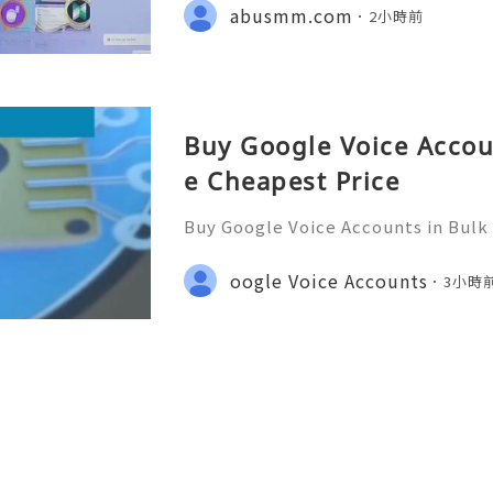
ebook Page : Abusmm 💥🔆🔆🔆 Signa
abusmm.com
2小時前
Buy Google Voice Accou
e Cheapest Price
Buy Google Voice Accounts in Bulk
Need Assistance? We’re Here 24/7
gmail.com 💎 WhatsApp: +1(772)563
oogle Voice Accounts
3小時
marketit 🎮 discord: usamarketit 