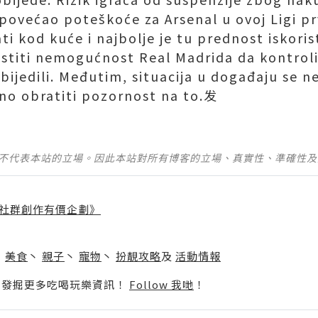
povećao poteškoće za Arsenal u ovoj Ligi pr
ti kod kuće i najbolje je tu prednost iskoris
istiti nemogućnost Real Madrida da kontrol
jedili. Međutim, situacija u događaju se ne 
no obratiti pozornost na to.发
並不代表本站的立場。因此本站對所有博客的立場、真實性、準確性
社群創作有價企劃》
】
丶
美食
丶
親子
丶
寵物
丶
扮靚攻略
及
活動情報
p啦！發掘更多吃喝玩樂資訊！
Follow 我哋
！