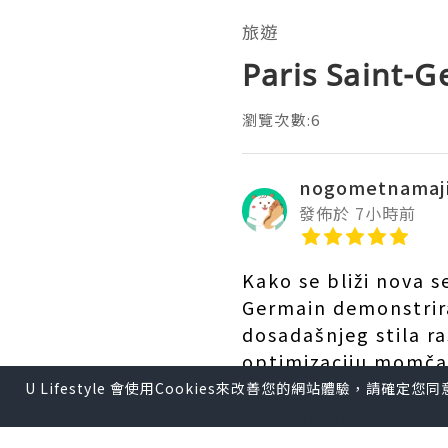
旅遊
Paris Saint-G
瀏覽次數:6
nogometnamaj
發佈於 7小時前
Kako se bliži nova se
Germain demonstrira
dosadašnjeg stila r
optimizaciju momčad
sezonu je jaka, a p
U Lifestyle 會使用Cookies來改善您的網站體驗，請確定
ostatak lige. Nedav
četiri lukava igrača