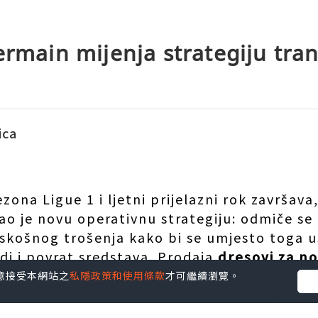
ermain mijenja strategiju tra
ica
zona Ligue 1 i ljetni prijelazni rok završava,
o je novu operativnu strategiju: odmiče se
askošnog trošenja kako bi se umjesto toga 
i i povrat sredstava. Prodaja
dresovi za n
odrška navijača ostaje izuzetno visoka - dal
您同意接受本網站之
私隱政策和使用條款
才可繼續瀏覽。
ni potezi kluba izazvali su široku raspravu,
 koja je uspješno generirala 156 milijuna eur