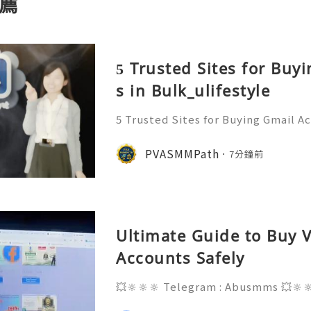
薦
5 Trusted Sites for Buy
s in Bulk_ulifestyle
5 Trusted Sites for Buying Gmail A
ant to more information just con
ply/Contact ╰┈➤➤WhatsApp:+1 (
PVASMMPath
7分鐘前
gram: @Pvasmmpath Learn how ag
Ultimate Guide to Buy V
Accounts Safely
💥🔆🔆🔆 Telegram : Abusmms 💥🔆
3-8937 💥🔆🔆🔆 Email : abusmmte