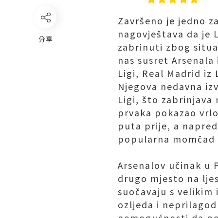
Završeno je jedno za
nagovještava da je 
分享
zabrinuti zbog situ
nas susret Arsenala 
Ligi, Real Madrid iz
Njegova nedavna izv
Ligi, što zabrinjava
prvaka pokazao vrlo
puta prije, a napre
popularna momčad ko
Arsenalov učinak u P
drugo mjesto na ljes
suočavaju s velikim 
ozljeda i neprilagod
nemogućnosti da pob