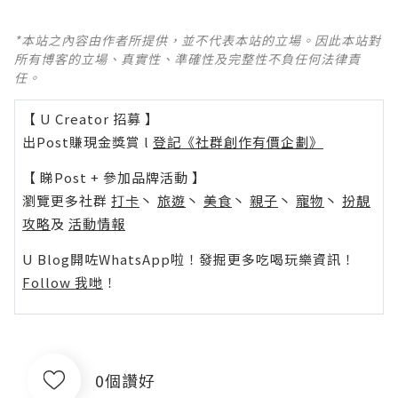
*本站之內容由作者所提供，並不代表本站的立場。因此本站對
所有博客的立場、真實性、準確性及完整性不負任何法律責
任。
【 U Creator 招募 】
出Post賺現金獎賞 l
登記《社群創作有價企劃》
【 睇Post + 參加品牌活動 】
瀏覽更多社群
打卡
丶
旅遊
丶
美食
丶
親子
丶
寵物
丶
扮靚
攻略
及
活動情報
U Blog開咗WhatsApp啦！發掘更多吃喝玩樂資訊！
Follow 我哋
！
0個讚好