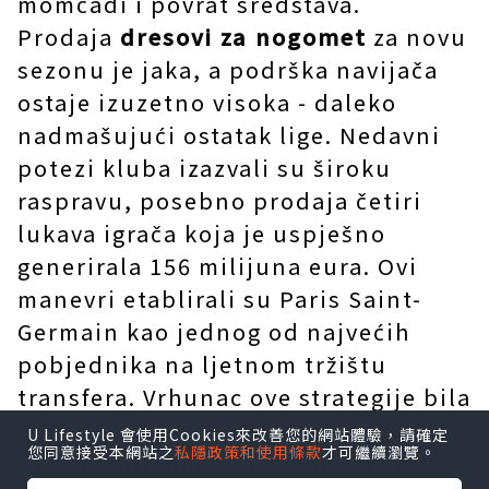
momčadi i povrat sredstava.
Prodaja
dresovi za nogomet
za novu
sezonu je jaka, a podrška navijača
ostaje izuzetno visoka - daleko
nadmašujući ostatak lige. Nedavni
potezi kluba izazvali su široku
raspravu, posebno prodaja četiri
lukava igrača koja je uspješno
generirala 156 milijuna eura. Ovi
manevri etablirali su Paris Saint-
Germain kao jednog od najvećih
pobjednika na ljetnom tržištu
transfera. Vrhunac ove strategije bila
je uspješna prodaja dvaju visoko
U Lifestyle 會使用Cookies來改善您的網站體驗，請確定
您同意接受本網站之
私隱政策和使用條款
才可繼續瀏覽。
zarađivanih napadača koji su dugo