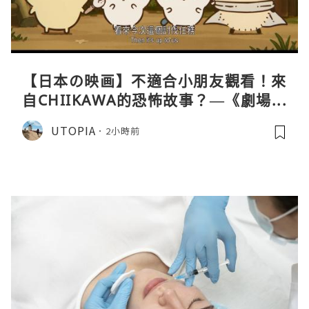
【日本の映画】不適合小朋友觀看！來
自CHIIKAWA的恐怖故事？—《劇場版
CHIIKAWA 人魚島的秘密》
UTOPIA
2小時前