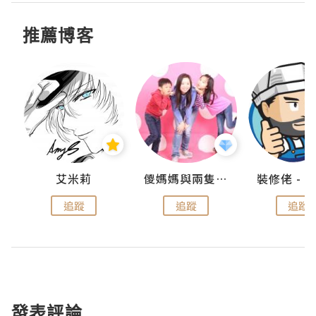
推薦博客
點滴
艾米莉
儍媽媽與兩隻小魔怪之家
追蹤
追蹤
追蹤
發表評論