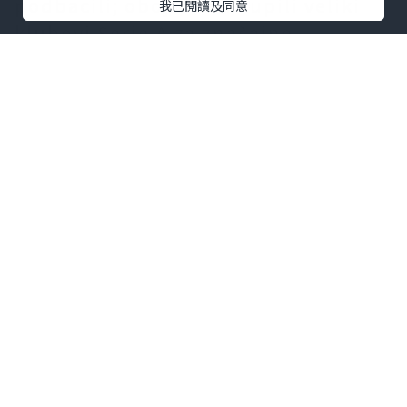
podbacili; obojicu su kupili veliki
我已閱讀及同意
klubovi Serie A za značajne
naknade, proces obilježen znatnom
dramom. Osim toga, klub je
uspješno doveo dva igrača u
rotaciju, dodatno
pojednostavljujući sastav prve
momčadi.
Navijači mašu svojim
dresovi Paris
Saint-Germain
u znak podrške
momčadi. S predsezonskim
treninzima u tijeku, ovaj priljev
kapitala potiče razvoj kluba. Ovi
potezi ne samo da su se riješili