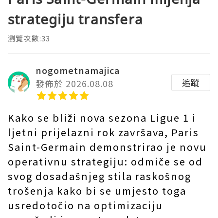
strategiju transfera
瀏覽次數:33
nogometnamajica
追蹤
發佈於 2026.08.08
Kako se bliži nova sezona Ligue 1 i
ljetni prijelazni rok završava, Paris
Saint-Germain demonstrirao je novu
operativnu strategiju: odmiče se od
svog dosadašnjeg stila raskošnog
trošenja kako bi se umjesto toga
usredotočio na optimizaciju