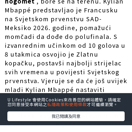
nogomet
, bore se na terenu. Kylian
Mbappé predstavljao je Francusku
na Svjetskom prvenstvu SAD-
Meksiko 2026. godine, pomažući
momčadi da dođe do polufinala. S
izvanrednim učinkom od 10 golova u
8 utakmica osvojio je Zlatnu
kopačku, postavši najbolji strijelac
svih vremena u povijesti Svjetskog
prvenstva. Vjeruje se da će još uvijek
mladi Kylian Mbappé nastaviti
postavljati nove rekorde Svjetskog
U Lifestyle 會使用Cookies來改善您的網站體驗，請確定
您同意接受本網站之
私隱政策和使用條款
才可繼續瀏覽。
prvenstva po broju golova. Nakon
što Francuska nije uspjela doći do
我已閱讀及同意
finala, Kylian Mbappé je ipak izrazio