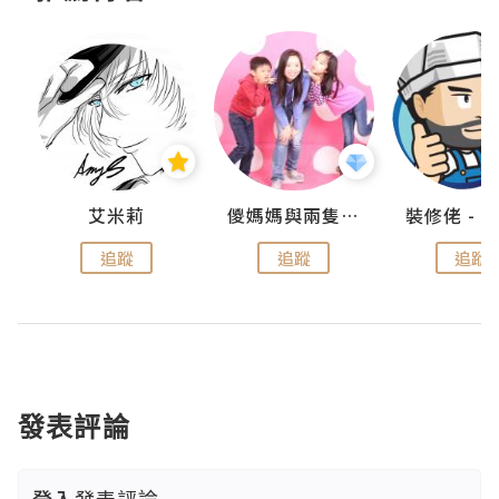
點滴
艾米莉
儍媽媽與兩隻小魔怪之家
追蹤
追蹤
追蹤
發表評論
登入
發表評論