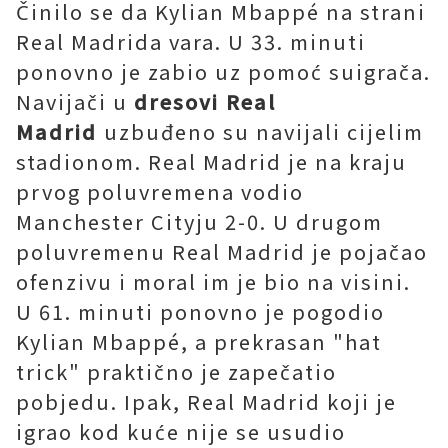
Činilo se da Kylian Mbappé na strani
Real Madrida vara. U 33. minuti
ponovno je zabio uz pomoć suigrača.
Navijači u
dresovi Real
Madrid
uzbuđeno su navijali cijelim
stadionom. Real Madrid je na kraju
prvog poluvremena vodio
Manchester Cityju 2-0. U drugom
poluvremenu Real Madrid je pojačao
ofenzivu i moral im je bio na visini.
U 61. minuti ponovno je pogodio
Kylian Mbappé, a prekrasan "hat
trick" praktično je zapečatio
pobjedu. Ipak, Real Madrid koji je
igrao kod kuće nije se usudio