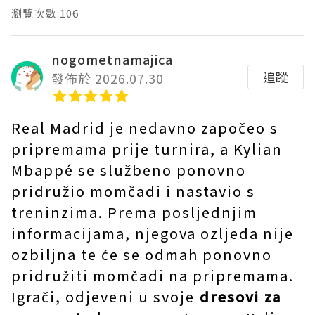
瀏覽次數:106
nogometnamajica
追蹤
發佈於 2026.07.30
Real Madrid je nedavno započeo s
pripremama prije turnira, a Kylian
Mbappé se službeno ponovno
pridružio momčadi i nastavio s
treninzima. Prema posljednjim
informacijama, njegova ozljeda nije
ozbiljna te će se odmah ponovno
pridružiti momčadi na pripremama.
Igrači, odjeveni u svoje
dresovi za