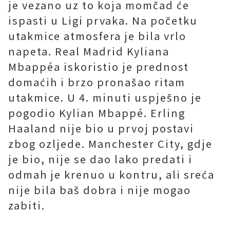
je vezano uz to koja momčad će
ispasti u Ligi prvaka. Na početku
utakmice atmosfera je bila vrlo
napeta. Real Madrid Kyliana
Mbappéa iskoristio je prednost
domaćih i brzo pronašao ritam
utakmice. U 4. minuti uspješno je
pogodio Kylian Mbappé. Erling
Haaland nije bio u prvoj postavi
zbog ozljede. Manchester City, gdje
je bio, nije se dao lako predati i
odmah je krenuo u kontru, ali sreća
nije bila baš dobra i nije mogao
zabiti.