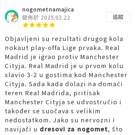
nogometnamajica
追蹤
發佈於 2025.02.22
Objavljeni su rezultati drugog kola
nokaut play-offa Lige prvaka. Real
Madrid je igrao protiv Manchester
Cityja. Real Madrid je u prvom kolu
slavio 3-2 u gostima kod Manchester
Cityja. Sada kada dolazi na domaći
teren Real Madrida, pritisak
Manchester Cityja se udvostručio i
također se suočava s velikim
nedostatkom. Jako su nervozni i
navijači u
dresovi za nogomet
, što