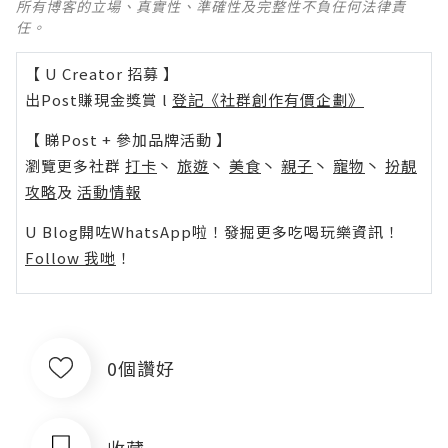
所有博客的立場、真實性、準確性及完整性不負任何法律責
任。
【 U Creator 招募 】
出Post賺現金獎賞 l
登記《社群創作有價企劃》
【 睇Post + 參加品牌活動 】
瀏覽更多社群
打卡
丶
旅遊
丶
美食
丶
親子
丶
寵物
丶
扮靚
攻略
及
活動情報
U Blog開咗WhatsApp啦！發掘更多吃喝玩樂資訊！
Follow 我哋
！
0個讚好
收藏