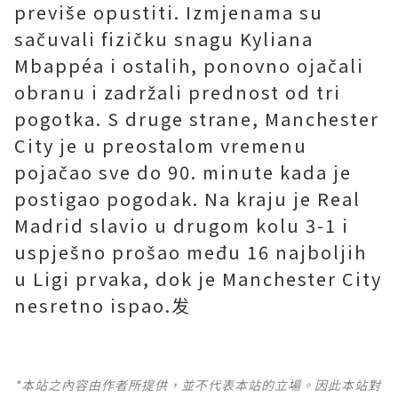
previše opustiti. Izmjenama su
sačuvali fizičku snagu Kyliana
Mbappéa i ostalih, ponovno ojačali
obranu i zadržali prednost od tri
pogotka. S druge strane, Manchester
City je u preostalom vremenu
pojačao sve do 90. minute kada je
postigao pogodak. Na kraju je Real
Madrid slavio u drugom kolu 3-1 i
uspješno prošao među 16 najboljih
u Ligi prvaka, dok je Manchester City
nesretno ispao.发
*本站之內容由作者所提供，並不代表本站的立場。因此本站對