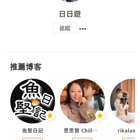
日日遊
追蹤
推薦博客
urnal
魚堅日記
思思賢 ChillMyBabe
rikala