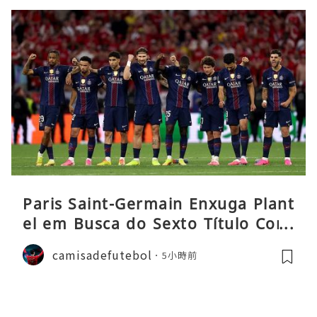
Paris Saint-Germain Enxuga Plant
el em Busca do Sexto Título Cons
ecutivo da Liga
camisadefutebol
5小時前