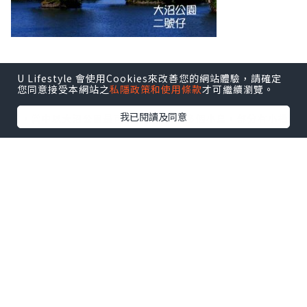
U Lifestyle 會使用Cookies來改善您的網站體驗，請確定
距函館只是二十分鐘車程，通常以函館作為基地，以一天遊的
您同意接受本網站之
私隱政策和使用條款
才可繼續瀏覽。
方式遊覽大沼公園。大沼國定公園由大沼、小沼及蓴菜沼組
我已閱讀及同意
成，當中以大沼公園最可觀。水中有十多個小島，部分有小橋
連接，遊人可以穿梭往還，欣賞水中的睡蓮。