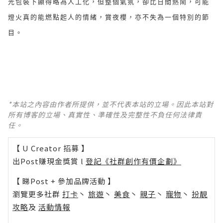
光包裝下顯得略為人工化，但整個氣氛，卻比日間熱鬧，可能
燈火真的能燃點起人的情緒，賞夜櫻，亦不失為一個特別的節
目。
*本站之內容由作者所提供，並不代表本站的立場。因此本站對
所有博客的立場、真實性、準確性及完整性不負任何法律責
任。
【 U Creator 招募 】
出Post賺現金獎賞 l
登記《社群創作有價企劃》
【 睇Post + 參加品牌活動 】
瀏覽更多社群
打卡
丶
旅遊
丶
美食
丶
親子
丶
寵物
丶
扮靚
攻略
及
活動情報