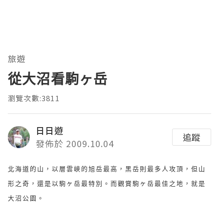
旅遊
從大沼看駒ヶ岳
瀏覽次數:3811
日日遊
追蹤
發佈於 2009.10.04
北海道的山，以層雲峽的旭岳最高，黑岳則最多人攻頂，但山
ヶ
ヶ
形之奇，還是以駒
岳最特別。而觀賞駒
岳最佳之地，就是
大沼公園。