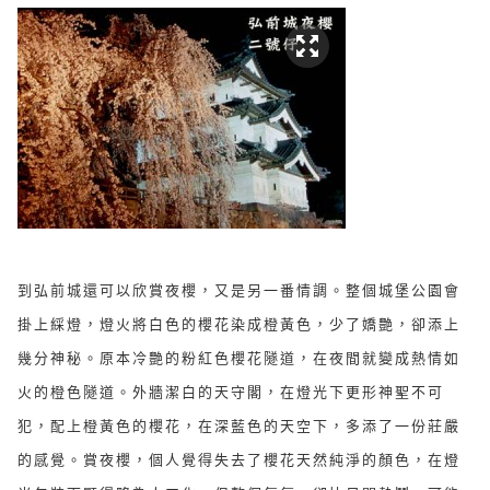
到弘前城還可以欣賞夜櫻，又是另一番情調。整個城堡公園會
掛上綵燈，燈火將白色的櫻花染成橙黃色，少了嬌艷，卻添上
幾分神秘。原本冷艷的粉紅色櫻花隧道，在夜間就變成熱情如
火的橙色隧道。外牆潔白的天守閣，在燈光下更形神聖不可
犯，配上橙黃色的櫻花，在深藍色的天空下，多添了一份莊嚴
的感覺。賞夜櫻，個人覺得失去了櫻花天然純淨的顏色，在燈