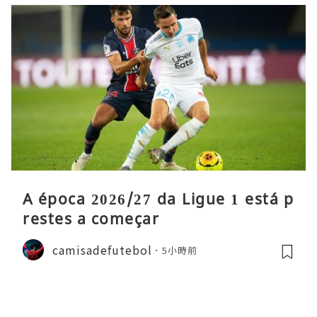
A época 2026/27 da Ligue 1 está p
restes a começar
camisadefutebol
5小時前