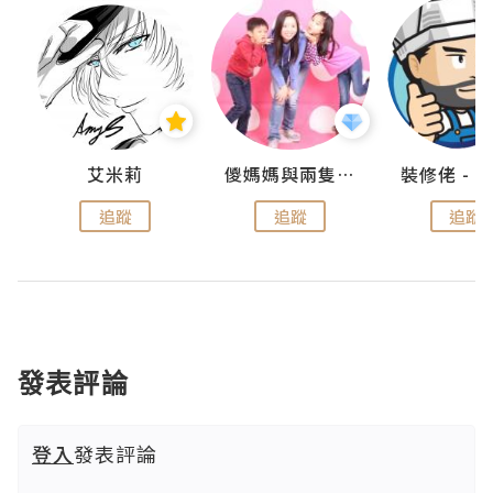
點滴
艾米莉
儍媽媽與兩隻小魔怪之家
追蹤
追蹤
追蹤
發表評論
登入
發表評論