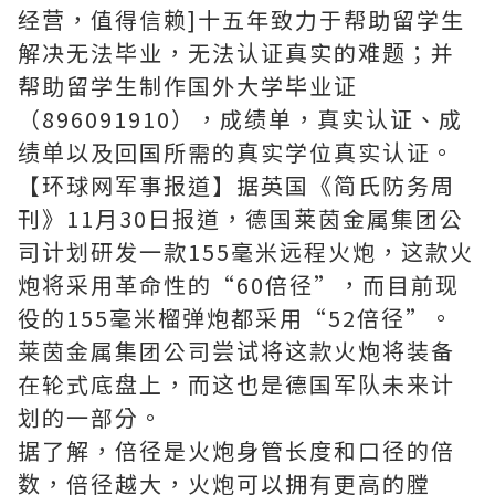
经营，值得信赖]十五年致力于帮助留学生
解决无法毕业，无法认证真实的难题；并
帮助留学生制作国外大学毕业证
（896091910），成绩单，真实认证、成
绩单以及回国所需的真实学位真实认证。
【环球网军事报道】据英国《简氏防务周
刊》11月30日报道，德国莱茵金属集团公
司计划研发一款155毫米远程火炮，这款火
炮将采用革命性的“60倍径”，而目前现
役的155毫米榴弹炮都采用“52倍径”。
莱茵金属集团公司尝试将这款火炮将装备
在轮式底盘上，而这也是德国军队未来计
划的一部分。
据了解，倍径是火炮身管长度和口径的倍
数，倍径越大，火炮可以拥有更高的膛