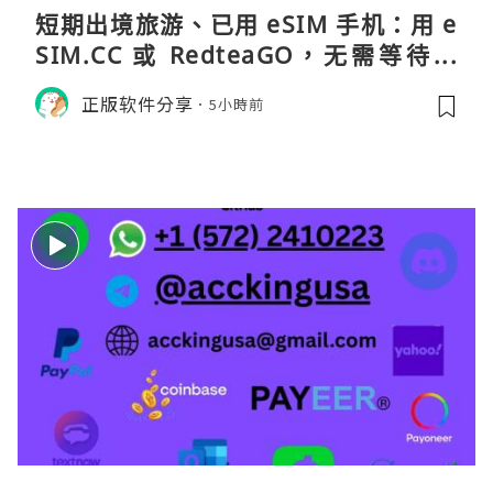
短期出境旅游、已用 eSIM 手机：用 e
SIM.CC 或 RedteaGO，无需等待收
货。需要“当地号码 + 通话短信”（如
正版软件分享
5小時前
打车、外卖、客户联络）：优先 Redt
eaGO（明确提供通话短信套餐）。长