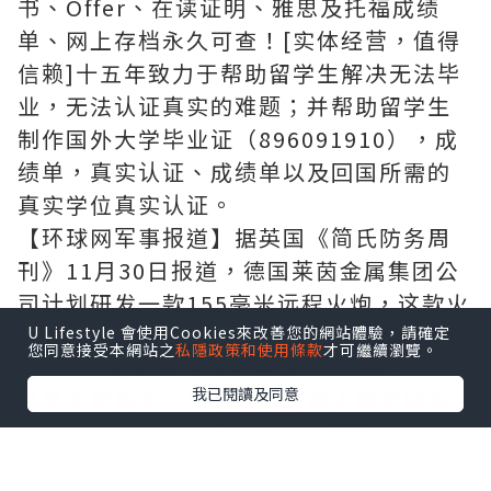
书、Offer、在读证明、雅思及托福成绩
单、网上存档永久可查！[实体经营，值得
信赖]十五年致力于帮助留学生解决无法毕
业，无法认证真实的难题；并帮助留学生
制作国外大学毕业证（896091910），成
绩单，真实认证、成绩单以及回国所需的
真实学位真实认证。
【环球网军事报道】据英国《简氏防务周
刊》11月30日报道，德国莱茵金属集团公
司计划研发一款155毫米远程火炮，这款火
炮将采用革命性的“60倍径”，而目前现
U Lifestyle 會使用Cookies來改善您的網站體驗，請確定
您同意接受本網站之
私隱政策和使用條款
才可繼續瀏覽。
役的155毫米榴弹炮都采用“52倍径”。
我已閱讀及同意
莱茵金属集团公司尝试将这款火炮将装备
在轮式底盘上，而这也是德国军队未来计
划的一部分。