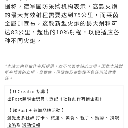
据称，德军国防采购机构表示，这款火炮
的最大有效射程需要达到75公里，而莱茵
金属则宣布，这款新型火炮的最大射程可
达83公里，超出的10%射程，以便适应各
种不同火炮。
*本站之內容由作者所提供，並不代表本站的立場。因此本站對
所有博客的立場、真實性、準確性及完整性不負任何法律責
任。
【 U Creator 招募 】
出Post賺現金獎賞 l
登記《社群創作有價企劃》
【 睇Post + 參加品牌活動 】
瀏覽更多社群
打卡
丶
旅遊
丶
美食
丶
親子
丶
寵物
丶
扮靚
攻略
及
活動情報