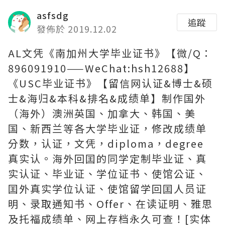
asfsdg
追蹤
發佈於 2019.12.02
AL文凭《南加州大学毕业证书》【微/Q：
896091910——WeChat:hsh12688】
《USC毕业证书》【留信网认证&博士&硕
士&海归&本科&排名&成绩单】制作国外
（海外）澳洲英国、加拿大、韩国、美
国、新西兰等各大学毕业证，修改成绩单
分数，认证，文凭，diploma，degree
真实认。海外回囯的同学定制毕业证、真
实认证、毕业证、学位证书、使馆公证、
囯外真实学位认证、使馆留学回囯人员证
明、录取通知书、Offer、在读证明、雅思
及托福成绩单、网上存档永久可查！[实体