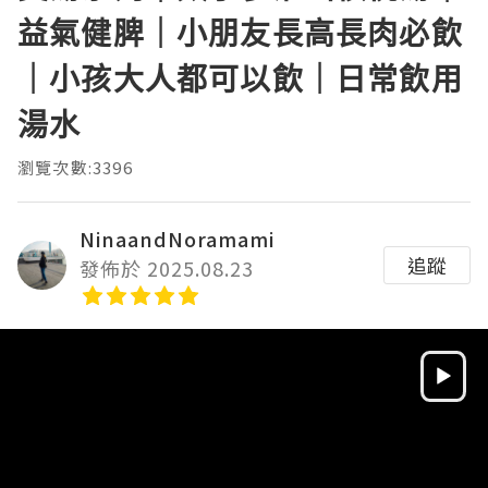
益氣健脾｜小朋友長高長肉必飲
｜小孩大人都可以飲｜日常飲用
湯水
瀏覽次數:3396
NinaandNoramami
追蹤
發佈於 2025.08.23
Video
Player
HD