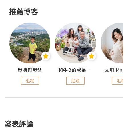
推薦博客
 Swan
暟媽與暟爸
和牛B的成長日記
文珊 ManS
追蹤
追蹤
追蹤
發表評論