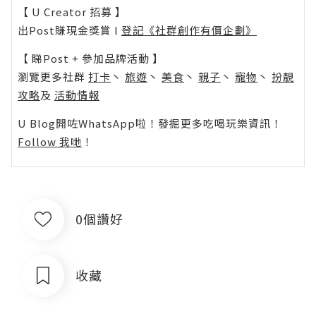
【 U Creator 招募 】
出Post賺現金獎賞 l
登記《社群創作有價企劃》
【 睇Post + 參加品牌活動 】
瀏覽更多社群
打卡
丶
旅遊
丶
美食
丶
親子
丶
寵物
丶
扮靚
攻略
及
活動情報
U Blog開咗WhatsApp啦！發掘更多吃喝玩樂資訊！
Follow 我哋
！
0個讚好
收藏