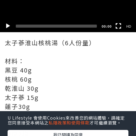
SD
00:00
HD
太子蔘淮山核桃湯（6人份量）
材料：
黑豆 40g
核桃 60g
乾淮山 30g
太子蔘 15g
蓮子30g
芡實30g
U Lifestyle 會使用Cookies來改善您的網站體驗，請確定
您同意接受本網站之
私隱政策和使用條款
才可繼續瀏覽。
蜜棗 4-5粒
陳皮2塊
我已閱讀及同意