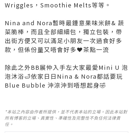
Wriggles，Smoothie Melts等等。
Nina and Nora暫時最鍾意果味米餅& 蔬
菜脆棒，而且全部細細包，獨立包裝，帶
出街方便又可以滿足小朋友一次過食好多
款，但係份量又唔會好多❤️茶點一流
除此之外BB展仲入手左大家最愛Mini U 泡
泡沐浴🛁依家日日Nina & Nora都話要玩
Blue Bubble 沖涼沖到唔想起身🤣
*本站之內容由作者所提供，並不代表本站的立場。因此本站對
所有博客的立場、真實性、準確性及完整性不負任何法律責
任。