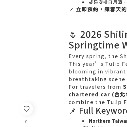
或是安排日月潭
📌
立即預約，讓春天的
🌷 2026 Shil
Springtime 
Every spring, the Sh
This year’s Tulip Fe
blooming in vibrant
breathtaking scene
For travelers from
S
chartered car (台
combine the Tulip F
📌 Full Keywor
Northern Taiwa
0