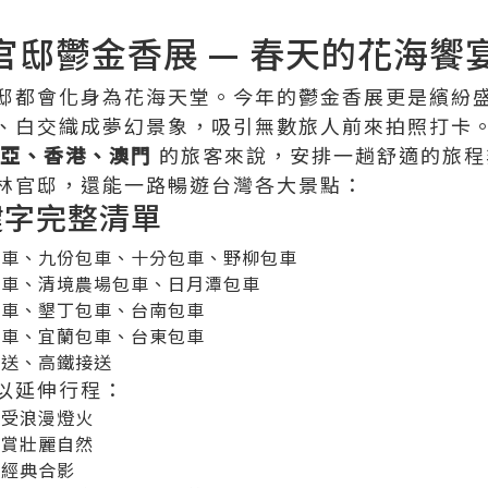
士林官邸鬱金香展 — 春天的花海饗
邸都會化身為花海天堂。今年的鬱金香展更是繽紛
、白交織成夢幻景象，吸引無數旅人前來拍照打卡
亞、香港、澳門
的旅客來說，安排一趟舒適的旅
林官邸，還能一路暢遊台灣各大景點：
鍵字完整清單
包車、九份包車、十分包車、野柳包車
包車、清境農場包車、日月潭包車
包車、墾丁包車、台南包車
包車、宜蘭包車、台東包車
接送、高鐵接送
以延伸行程：
感受浪漫燈火
欣賞壯麗自然
下經典合影