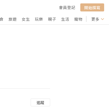
會員登記
開始撰寫
食
旅遊
女生
玩樂
親子
生活
寵物
行山
更多
打卡
追蹤