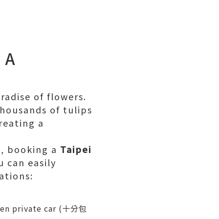
 A
radise of flowers.
thousands of tulips
reating a
u
, booking a
Taipei
u can easily
ations:
ifen private car (十分包