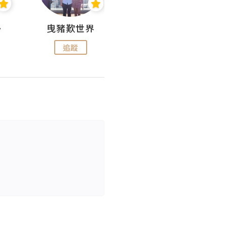
nius
曳豬歎世界
Koalascities (^O^)! @ UTravel
追蹤
追蹤