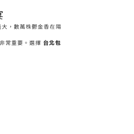
宴
盛大，數萬株鬱金香在陽
。
程非常重要。選擇
台北包