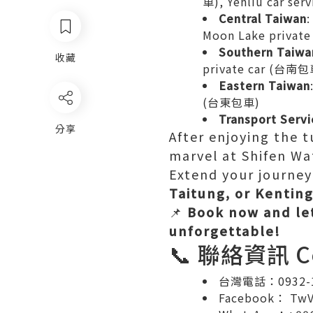
車), Yehliu car se
Central Taiwan
Moon Lake priva
Southern Taiwa
收藏
private car (台南包
Eastern Taiwan
(台東包車)
Transport Servi
分享
After enjoying the 
marvel at Shifen Wa
Extend your journe
Taitung, or Kentin
📌
Book now and le
unforgettable!
📞 聯絡資訊 Co
台灣電話：0932-1
Facebook： TwVA