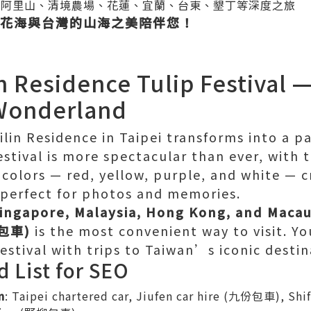
、阿里山、清境農場、花蓮、宜蘭、台東、墾丁等深度之旅
花海與台灣的山海之美陪伴您！
in Residence Tulip Festival —
Wonderland
ilin Residence in Taipei transforms into a pa
stival is more spectacular than ever, with 
 colors — red, yellow, purple, and white — c
 perfect for photos and memories.
ingapore, Malaysia, Hong Kong, and Maca
北包車)
is the most convenient way to visit. Yo
estival with trips to Taiwan’s iconic destin
d List for SEO
n
: Taipei chartered car, Jiufen car hire (九份包車), Sh