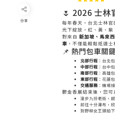
🌷 2026 
分享
每年春天，台北士林官
光下綻放，紅、黃、紫
對來自
新加坡、馬來西
車
，不僅能輕鬆抵達士
📌 熱門包車關
北部行程
：台北
中部行程
：台中
南部行程
：高雄
東部行程
：花蓮
交通服務
：機場
鬱金香展結束後，您可
漫步九份老街，
前往十分瀑布，
到野柳女王頭拍