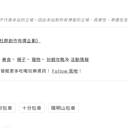
並不代表本站的立場。因此本站對所有博客的立場、真實性、準確性
社群創作有價企劃》
】
丶
美食
丶
親子
丶
寵物
丶
扮靚攻略
及
活動情報
p啦！發掘更多吃喝玩樂資訊！
Follow 我哋
！
份包車
十分包車
陽明山包車