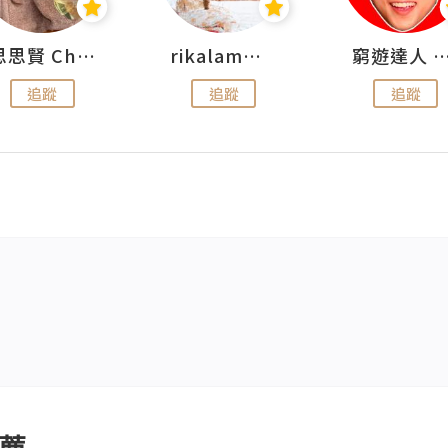
思思賢 ChillMyBabe
rikalammm
窮遊達人 Mr.TravelGe
追蹤
追蹤
追蹤