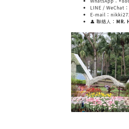
WhatsApp：+886
LINE / WeChat：
E-mail：nikki2
👤 聯絡人：
MR. 