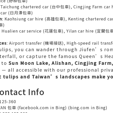
rvice (野柳包車)
: Taichung chartered car (台中包車), Cingjing Farm c
te car (日月潭包車)
n
: Kaohsiung car hire (高雄包車), Kenting chartered 
車)
: Hualien car service (花蓮包車), Yilan car hire (宜蘭包車)
ces
: Airport transfer (機場接送), High-speed rail tra
tulips, you can wander through Jiufen’s rom
terfall, or capture the famous Queen’s Hea
y to
Sun Moon Lake, Alishan, Cingjing Farm,
g
— all accessible with our professional priva
t tulips and Taiwan’s landscapes make yo
ntact Info
25-360
N 包車 (facebook.com in Bing) (bing.com in Bing)