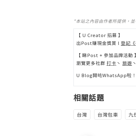
*本站之內容由作者所提供，
【 U Creator 招募 】
出Post賺現金獎賞 l
登記《
【 睇Post + 參加品牌活動 
瀏覽更多社群
打卡
丶
旅遊
U Blog開咗WhatsAp
相關話題
台灣
台灣包車
九