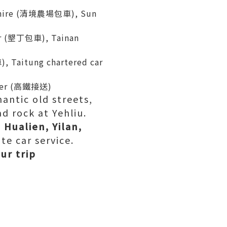
ar hire (清境農場包車), Sun
car (墾丁包車), Tainan
, Taitung chartered car
nsfer (高鐵接送)
antic old streets,
d rock at Yehliu.
 Hualien, Yilan,
te car service.
ur trip