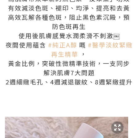
有效減淡色斑、褪印、均淨、提亮和去黃
高效瓦解各種色斑，阻止黑色素沉殿，預
防色斑再生
使用後肌膚感覺水潤柔滑不刺激￼
夜間使用蘊含
#純正A醇
嘅
#醫學淡紋緊緻
再生精華
，
黃金比例，突破性微精準技術，一支同步
解決肌膚7大問題
2週細緻毛孔、4週減退皺紋、8週緊緻提升