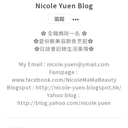
Nicole Yuen Blog
追蹤
✿ 全職媽咪一名 ✿

✿愛扮靚美容飲食烹飪✿ 

✿日誌會記錄生活事情✿

My Email : nicole.yuen@ymail.com

Fanspage : 
www.facebook.com/NicoleMaMaBeauty

Blogspot : http://nicole-yuen.blogspot.hk/

Yahoo blog : 
http://blog.yahoo.com/nicole.yuen