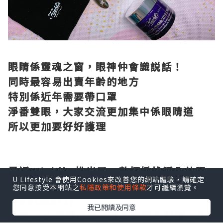
眼睛係靈魂之窗，眼神仲會識説話！
同時最容易出賣年齡的地方
特別係近年需要帶口罩
淨番雙眼，大家交流更加集中係眼睛道
所以更加要好好護理
最近 Kiehl's 推出了一款極緻煥活全效眼
U Lifestyle 會使用Cookies來改善您的網站體驗，請確定
霜(Super Multi-Corrective Eye Zone
您同意接受本網站之
私隱政策和使用條款
才可繼續瀏覽。
Treatment)
我已閱讀及同意
蘊含 3 大修護成份，質地輕盈不黏膩，快