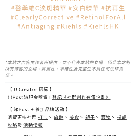
#醫學維C淡斑精華
#安白精華
#抗再生
#ClearlyCorrective
#RetinolForAll
#Antiaging
#Kiehls
#KiehlsHK
*本站之內容由作者所提供，並不代表本站的立場。因此本站對
所有博客的立場、真實性、準確性及完整性不負任何法律責
任。
【 U Creator 招募 】
出Post賺現金獎賞 l
登記《社群創作有價企劃》
【 睇Post + 參加品牌活動 】
瀏覽更多社群
打卡
丶
旅遊
丶
美食
丶
親子
丶
寵物
丶
扮靚
攻略
及
活動情報