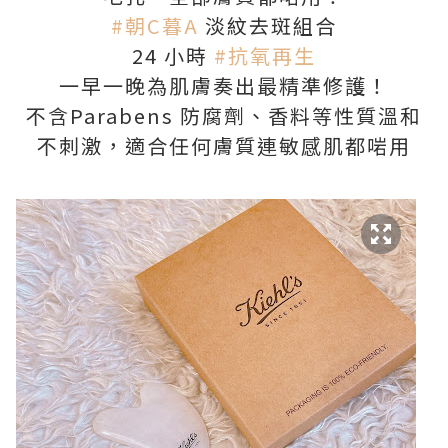
#朝C暮A
淡紋去斑組合
24 小時
#抗氧再生
一早一晚為肌膚奏出最精準修護！
不含Parabens 防腐劑、香料等性質溫和
不刺激，適合任何膚質連敏感肌都啱用