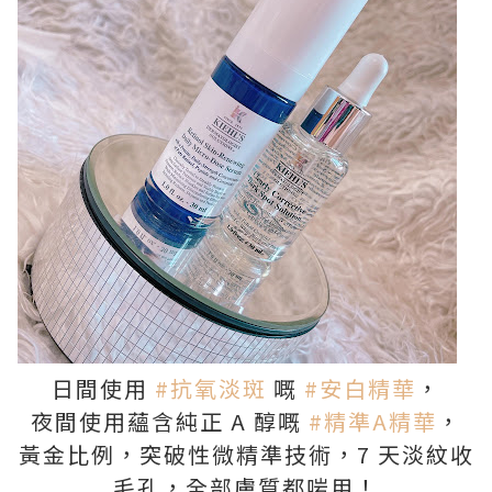
日間使用
#抗氧淡斑
嘅
#安白精華
，
夜間使用蘊含純正 A 醇嘅
#精準A精華
，
黃金比例，突破性微精準技術，7 天淡紋收
毛孔，全部膚質都啱用！