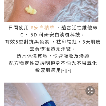
日間使用
#安白精華
，蘊含活性維他命
C， 5D 科研安白淡斑科技，
有效5重對抗黑色素 ，祛印祛紅，3天肌膚
去黃恢復透亮淨徹。
透水保濕質地，快速吸收及滲透
配方穩定性高透明樽身不怕光不易氧化
敏感肌適用￼￼