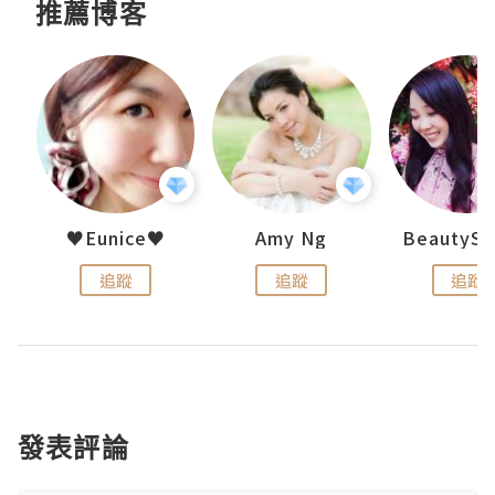
推薦博客
h 夏沫
♥Eunice♥
Amy Ng
追蹤
追蹤
追蹤
發表評論