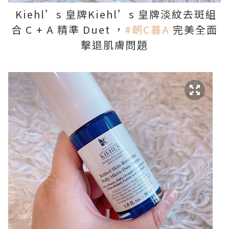
Kiehl’s 皇牌Kiehl’s 皇牌淡紋去斑組
合 C + A 精準 Duet ，
#朝C暮A
完美全面
擊退肌膚問題