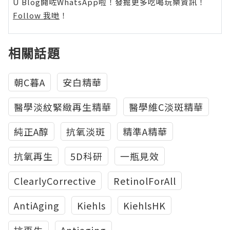
U Blog開咗WhatsApp啦！發掘更多吃喝玩樂資訊！
Follow 我哋
！
相關話題
朝C暮A
安白精華
醫學淡紋緊緻再生精華
醫學維C淡斑精華
純正A醇
抗氧淡斑
精準A精華
抗氧再生
5D科研
一瓶見效
ClearlyCorrective
RetinolForAll
AntiAging
Kiehls
KiehlsHK