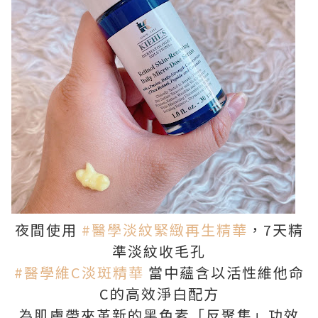
夜間使用
#醫學淡紋緊緻再生精華
，7天精
準淡紋收毛孔
#醫學維C淡斑精華
當中蘊含以活性維他命
C的高效淨白配方
為肌膚帶來革新的黑色素「反聚集」功效