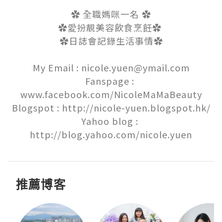
✿ 全職媽咪一名 ✿

✿愛扮靚美容飲食烹飪✿ 

✿日誌會記錄生活事情✿

My Email : nicole.yuen@ymail.com

Fanspage : 
www.facebook.com/NicoleMaMaBeauty

Blogspot : http://nicole-yuen.blogspot.hk/

Yahoo blog : 
http://blog.yahoo.com/nicole.yuen
推薦博客