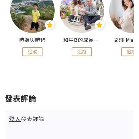
 Swan
暟媽與暟爸
和牛B的成長日記
文珊 ManS
追蹤
追蹤
追蹤
發表評論
登入
發表評論