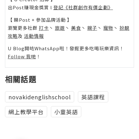
出Post賺現金獎賞 l
登記《社群創作有價企劃》
【 睇Post + 參加品牌活動 】
瀏覽更多社群
打卡
丶
旅遊
丶
美食
丶
親子
丶
寵物
丶
扮靚
攻略
及
活動情報
U Blog開咗WhatsApp啦！發掘更多吃喝玩樂資訊！
Follow 我哋
！
相關話題
novakidenglishschool
英語課程
網上教學平台
小童英語