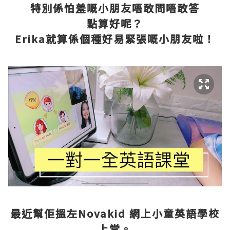
特別係怕羞嘅小朋友唔敢問唔敢答
點算好呢？
Erika就算係個種好易緊張嘅小朋友啦！
最近幫佢搵左Novakid 網上小童英語學校
上堂。