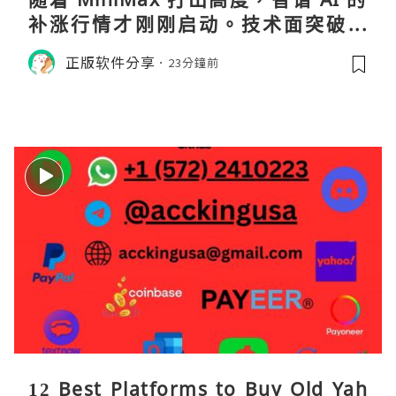
补涨行情才刚刚启动。技术面突破在
即，基本面逻辑硬朗，目标先看 170，
正版软件分享
23分鐘前
顺势做多，在巨头上市潮来临前享受泡
沫化红利 开户美股返佣btc最高90%得
28U买服
12 Best Platforms to Buy Old Yah