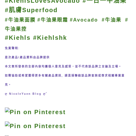
#KiehlsLovesAvocado #一日一牛油果
#肌膚Superfood
#牛油果面膜 #牛油果眼霜 #Avocado #牛油果 #
牛油果控
#Kiehls #Kiehlshk
免責聲明:
是次產品/產品資料由品牌提供
本文章所發表的全部內容均屬個人意見及感受，並不代表該品牌之言論及立場。
如需協助或希望獲得更多有關產品資訊, 請直接聯絡該品牌查詢或尋求相關專業意
見。
ღ NicoleYuen Blog ღﾟ