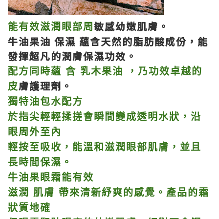
敏感幼嫩肌膚。
能有效滋潤眼部周
牛油果油 保濕 蘊含天然的脂肪酸成份，
能
發揮超凡的潤膚保濕功效。
配方同時蘊 含 乳木果油 ，乃功效卓越的
膚護理劑。
皮
獨特油包水配方
於指尖輕輕揉搓會瞬間變成透明水狀，沿
眼周外至內
輕按至吸收，能溫和滋潤眼部肌膚，並且
長時間保濕。
牛油果眼霜能有效
滋潤 肌膚 帶來清新紓爽的感覺。產品的霜
狀質地確