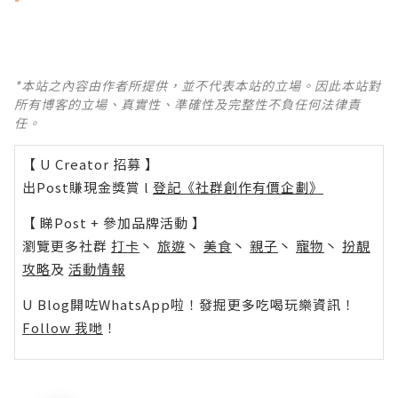
*本站之內容由作者所提供，並不代表本站的立場。因此本站對
所有博客的立場、真實性、準確性及完整性不負任何法律責
任。
【 U Creator 招募 】
出Post賺現金獎賞 l
登記《社群創作有價企劃》
【 睇Post + 參加品牌活動 】
瀏覽更多社群
打卡
丶
旅遊
丶
美食
丶
親子
丶
寵物
丶
扮靚
攻略
及
活動情報
U Blog開咗WhatsApp啦！發掘更多吃喝玩樂資訊！
Follow 我哋
！