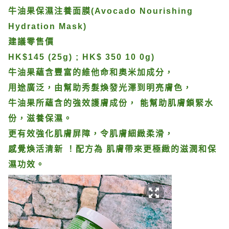
牛油果保濕注養面膜(Avocado Nourishing
Hydration Mask)
建議零售價
HK$145 (25g) ; HK$ 350 10 0g)
牛油果蘊含豐富的維他命和奧米加成分，
用途廣泛，由幫助秀髮
煥發光澤到明亮膚色，
牛油果所蘊含的強效護膚成份， 能幫助肌
膚鎖緊水
份，滋養保濕。
更有效強化肌膚屏障，令肌膚細緻柔滑，
感覺煥活清新 ！配方為 肌膚帶來更極緻的滋潤和保
濕功效。