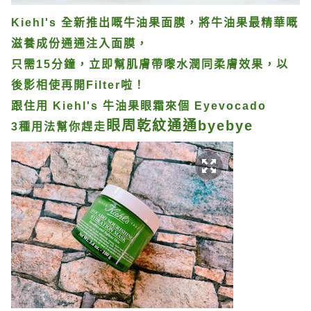
Kiehl's 全新推出嘅牛油果面膜，將牛油果最精華嘅
滋養成份通通注入面膜，
只需15分鐘，立即幫肌膚帶嚟水潤同柔膚效果，以
後影相使再開Filter啦！
跟住用 Kiehl's 牛油果眼霜來個 Eyevocado
眼周乾紋通通byebye
3種用法幫你趕走