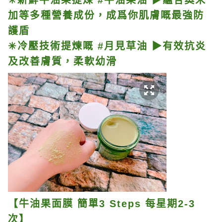
加等多種營養成份，成爲你肌膚嘅最強防
護盾
✳冷壓技術提煉嘅 #月見草油 ▶有效抗炎
及改善膚質，柔軟幼滑
【牛油果面膜 簡單3 Steps 每星期2-3
次】