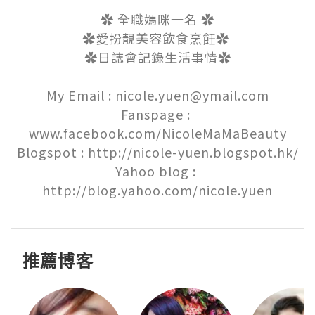
✿ 全職媽咪一名 ✿

✿愛扮靚美容飲食烹飪✿ 

✿日誌會記錄生活事情✿

My Email : nicole.yuen@ymail.com

Fanspage : 
www.facebook.com/NicoleMaMaBeauty

Blogspot : http://nicole-yuen.blogspot.hk/

Yahoo blog : 
http://blog.yahoo.com/nicole.yuen
推薦博客