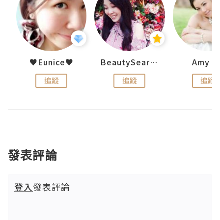
h 夏沫
♥Eunice♥
BeautySearch
Amy N
追蹤
追蹤
追蹤
發表評論
登入
發表評論