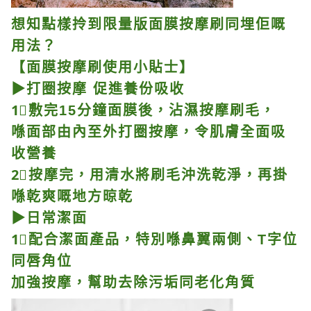
想知點樣拎到限量版面膜按摩刷同埋佢嘅
用法？
【面膜按摩刷使用小貼士】
▶打圈按摩 促進養份吸收
1⃣敷完15分鐘面膜後，沾濕按摩刷毛，
喺面部由內至外打圈按摩，令肌膚全面吸
收營養
2⃣按摩完，用清水將刷毛沖洗乾淨，再掛
喺乾爽嘅地方晾乾
▶日常潔面
1⃣配合潔面產品，特別喺鼻翼兩側、T字位
同唇角位
加強按摩，幫助去除污垢同老化角質