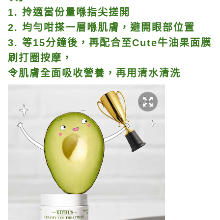
1. 拎適當份量喺指尖搓開
2. 均勻咁搽一層喺肌膚，避開眼部位置
3. 等15分鐘後，再配合至Cute牛油果面膜
刷打圈按摩，
令肌膚全面吸收營養，再用清水清洗