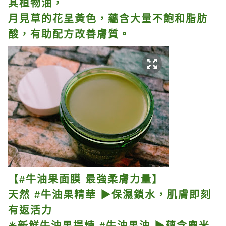
其植物油，
月見草的花呈黃色，蘊含大量不飽和脂肪
酸，有助配方改善膚質。
【#牛油果面膜 最強柔膚力量】
天然 #牛油果精華 ▶保濕鎖水，肌膚即刻
有返活力
✳新鮮牛油果提煉 #牛油果油 ▶蘊含奧米