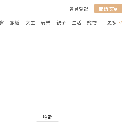
會員登記
開始撰寫
食
旅遊
女生
玩樂
親子
生活
寵物
行山
更多
打卡
》
追蹤