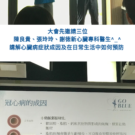
大會先邀請三位
^_^
陳良貴、張玲玲、謝徳新心臟專科醫生
講解心臟病症狀成因及在日常生活中如何預防