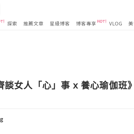
探索
推薦文章
星級博客
博客專享
VLOG
美
齊齊談女人「心」事 x 養心瑜伽班
og