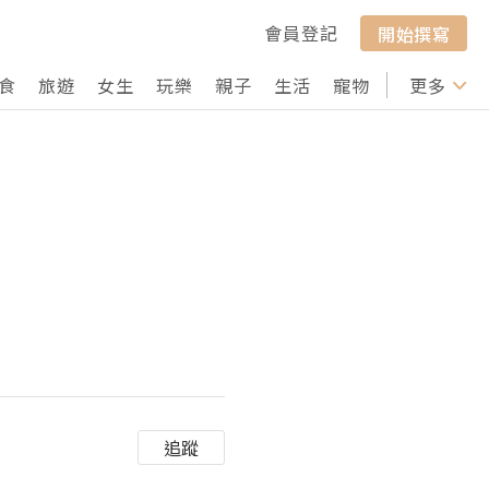
會員登記
開始撰寫
食
旅遊
女生
玩樂
親子
生活
寵物
行山
更多
打卡
追蹤