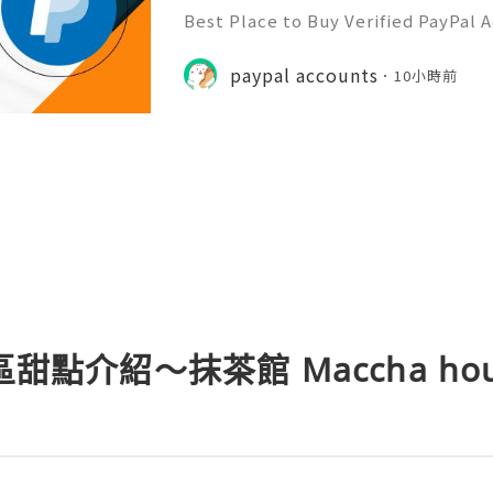
Best Place to Buy Verified PayPal 
ction Speeds In the hyper-competi
026, transaction speed is the ultim
paypal accounts
10小時前
er you are bidding on a
區甜點介紹～抹茶館 Maccha hou