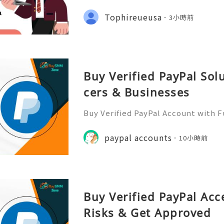
yone and Get to know Everyone. Y
Social network and have Likes, Fo
Tophireueusa
3小時前
hares On All Of Your Posts. W
Buy Verified PayPal Sol
cers & Businesses
Buy Verified PayPal Account with 
Use Contact Info 📞 WhatsApp: +1 (
m: @BuySmmZone ✅ Skype: BuySm
paypal accounts
10小時前
Buy Verified PayPal Acc
Risks & Get Approved