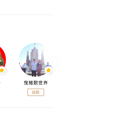
nius
曳豬歎世界
Koalascities (^O^)! @ UTravel
追蹤
追蹤