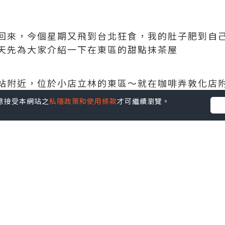
回來，今個星期又飛到台北狂食，我的肚子肥到自
天先為大家介紹一下在東區的甜點抹茶屋
站附近，位於小店立林的東區～就在咖啡弄敦化店
您同意接受本網站之
私隱政策和使用條款
才可繼續瀏覽。
候是平日下午，根本不用排～很順利就進去了。
有主食。
腐（NT＄160)，豆腐有配紅豆蓉及奶油配搭一起吃。另外
很濃郁但算香，豆腐的質地比較結實，不過吃起來是香滑的