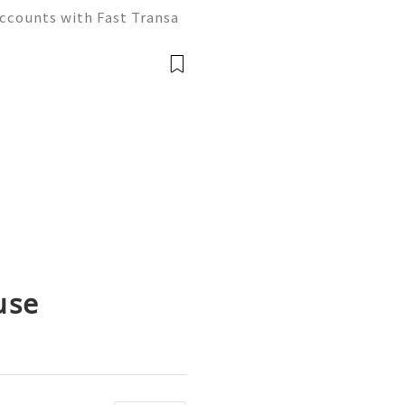
Accounts with Fast Transa
tive digital economy of 2
ate differentiator. Wheth
se