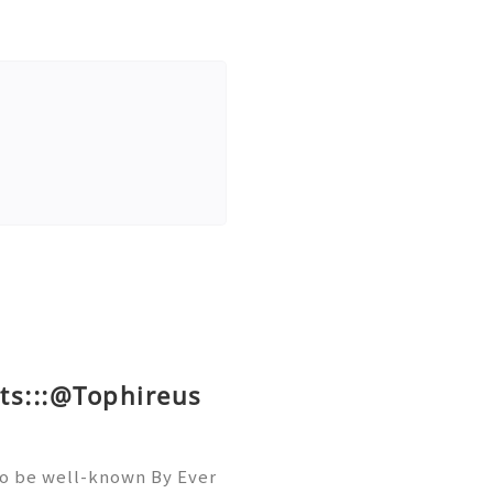
ts:::@Tophireus
To be well-known By Ever