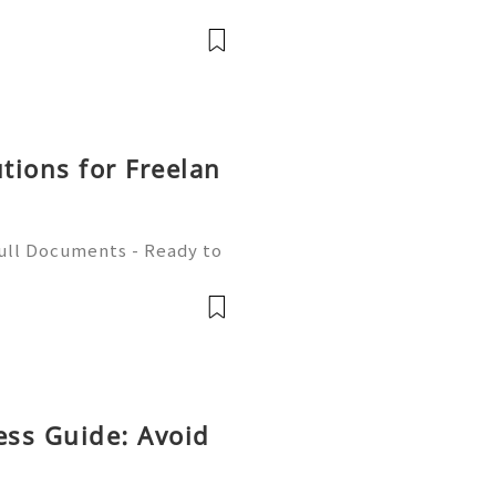
ou must Be A member Of A
llowers, Comments, And S
utions for Freelan
Full Documents - Ready to
580) 771-7982 ✈️ Telegra
mZone 📧 Email:
ess Guide: Avoid