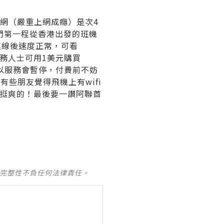
上網（嚴重上網成癮）是次4
，我們第一程從香港出發的班機
但連線後速度正常，可看
商務人士可用1美元購買
i所以服務會暫停，付費前不妨
有些朋友覺得飛機上有wifi
也是挺爽的！最後要一讚阿聯酋
及完整性不負任何法律責任。