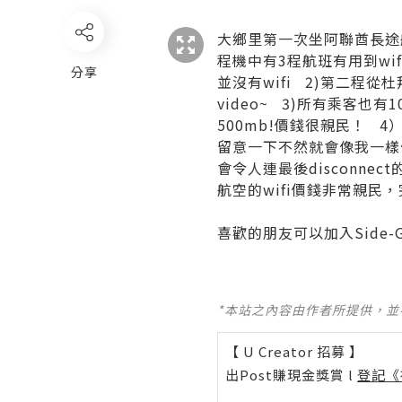
大鄉里第一次坐阿聯酋長途
程機中有3程航班有用到wi
分享
並沒有wifi 2)第二程
video~ 3)所有乘客
500mb!價錢很親民！ 
留意一下不然就會像我一樣付
會令人連最後disconn
航空的wifi價錢非常親
喜歡的朋友可以加入
Side-
*本站之內容由作者所提供，
【 U Creator 招募 】
出Post賺現金獎賞 l
登記《