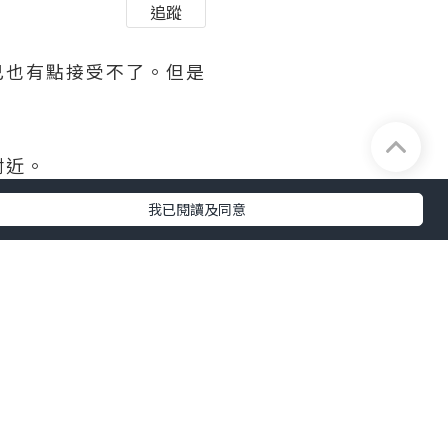
追蹤
己也有點接受不了。但是
附近。
我已閱讀及同意
還附一杯米茶及兩顆抹茶白
。配紅豆跟奶油也很搭～～