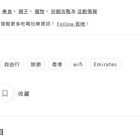
】
丶
美食
丶
親子
丶
寵物
丶
扮靚攻略
及
活動情報
p啦！發掘更多吃喝玩樂資訊！
Follow 我哋
！
自由行
旅遊
香港
wifi
Emirates
收藏
目