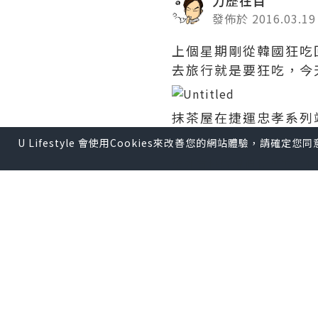
發佈於 2016.03.19
上個星期剛從韓國狂吃
去旅行就是要狂吃，今
抹茶屋在捷運忠孝系列
U Lifestyle 會使用Cookies來改善您的網站體驗，請確定
店外有排隊線但我們去的時
餐牌除了有攝茶甜點外，也
我們先點了一份抹茶杏仁豆
巧克力。
杏仁味在抹茶味掩飾下不算