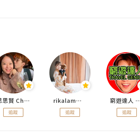
思思賢 ChillMyBabe
rikalammm
窮遊達人 Mr.TravelGe
追蹤
追蹤
追蹤