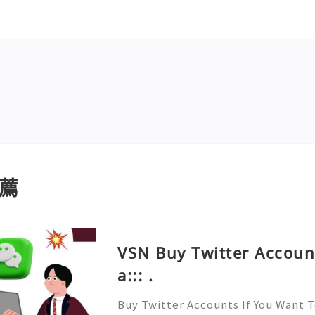
薦
VSN Buy Twitter Accoun
a::: .
Buy Twitter Accounts If You Want 