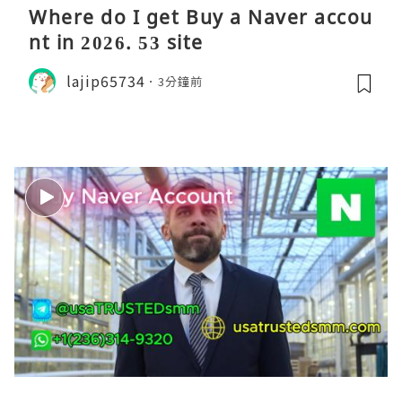
Where do I get Buy a Naver accou
nt in 2026. 53 site
lajip65734
3分鐘前