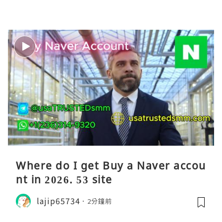
Where do I get Buy a Naver accou
nt in 2026. 53 site
lajip65734
2分鐘前