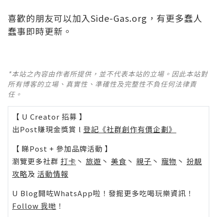
喜歡的朋友可以加入
Side-Gas.org
，有更多蠢人
蠢事即時更新。
*本站之內容由作者所提供，並不代表本站的立場。因此本站對
所有博客的立場、真實性、準確性及完整性不負任何法律責
任。
【 U Creator 招募 】
出Post賺現金獎賞 l
登記《社群創作有價企劃》
【 睇Post + 參加品牌活動 】
瀏覽更多社群
打卡
丶
旅遊
丶
美食
丶
親子
丶
寵物
丶
扮靚
攻略
及
活動情報
U Blog開咗WhatsApp啦！發掘更多吃喝玩樂資訊！
Follow 我哋
！