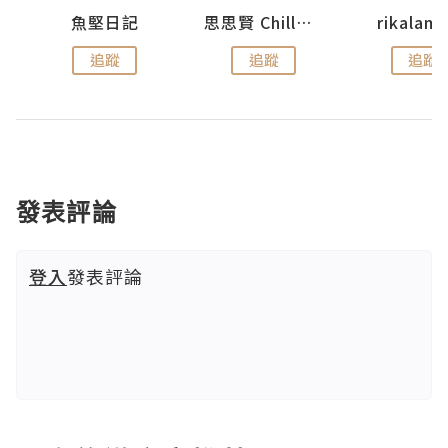
urnal
魚堅日記
思思賢 ChillMyBabe
rikala
追蹤
追蹤
追蹤
發表評論
登入
發表評論