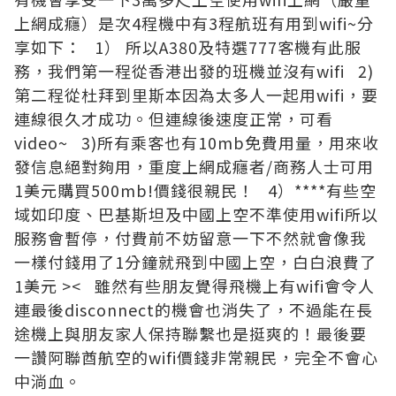
上網成癮）是次4程機中有3程航班有用到wifi~分
享如下： 1） 所以A380及特選777客機有此服
務，我們第一程從香港出發的班機並沒有wifi 2)
第二程從杜拜到里斯本因為太多人一起用wifi，要
連線很久才成功。但連線後速度正常，可看
video~ 3)所有乘客也有10mb免費用量，用來收
發信息絕對夠用，重度上網成癮者/商務人士可用
1美元購買500mb!價錢很親民！ 4）****有些空
域如印度、巴基斯坦及中國上空不準使用wifi所以
服務會暫停，付費前不妨留意一下不然就會像我
一樣付錢用了1分鐘就飛到中國上空，白白浪費了
1美元 >< 雖然有些朋友覺得飛機上有wifi會令人
連最後disconnect的機會也消失了，不過能在長
途機上與朋友家人保持聯繫也是挺爽的！最後要
一讚阿聯酋航空的wifi價錢非常親民，完全不會心
中淌血。