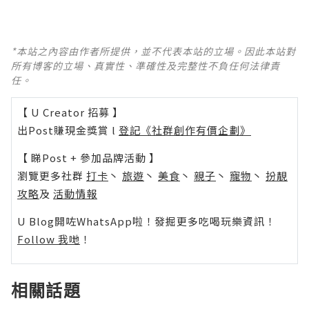
*本站之內容由作者所提供，並不代表本站的立場。因此本站對
所有博客的立場、真實性、準確性及完整性不負任何法律責
任。
【 U Creator 招募 】
出Post賺現金獎賞 l
登記《社群創作有價企劃》
【 睇Post + 參加品牌活動 】
瀏覽更多社群
打卡
丶
旅遊
丶
美食
丶
親子
丶
寵物
丶
扮靚
攻略
及
活動情報
U Blog開咗WhatsApp啦！發掘更多吃喝玩樂資訊！
Follow 我哋
！
相關話題