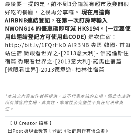
最後要一提的是，離不到3分鐘就有超市及幾間很
好吃的餐廳，之後再分享囉。
現在用這條
AIRBNB
連結登記，在第一次訂房時輸入
NWONG14 的優惠碼即可減 HK$194。(一定要使
用此連結登記方可使用此CODE)
是次住宿：
http://bit.ly/1FQrHkD
AIRBNB 專區
韓國- 首爾
站住宿
微眼看世界之-[2013意大利]- 佛羅倫斯住
宿篇
微眼看世界之-[2013意大利]-羅馬住宿篇
[微眼看世界]-2013德意遊- 柏林住宿篇
*本站之內容由作者所提供，並不代表本站的立場。因此本站對
所有博客的立場、真實性、準確性及完整性不負任何法律責
任。
【 U Creator 招募 】
出Post賺現金獎賞 l
登記《社群創作有價企劃》