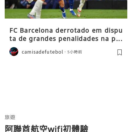
FC Barcelona derrotado em dispu
ta de grandes penalidades na pré
-época
camisadefutebol
5小時前
旅遊
阿聯酋航空wifi初體驗