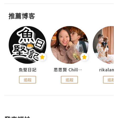
推薦博客
urnal
魚堅日記
思思賢 ChillMyBabe
rikala
追蹤
追蹤
追蹤