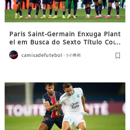
Paris Saint-Germain Enxuga Plant
el em Busca do Sexto Título Cons
ecutivo da Liga
camisadefutebol
5小時前