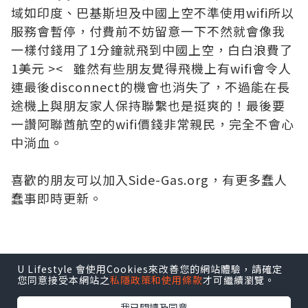
域如印度、巴基斯坦及中國上空不準使用wifi所以
服務會暫停，付費前不妨留意一下不然就會像我
一樣付錢用了1分鐘就飛到中國上空，白白浪費了
1美元 >< 雖然有些朋友覺得飛機上有wifi會令人
連最後disconnect的機會也消失了，不過能在長
途機上與朋友家人保持聯繫也是挺爽的！最後要
一讚阿聯酋航空的wifi價錢非常親民，完全不會心
中淌血。
喜歡的朋友可以加入
Side-Gas.org
，有更多蠢人
蠢事即時更新。
*本站之內容由作者所提供，並不代表本站的立場。因此本站對
U Lifestyle 會使用Cookies來改善您的網站體驗，請確定
所有博客的立場、真實性、準確性及完整性不負任何法律責
您同意接受本網站之
私隱政策和使用條款
才可繼續瀏覽。
任。
我已閱讀及同意