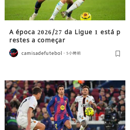
A época 2026/27 da Ligue 1 está p
restes a começar
camisadefutebol
5小時前