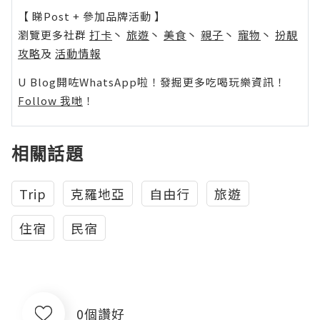
【 睇Post + 參加品牌活動 】
瀏覽更多社群
打卡
丶
旅遊
丶
美食
丶
親子
丶
寵物
丶
扮靚
攻略
及
活動情報
U Blog開咗WhatsApp啦！發掘更多吃喝玩樂資訊！
Follow 我哋
！
相關話題
Trip
克羅地亞
自由行
旅遊
住宿
民宿
0個讚好