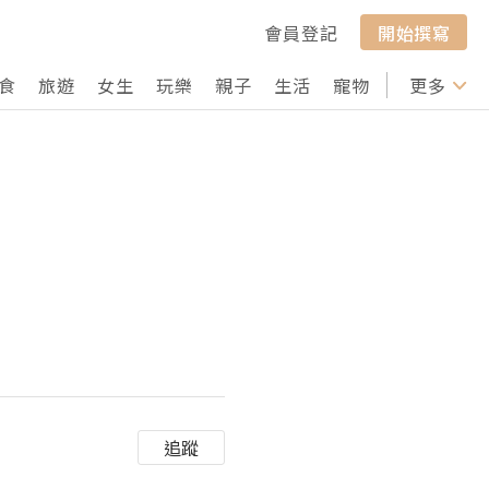
會員登記
開始撰寫
食
旅遊
女生
玩樂
親子
生活
寵物
行山
更多
打卡
追蹤