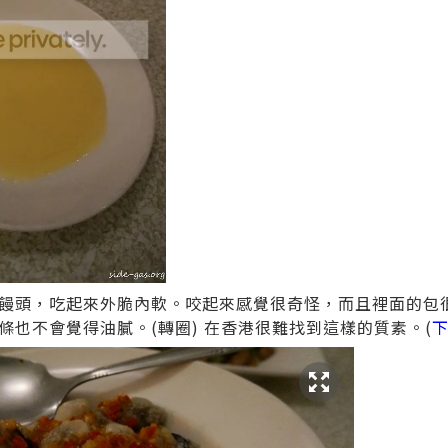
饅頭，吃起來外脆內軟。咬起來感覺很奇怪，而且裡面的包
條也不會覺得油膩。(轉圈) 在香港很難找到這樣的質素。(