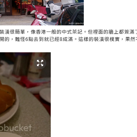
裝潢很簡單，像香港一般的中式茶記。但裡面的牆上都簽滿
開的，難怪6點去到就已經8成滿。這樣的裝潢很樸實，果然