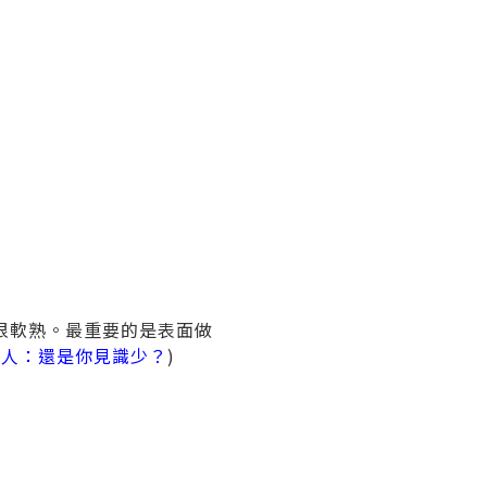
很軟熟。最重要的是表面做
下人：還是你見識少？
)