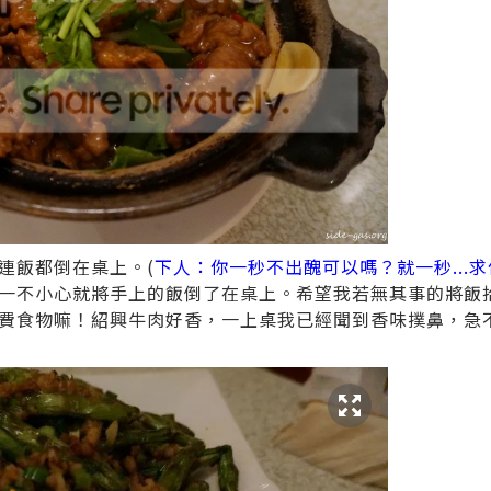
連飯都倒在桌上。(
下人：你一秒不出醜可以嗎？就一秒...求
一不小心就將手上的飯倒了在桌上。希望我若無其事的將飯
費食物嘛！紹興牛肉好香，一上桌我已經聞到香味撲鼻，急