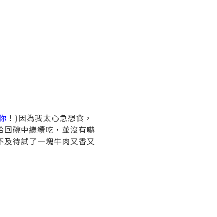
你
！)因為我太心急想食，
拾回碗中繼續吃，並沒有嚇
不及待試了一塊牛肉又香又