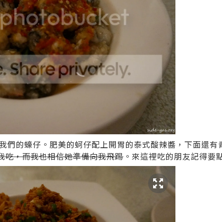
我們的蠔仔。肥美的蚵仔配上開胃的泰式酸辣醬，下面還有
絡我吃，而我也相信她準備向我飛踢
。來這裡吃的朋友記得要點