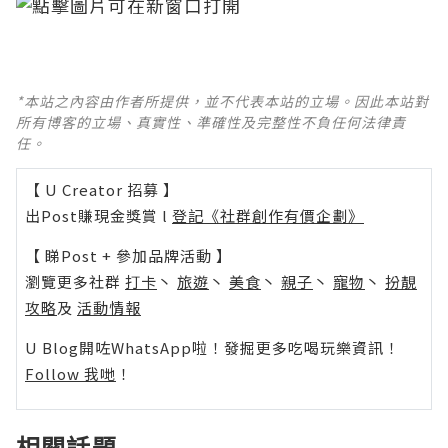
*本站之內容由作者所提供，並不代表本站的立場。因此本站對
所有博客的立場、真實性、準確性及完整性不負任何法律責
任。
【 U Creator 招募 】
出Post賺現金獎賞 l
登記《社群創作有價企劃》
【 睇Post + 參加品牌活動 】
瀏覽更多社群
打卡
丶
旅遊
丶
美食
丶
親子
丶
寵物
丶
扮靚
攻略
及
活動情報
U Blog開咗WhatsApp啦！發掘更多吃喝玩樂資訊！
Follow 我哋
！
相關話題