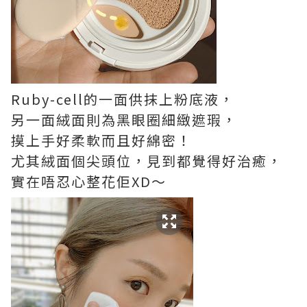
Ruby-cell的一面供抹上粉底液，
另一面絨面則為黑眼圈細緻遮瑕，
摸上手好柔軟而且好綿密！
尤其絨面個尖頭位，見到都覺得好治癒，
實在唔忍心整花佢XD～