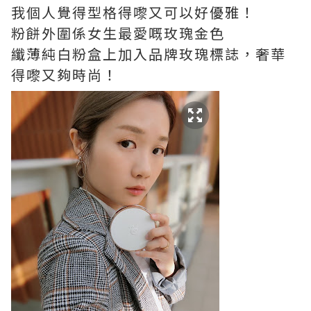
我個人覺得型格得嚟又可以好優雅！
粉餅外圍係女生最愛嘅玫瑰金色
纖薄純白粉盒上加入品牌玫瑰標誌，奢華
得嚟又夠時尚！