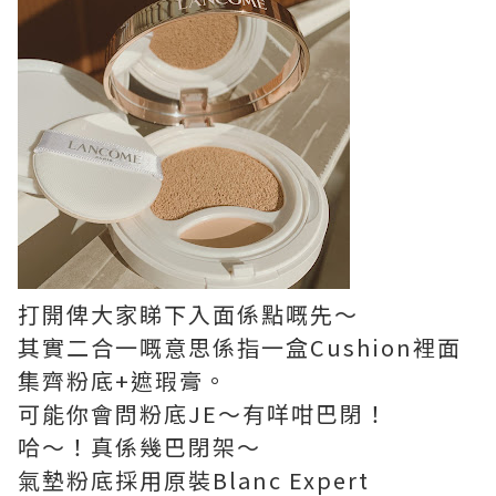
打開俾大家睇下入面係點嘅先～
其實二合一嘅意思係指一盒Cushion裡面
集齊粉底+遮瑕膏。
可能你會問粉底JE～有咩咁巴閉！
哈～！真係幾巴閉架～
氣墊粉底採用原裝Blanc Expert