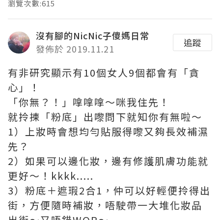
瀏覽次數:615
沒有腳的NicNic子傻媽日常
追蹤
發佈於 2019.11.21
有非研究顯示有10個女人9個都會有「貪
心」！
「你無？！」嗱嗱嗱～咪我住先！
就拎揀「粉底」出嚟問下就知你有無啦～
1）上妝時會想均勻貼服得嚟又夠長效補濕
先？
2）如果可以邊化妝，邊有修護肌膚功能就
更好～！kkkk.....
3）粉底＋遮瑕2合1，仲可以好輕便拎得出
街，方便隨時補妝，唔駛帶一大堆化妝品
出街～又唔錯WOR～