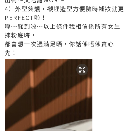
4）外型夠靚，襯埋造型方便隨時補妝就更
PERFECT啦！
嗱～睇到啦～以上條件我相信係所有女生
揀粉底時，
都會想一次過滿足晒，你話係唔係貪心
先！