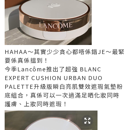
HAHAA～其實少少貪心都唔係錯JE～最緊
要係真係搵到！
今季Lancôme推出了超強 BLANC
EXPERT CUSHION URBAN DUO
PALETTE升級版瞬白亮肌雙效遮瑕氣墊粉
底組合，真係可以一次過滿足晒化妝同時
護膚、上妝同時遮瑕！