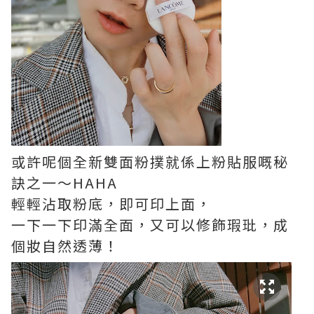
或許呢個全新雙面粉撲就係上粉貼服嘅秘
訣之一～HAHA
輕輕沾取粉底，即可印上面，
一下一下印滿全面，又可以修飾瑕玭，成
個妝自然透薄！