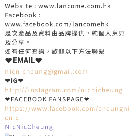
Website : www.lancome.com.hk
Facebook :
www.facebook.com/lancomehk
是次產品及資料由品牌提供，純個人意見
及分享。
如有任何查詢，歡迎以下方法聯繫
❤EMAIL❤
nicnicheung@gmail.com
IG
❤
❤
http://instagram.com/nicnicheung
FACEBOOK FANSPAGE
❤
❤
https://www.facebook.com/cheungni
cnic
NicNicCheung