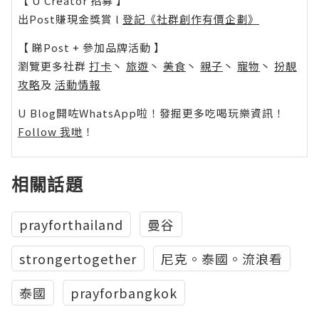
【 U Creator 招募 】
出Post賺現金獎賞 l
登記《社群創作有價企劃》
【 睇Post + 參加品牌活動 】
瀏覽更多社群
打卡
丶
旅遊
丶
美食
丶
親子
丶
寵物
丶
扮靚
攻略
及
活動情報
U Blog開咗WhatsApp啦！發掘更多吃喝玩樂資訊！
Follow 我哋
！
相關話題
prayforthailand
曼谷
strongertogether
尼克。泰國。流浪看
泰國
prayforbangkok