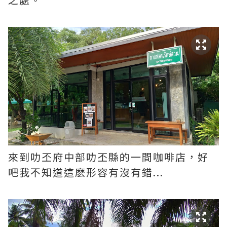
來到叻丕府中部叻丕縣的一間咖啡店，好
吧我不知道這麽形容有沒有錯...