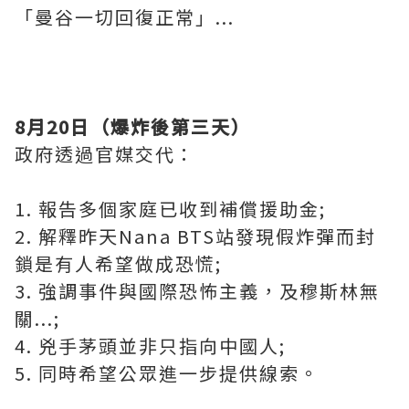
「曼谷一切回復正常」
...
8
月
20
日（爆炸後第三天）
政府透過官媒交代：
1.
報告多個家庭已收到補償援助金
;
2.
解釋昨天
Nana BTS
站發現假炸彈而封
鎖是有人希望做成恐慌
;
3.
強調事件與國際恐怖主義，及穆斯林無
關
...;
4.
兇手茅頭並非只指向中國人
;
5.
同時希望公眾進一步提供線索。