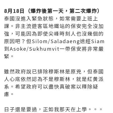
8
月
18
日（爆炸後第一天，第二次爆炸）
泰國沒進入緊急狀態，如常需要上班上
課。非主流遊客區地鐵站的保安完全沒加
強，可能因為即使尖峰時刻人也沒幾個的
原因吧？但
Silom/Saladaeng
途經
Siam
到
Asoke/Sukhumvit
一帶保安將非常嚴
緊。
雖然政府說已排除穆斯林是原兇，但泰國
人心底依然認為不是穆斯林，就是紅黄派
系。希望政府可以盡快真破案以釋除疑
慮。
日子還是要過，正如我那天在上學。。。