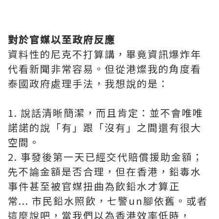
對於官媒以至政府反應
資料性的尼克不打算講，畢竟資訊爆炸年
代看新聞非常容易。但從港燦我的角度看
泰國政府處理手法，我想說的是：
1.
說話清晰簡潔，而且肯定：並不會唯唯
諾諾的說「有」跟「沒有」之間還有很大
空間。
2.
事發後第一天已經交代賠償援助金額；
先不論金額是否合理，但在香港，鉛毒水
事件甚至被官媒扭曲為飲鉛水才算正
常
...
市民鉛水照飲，七警
un
腳依舊。或者
這麼說吧，當我們以為香港效率低時，