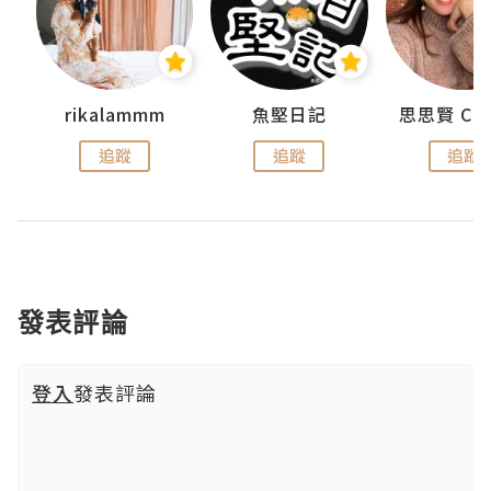
urnal
rikalammm
魚堅日記
追蹤
追蹤
追蹤
發表評論
登入
發表評論