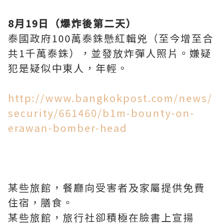
8
月
19
日（爆炸後第二天）
泰國政府
100
萬泰銖懸紅輯兇（至今增至合
共
1
千萬泰銖），並發放炸彈人照片。嫌疑
犯是疑似中東人，年輕。
http://www.bangkokpost.com/news/
security/661460/b1m-bounty-on-
erawan-bomber-head
某些旅館，餐廳向受害者及家屬提供免費
住宿，膳食。
某些旅館，旅行社卻積極在臉書上宣揚