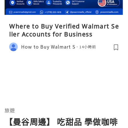
Where to Buy Verified Walmart Se
ller Accounts for Business
How to Buy Walmart S
14小時前
旅遊
【曼谷周邊】 吃甜品 學做咖啡