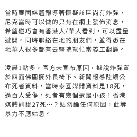
當時泰國媒體報導著懷疑該區尚有炸彈，
尼克當時可以做的只有在網上發佈消息，
希望碰巧會有香港人
/
華人看到，可以盡量
避開。同時聯絡在地的朋友們，並得悉在
地華人很多都有去醫院幫忙當義工翻譯。
凌晨
1
點多，官方未宣布原因，據說炸彈置
於四面佛圍欄外長椅下。新聞報導陸續公
布死者資料，當時泰國媒體資料是
18
死，
過百人受傷，死者有幾個還是小孩！香港
媒體則說
27
死
…
？姑勿論任何原因，此等
暴力不應姑息。