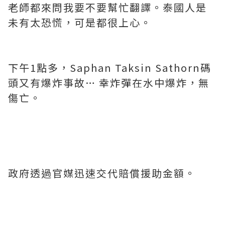
老師都來問我要不要幫忙翻譯。泰國人是
未有太恐慌，可是都很上心。
下午
1
點多，
Saphan Taksin Sathorn
碼
頭又有爆炸事故
…
幸炸彈在水中爆炸，無
傷亡。
政府透過官媒迅速交代賠償援助金
額。