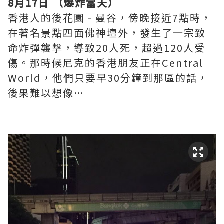
8
月
17
日
（爆炸當天）
香港人的後花園
-
曼谷，傍晚接近
7
點時，
在著名景點四面佛神壇外，發生了一宗致
命炸彈襲擊，導致
20
人死，超過
120
人受
傷。那時候尼克的香港朋友正在
Central
World
，他們只要早
30
分鐘到那區的話，
後果難以想像
…