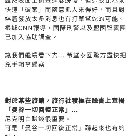
雖然表面上調查進展緩慢，但這總比為求
快速「破案」而隨意抓人來得好，而且對
媒體發放太多消息也有打草驚蛇的可能。
根據
CNN
報導，國際刑警以及盟國智囊團
已加入協助調查。
讓我們繼續看下去
...
希望泰國驚方盡快把
兇手輯拿歸案
對於某些旅館，旅行社積極在臉書上宣揚
「曼谷一切回復正常」
...
尼克明白賺錢很重要。
可是「曼谷一切回復正常」聽起來也有夠